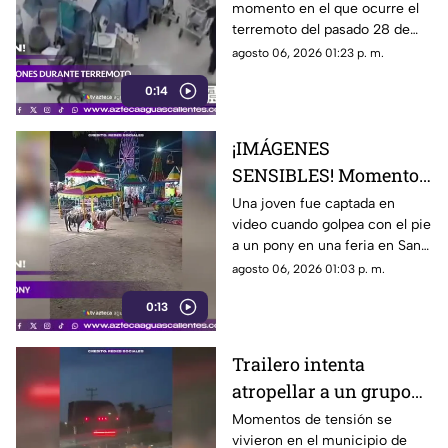
momento en el que ocurre el
quirófano de un
terremoto del pasado 28 de
hospital
julio en Japón al interior de un
agosto 06, 2026 01:23 p. m.
hospital; aquí los detalles
0:14
¡IMÁGENES
SENSIBLES! Momento
en el que mujer golpea
Una joven fue captada en
video cuando golpea con el pie
a un pony durante una
a un pony en una feria en San
feria
Luis Potosí; el hecho ha
agosto 06, 2026 01:03 p. m.
causado reacciones en redes
0:13
sociales
Trailero intenta
atropellar a un grupo
de personas y choca
Momentos de tensión se
vivieron en el municipio de
varios vehículos