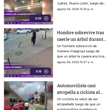
Juárez, Nuevo León, luego de
que un trailero presuntamente
agosto 06, 2026 12:32 p. m.
intentara arrollar a vecinos que
0:25
bloqueaban la avenida San
Roque, en el cuarto sector de
Montecristal
Hombre sobrevive tras
caerle un árbol durante
tormenta
Un hombre sobrevivió de
manera milagrosa luego de
que un árbol le cayera encima
durante una fuerte tormenta
agosto 06, 2026 10:27 a. m.
registrada en Río de Janeiro
0:18
Automovilista casi
atropella a ciclista al
invadir el carril de la
Un ciclista se salvó de ser
atropellado luego de que un
ciclovía en Guadalajara
automovilista invadiera la