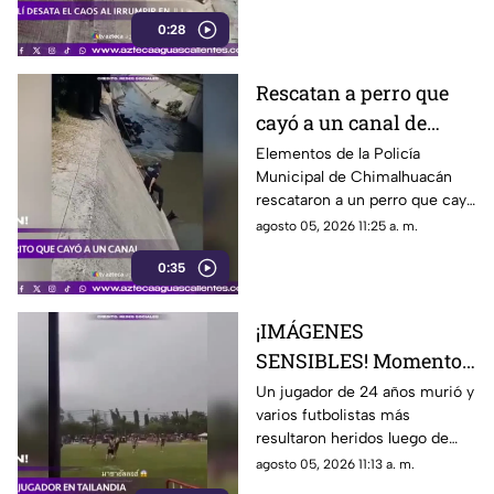
la mañana del 5 de julio de
0:28
2026, cuando la propietaria
apenas abría el negocio
Rescatan a perro que
cayó a un canal de
aguas negras en
Elementos de la Policía
Municipal de Chimalhuacán
Chimalhuacán
rescataron a un perro que cayó
a un canal de aguas negras,
agosto 05, 2026 11:25 a. m.
luego de un operativo para
0:35
ponerlo a salvo
¡IMÁGENES
SENSIBLES! Momento
en el que rayo cae
Un jugador de 24 años murió y
varios futbolistas más
durante partido de
resultaron heridos luego de
fútbol y mata a jugador
que un rayo impactara el
agosto 05, 2026 11:13 a. m.
campo durante un partido de