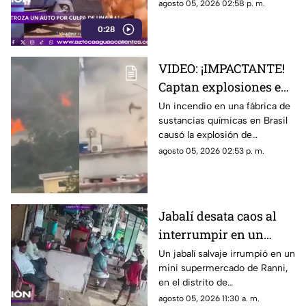
defensa de un automóvil con
agosto 05, 2026 02:58 p. m.
un solo objetivo: atrapar a una
0:28
rata que se había escondido
dentro del vehículo
VIDEO: ¡IMPACTANTE!
Captan explosiones en
alcantarillas tras el
Un incendio en una fábrica de
sustancias químicas en Brasil
incendio en una
causó la explosión de
fábrica
alcantarillas; el momento
agosto 05, 2026 02:53 p. m.
quedó captado en video
Jabalí desata caos al
interrumpir en un
comercio y embiste a
Un jabalí salvaje irrumpió en un
mini supermercado de Ranni,
un hombre
en el distrito de
Pathanamthitta, Kerala, India,
agosto 05, 2026 11:30 a. m.