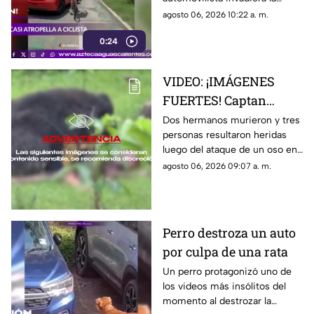
ciclovía al girar a la derecha sin
agosto 06, 2026 10:22 a. m.
tomar las precauciones
0:24
necesarias, en Guadalajara,
Jalisco
VIDEO: ¡IMÁGENES
FUERTES! Captan
momento en el que dos
Dos hermanos murieron y tres
personas resultaron heridas
hermanos son
luego del ataque de un oso en
devorados por un oso
el distrito de Kanker en India;
agosto 06, 2026 09:07 a. m.
el momento quedó captado en
video
Perro destroza un auto
por culpa de una rata
Un perro protagonizó uno de
los videos más insólitos del
momento al destrozar la