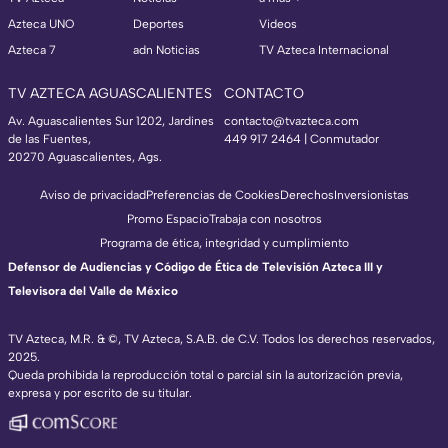
Azteca UNO
Deportes
Videos
Azteca 7
adn Noticias
TV Azteca Internacional
TV AZTECA AGUASCALIENTES
CONTACTO
Av. Aguascalientes Sur 1202, Jardines
contacto@tvazteca.com
de las Fuentes,
449 917 2464 | Conmutador
20270 Aguascalientes, Ags.
Aviso de privacidad
Preferencias de Cookies
Derechos
Inversionistas
Promo Espacio
Trabaja con nosotros
Programa de ética, integridad y cumplimiento
Defensor de Audiencias y Código de Ética de Televisión Azteca III y
Televisora del Valle de México
TV Azteca, M.R. & ©, TV Azteca, S.A.B. de C.V. Todos los derechos reservados,
2025.
Queda prohibida la reproducción total o parcial sin la autorización previa,
expresa y por escrito de su titular.