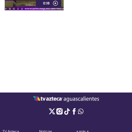
0:18
futbol en la provincia de
Narathiwat, Tailandia
TV Azteca
Noticias
a más +