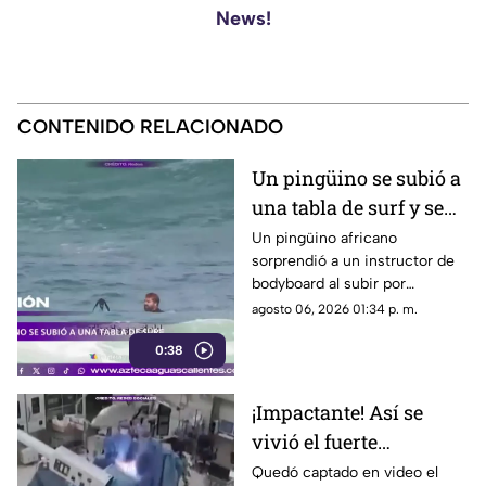
News!
CONTENIDO RELACIONADO
Un pingüino se subió a
una tabla de surf y se
viraliza
Un pingüino africano
sorprendió a un instructor de
bodyboard al subir por
iniciativa propia a su tabla y
agosto 06, 2026 01:34 p. m.
disfrutar de las olas en
0:38
Witsand Beach, cerca de
Ciudad del Cabo, Sudáfrica
¡Impactante! Así se
vivió el fuerte
terremoto en el
Quedó captado en video el