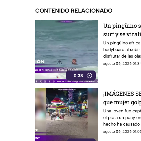
CONTENIDO RELACIONADO
Un pingüino se
surf y se viral
Un pingüino africa
bodyboard al subir 
disfrutar de las o
Ciudad del Cabo, 
agosto 06, 2026 01:34
0:38
¡IMÁGENES SE
que mujer gol
una feria
Una joven fue cap
el pie a un pony en
hecho ha causado 
agosto 06, 2026 01:03