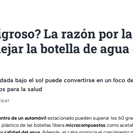
igroso? La razón por l
ejar la botella de agua 
idada bajo el sol puede convertirse en un foco d
s para la salud
 12:47
ntro de un automóvil
estacionado pueden superar los 60 gra
 plástico de las botellas libera
microcompuestos
como acetal
 y calidad del agua.
Además, el calor propicia el crecimiento d