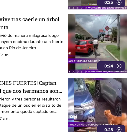
0:25
ive tras caerle un árbol
enta
vió de manera milagrosa luego
 cayera encima durante una fuerte
a en Río de Janeiro
 a. m.
0:24
ENES FUERTES! Captan
l que dos hermanos son
 un oso
eron y tres personas resultaron
taque de un oso en el distrito de
el momento quedó captado en
7 a. m.
0:28