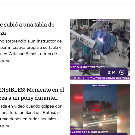
 subió a una tabla de
iza
no sorprendió a un instructor de
por iniciativa propia a su tabla y
las en Witsand Beach, cerca de
Sudáfrica
 p. m.
0:14
NSIBLES! Momento en el
pea a un pony durante
tada en video cuando golpea con
 una feria en San Luis Potosí; el
reacciones en redes sociales
 p. m.