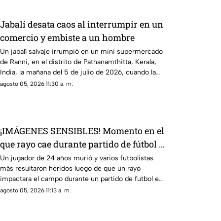
Jabalí desata caos al interrumpir en un
comercio y embiste a un hombre
Un jabalí salvaje irrumpió en un mini supermercado
de Ranni, en el distrito de Pathanamthitta, Kerala,
India, la mañana del 5 de julio de 2026, cuando la
propietaria apenas abría el negocio
agosto 05, 2026 11:30 a. m.
¡IMÁGENES SENSIBLES! Momento en el
que rayo cae durante partido de fútbol y
mata a jugador
Un jugador de 24 años murió y varios futbolistas
más resultaron heridos luego de que un rayo
impactara el campo durante un partido de futbol en
la provincia de Narathiwat, Tailandia
agosto 05, 2026 11:13 a. m.