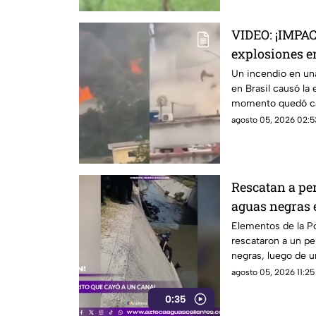
VIDEO: ¡IMPA
explosiones en
incendio en u
Un incendio en un
en Brasil causó la e
momento quedó ca
agosto 05, 2026 02:5
Rescatan a per
aguas negras
Elementos de la P
rescataron a un pe
negras, luego de u
agosto 05, 2026 11:25 
0:35