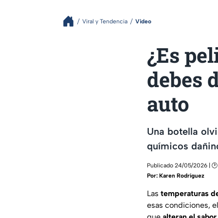
Viral y Tendencia
Video
¿Es pel
debes d
auto
Una botella olv
químicos dañino
Publicado 24/05/2026 | 🕑
Por:
Karen Rodríguez
Las
temperaturas de
esas condiciones, el
que
alteran el sabor