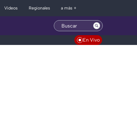
Regionales
Videos
a más +
En Vivo