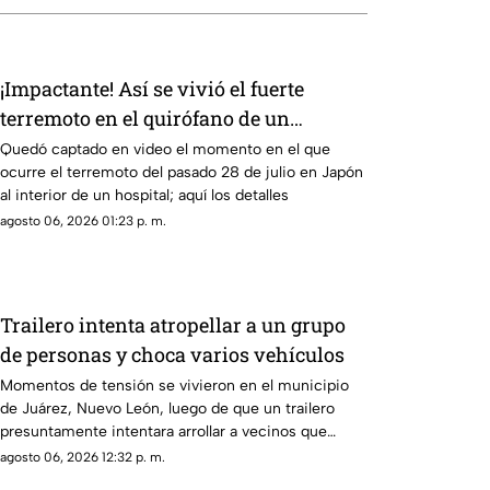
¡Impactante! Así se vivió el fuerte
terremoto en el quirófano de un
hospital
Quedó captado en video el momento en el que
ocurre el terremoto del pasado 28 de julio en Japón
al interior de un hospital; aquí los detalles
agosto 06, 2026 01:23 p. m.
Trailero intenta atropellar a un grupo
de personas y choca varios vehículos
Momentos de tensión se vivieron en el municipio
de Juárez, Nuevo León, luego de que un trailero
presuntamente intentara arrollar a vecinos que
bloqueaban la avenida San Roque, en el cuarto
agosto 06, 2026 12:32 p. m.
sector de Montecristal