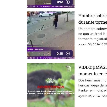
0:13
Hombre sobrev
durante torm
Un hombre sobrevi
de que un árbol le
tormenta registrad
agosto 06, 2026 10:27
0:18
VIDEO: ¡IMÁG
momento en e
devorados por
Dos hermanos muri
heridas luego del a
Kanker en India; 
video
agosto 06, 2026 09:0