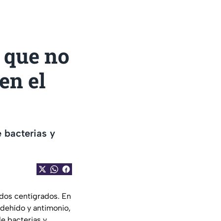
a que no
en el
e bacterias y
dos centígrados. En
dehído y antimonio,
e bacterias y