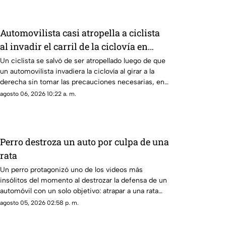
Automovilista casi atropella a ciclista
al invadir el carril de la ciclovía en
Guadalajara
Un ciclista se salvó de ser atropellado luego de que
un automovilista invadiera la ciclovía al girar a la
derecha sin tomar las precauciones necesarias, en
Guadalajara, Jalisco
agosto 06, 2026 10:22 a. m.
Perro destroza un auto por culpa de una
rata
Un perro protagonizó uno de los videos más
insólitos del momento al destrozar la defensa de un
automóvil con un solo objetivo: atrapar a una rata
que se había escondido dentro del vehículo
agosto 05, 2026 02:58 p. m.