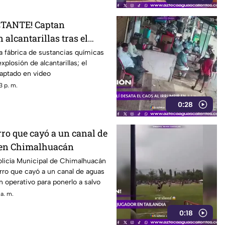
CTANTE! Captan
 alcantarillas tras el
na fábrica
a fábrica de sustancias químicas
xplosión de alcantarillas; el
ptado en video
3 p. m.
0:28
ro que cayó a un canal de
 en Chimalhuacán
olicía Municipal de Chimalhuacán
rro que cayó a un canal de aguas
n operativo para ponerlo a salvo
a. m.
0:18