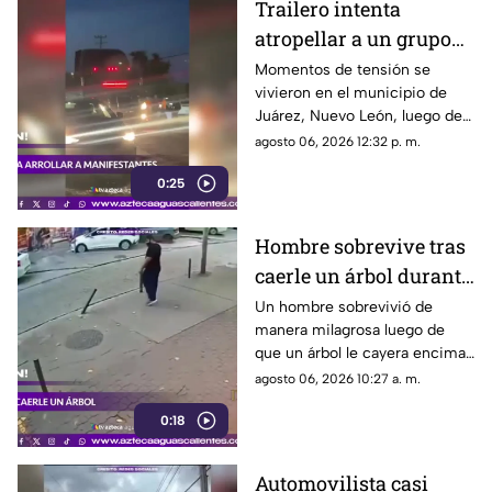
Trailero intenta
atropellar a un grupo
de personas y choca
Momentos de tensión se
vivieron en el municipio de
varios vehículos
Juárez, Nuevo León, luego de
que un trailero presuntamente
agosto 06, 2026 12:32 p. m.
intentara arrollar a vecinos que
0:25
bloqueaban la avenida San
Roque, en el cuarto sector de
Montecristal
Hombre sobrevive tras
caerle un árbol durante
tormenta
Un hombre sobrevivió de
manera milagrosa luego de
que un árbol le cayera encima
durante una fuerte tormenta
agosto 06, 2026 10:27 a. m.
registrada en Río de Janeiro
0:18
Automovilista casi