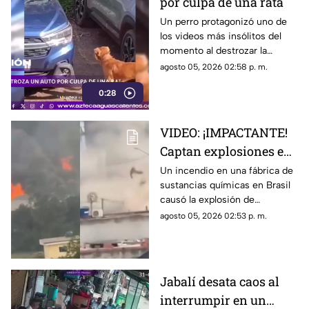
por culpa de una rata
Un perro protagonizó uno de
los videos más insólitos del
momento al destrozar la
defensa de un automóvil con
agosto 05, 2026 02:58 p. m.
un solo objetivo: atrapar a una
0:28
rata que se había escondido
dentro del vehículo
VIDEO: ¡IMPACTANTE!
Captan explosiones en
alcantarillas tras el
Un incendio en una fábrica de
sustancias químicas en Brasil
incendio en una
causó la explosión de
fábrica
alcantarillas; el momento
agosto 05, 2026 02:53 p. m.
quedó captado en video
Jabalí desata caos al
interrumpir en un