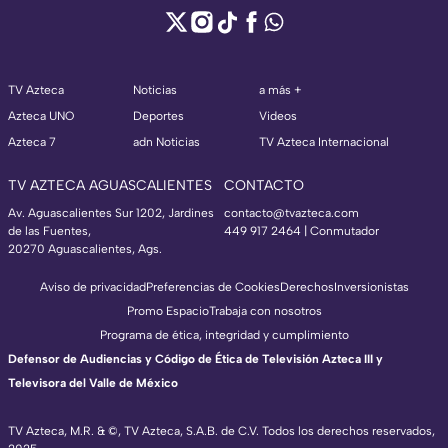
TV Azteca
Noticias
a más +
Azteca UNO
Deportes
Videos
Azteca 7
adn Noticias
TV Azteca Internacional
TV AZTECA AGUASCALIENTES
CONTACTO
Av. Aguascalientes Sur 1202, Jardines
contacto@tvazteca.com
de las Fuentes,
449 917 2464 | Conmutador
20270 Aguascalientes, Ags.
Aviso de privacidad
Preferencias de Cookies
Derechos
Inversionistas
Promo Espacio
Trabaja con nosotros
Programa de ética, integridad y cumplimiento
Defensor de Audiencias y Código de Ética de Televisión Azteca III y
Televisora del Valle de México
TV Azteca, M.R. & ©, TV Azteca, S.A.B. de C.V. Todos los derechos reservados,