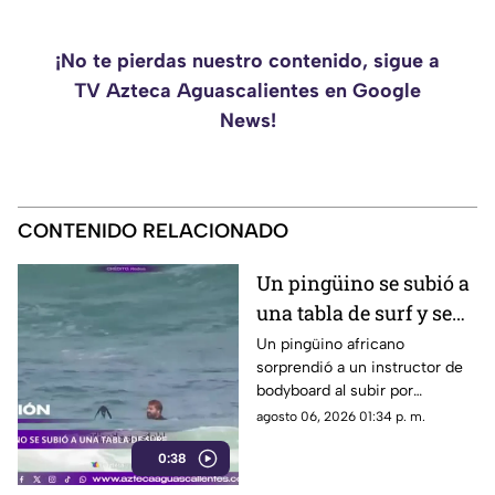
¡No te pierdas nuestro contenido, sigue a
TV Azteca Aguascalientes en Google
News!
CONTENIDO RELACIONADO
Un pingüino se subió a
una tabla de surf y se
viraliza
Un pingüino africano
sorprendió a un instructor de
bodyboard al subir por
iniciativa propia a su tabla y
agosto 06, 2026 01:34 p. m.
disfrutar de las olas en
0:38
Witsand Beach, cerca de
Ciudad del Cabo, Sudáfrica