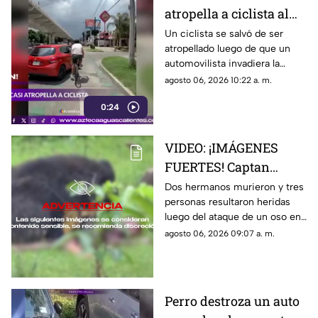
atropella a ciclista al
invadir el carril de la
Un ciclista se salvó de ser
atropellado luego de que un
ciclovía en Guadalajara
automovilista invadiera la
ciclovía al girar a la derecha sin
agosto 06, 2026 10:22 a. m.
tomar las precauciones
0:24
necesarias, en Guadalajara,
Jalisco
VIDEO: ¡IMÁGENES
FUERTES! Captan
momento en el que dos
Dos hermanos murieron y tres
personas resultaron heridas
hermanos son
luego del ataque de un oso en
devorados por un oso
el distrito de Kanker en India;
agosto 06, 2026 09:07 a. m.
el momento quedó captado en
video
Perro destroza un auto