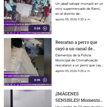
comercio y embiste a
Un jabalí salvaje irrumpió en un
mini supermercado de Ranni,
un hombre
en el distrito de
Pathanamthitta, Kerala, India,
agosto 05, 2026 11:30 a. m.
la mañana del 5 de julio de
0:28
2026, cuando la propietaria
apenas abría el negocio
Rescatan a perro que
cayó a un canal de
aguas negras en
Elementos de la Policía
Municipal de Chimalhuacán
Chimalhuacán
rescataron a un perro que cayó
a un canal de aguas negras,
agosto 05, 2026 11:25 a. m.
luego de un operativo para
0:35
ponerlo a salvo
¡IMÁGENES
SENSIBLES! Momento
en el que rayo cae
Un jugador de 24 años murió y