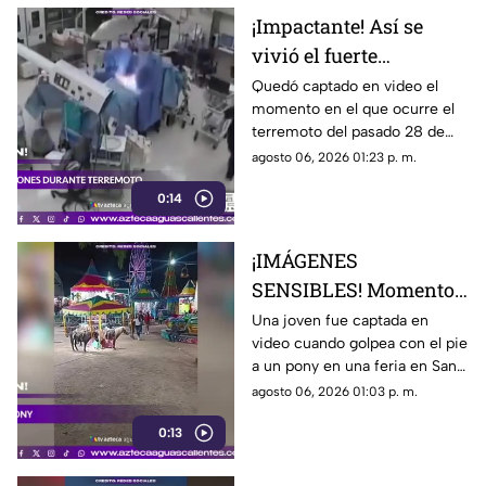
¡Impactante! Así se
vivió el fuerte
terremoto en el
Quedó captado en video el
momento en el que ocurre el
quirófano de un
terremoto del pasado 28 de
hospital
julio en Japón al interior de un
agosto 06, 2026 01:23 p. m.
hospital; aquí los detalles
0:14
¡IMÁGENES
SENSIBLES! Momento
en el que mujer golpea
Una joven fue captada en
video cuando golpea con el pie
a un pony durante una
a un pony en una feria en San
feria
Luis Potosí; el hecho ha
agosto 06, 2026 01:03 p. m.
causado reacciones en redes
0:13
sociales