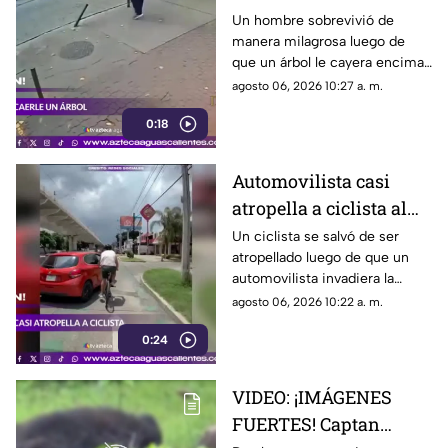
tormenta
Un hombre sobrevivió de
manera milagrosa luego de
que un árbol le cayera encima
durante una fuerte tormenta
agosto 06, 2026 10:27 a. m.
registrada en Río de Janeiro
0:18
Automovilista casi
atropella a ciclista al
invadir el carril de la
Un ciclista se salvó de ser
atropellado luego de que un
ciclovía en Guadalajara
automovilista invadiera la
ciclovía al girar a la derecha sin
agosto 06, 2026 10:22 a. m.
tomar las precauciones
0:24
necesarias, en Guadalajara,
Jalisco
VIDEO: ¡IMÁGENES
FUERTES! Captan