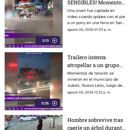
SENSIBLES! Momento
en el que mujer golpea
Una joven fue captada en
video cuando golpea con el pie
a un pony durante una
a un pony en una feria en San
feria
Luis Potosí; el hecho ha
agosto 06, 2026 01:03 p. m.
causado reacciones en redes
0:13
sociales
Trailero intenta
atropellar a un grupo
de personas y choca
Momentos de tensión se
vivieron en el municipio de
varios vehículos
Juárez, Nuevo León, luego de
que un trailero presuntamente
agosto 06, 2026 12:32 p. m.
intentara arrollar a vecinos que
0:25
bloqueaban la avenida San
Roque, en el cuarto sector de
Montecristal
Hombre sobrevive tras
caerle un árbol durante