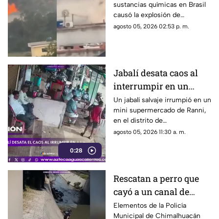
sustancias químicas en Brasil
incendio en una
causó la explosión de
fábrica
alcantarillas; el momento
agosto 05, 2026 02:53 p. m.
quedó captado en video
Jabalí desata caos al
interrumpir en un
comercio y embiste a
Un jabalí salvaje irrumpió en un
mini supermercado de Ranni,
un hombre
en el distrito de
Pathanamthitta, Kerala, India,
agosto 05, 2026 11:30 a. m.
la mañana del 5 de julio de
0:28
2026, cuando la propietaria
apenas abría el negocio
Rescatan a perro que
cayó a un canal de
aguas negras en
Elementos de la Policía
Municipal de Chimalhuacán
Chimalhuacán