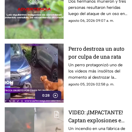
momento en el que dos
Dos hermanos murieron y tres
personas resultaron heridas
hermanos son
luego del ataque de un oso en
devorados por un oso
el distrito de Kanker en India;
agosto 06, 2026 09:07 a. m.
el momento quedó captado en
video
Perro destroza un auto
por culpa de una rata
Un perro protagonizó uno de
los videos más insólitos del
momento al destrozar la
defensa de un automóvil con
agosto 05, 2026 02:58 p. m.
un solo objetivo: atrapar a una
0:28
rata que se había escondido
dentro del vehículo
VIDEO: ¡IMPACTANTE!
Captan explosiones en
alcantarillas tras el
Un incendio en una fábrica de