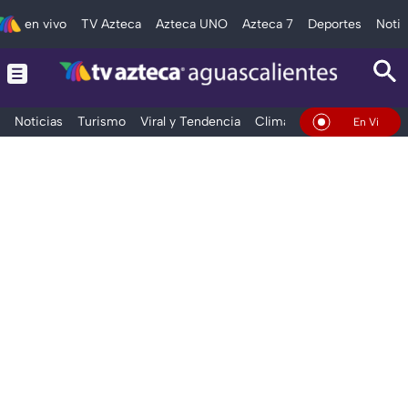
en vivo
TV Azteca
Azteca UNO
Azteca 7
Deportes
Notic
Noticias
Turismo
Viral y Tendencia
Clima
Deportes
Espec
En Vivo