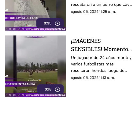
rescataron a un perro que cayó
a un canal de aguas negras,
agosto 05, 2026 11:25 a. m.
luego de un operativo para
0:35
ponerlo a salvo
¡IMÁGENES
SENSIBLES! Momento
en el que rayo cae
Un jugador de 24 años murió y
varios futbolistas más
durante partido de
resultaron heridos luego de
fútbol y mata a jugador
que un rayo impactara el
agosto 05, 2026 11:13 a. m.
campo durante un partido de
0:18
futbol en la provincia de
Narathiwat, Tailandia