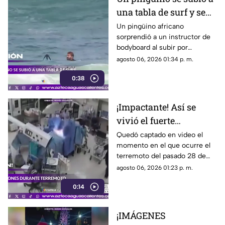
una tabla de surf y se
viraliza
Un pingüino africano
sorprendió a un instructor de
bodyboard al subir por
iniciativa propia a su tabla y
agosto 06, 2026 01:34 p. m.
disfrutar de las olas en
0:38
Witsand Beach, cerca de
Ciudad del Cabo, Sudáfrica
¡Impactante! Así se
vivió el fuerte
terremoto en el
Quedó captado en video el
momento en el que ocurre el
quirófano de un
terremoto del pasado 28 de
hospital
julio en Japón al interior de un
agosto 06, 2026 01:23 p. m.
hospital; aquí los detalles
0:14
¡IMÁGENES