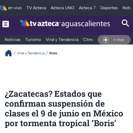
en vivo
TV Azteca
Azteca UNO
Azteca 7
Deportes
Notic
Noticias
Turismo
Viral y Tendencia
Clima
Deportes
Espec
En Vivo
Viral y Tendencia
Nota
¿Zacatecas? Estados que
confirman suspensión de
clases el 9 de junio en México
por tormenta tropical ‘Boris’