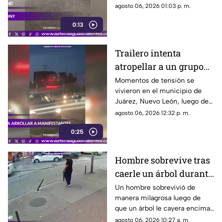
Luis Potosí; el hecho ha
agosto 06, 2026 01:03 p. m.
causado reacciones en redes
0:13
sociales
Trailero intenta
atropellar a un grupo
de personas y choca
Momentos de tensión se
vivieron en el municipio de
varios vehículos
Juárez, Nuevo León, luego de
que un trailero presuntamente
agosto 06, 2026 12:32 p. m.
intentara arrollar a vecinos que
0:25
bloqueaban la avenida San
Roque, en el cuarto sector de
Montecristal
Hombre sobrevive tras
caerle un árbol durante
tormenta
Un hombre sobrevivió de
manera milagrosa luego de
que un árbol le cayera encima
durante una fuerte tormenta
agosto 06, 2026 10:27 a. m.