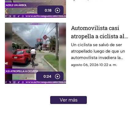
registrada en Río de Janeiro
0:18
Automovilista casi
atropella a ciclista al
invadir el carril de la
Un ciclista se salvó de ser
atropellado luego de que un
ciclovía en Guadalajara
automovilista invadiera la
ciclovía al girar a la derecha sin
agosto 06, 2026 10:22 a. m.
tomar las precauciones
0:24
necesarias, en Guadalajara,
Jalisco
Ver más