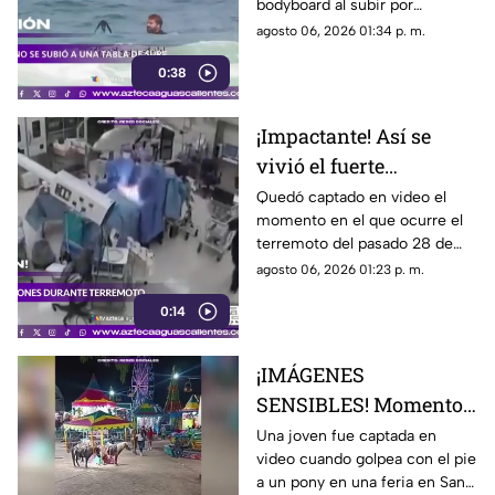
bodyboard al subir por
iniciativa propia a su tabla y
agosto 06, 2026 01:34 p. m.
disfrutar de las olas en
0:38
Witsand Beach, cerca de
Ciudad del Cabo, Sudáfrica
¡Impactante! Así se
vivió el fuerte
terremoto en el
Quedó captado en video el
momento en el que ocurre el
quirófano de un
terremoto del pasado 28 de
hospital
julio en Japón al interior de un
agosto 06, 2026 01:23 p. m.
hospital; aquí los detalles
0:14
¡IMÁGENES
SENSIBLES! Momento
en el que mujer golpea
Una joven fue captada en
video cuando golpea con el pie
a un pony durante una
a un pony en una feria en San
feria