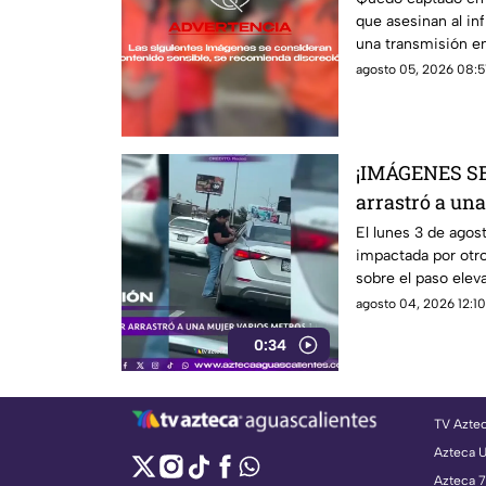
que asesinan al i
vivo
una transmisión en
agosto 05, 2026 08:51
¡IMÁGENES SE
arrastró a una
accidente en 
El lunes 3 de ago
impactada por otro
sobre el paso elev
Velázquez y Berna
agosto 04, 2026 12:10
0:34
TV Azte
Azteca 
Azteca 7