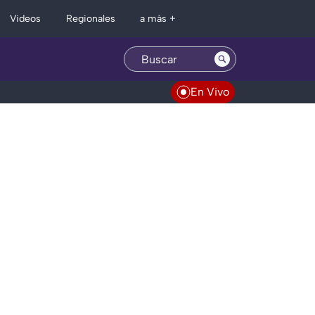
Regionales
Videos
a más +
En Vivo