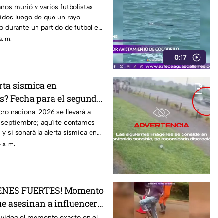
r
ños murió y varios futbolistas
idos luego de que un rayo
 durante un partido de futbol en
athiwat, Tailandia
a. m.
0:17
rta sísmica en
s? Fecha para el segundo
cional 2026
ro nacional 2026 se llevará a
 septiembre; aquí te contamos
y si sonará la alerta sísmica en
 a. m.
GENES FUERTES! Momento
ue asesinan a influencer
m durante transmisión en
video el momento exacto en el