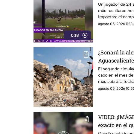
mata a jugado
Un jugador de 24 a
más resultaron her
impactara el campo
la provincia de Nar
agosto 05, 2026 11:13 
0:18
¿Sonará la ale
Aguascaliente
simulacro na
El segundo simulac
cabo en el mes de
más sobre la fecha 
Aguascalientes
agosto 05, 2026 10:56
VIDEO: ¡IMÁ
exacto en el q
César Gastélu
Quedó captado en 