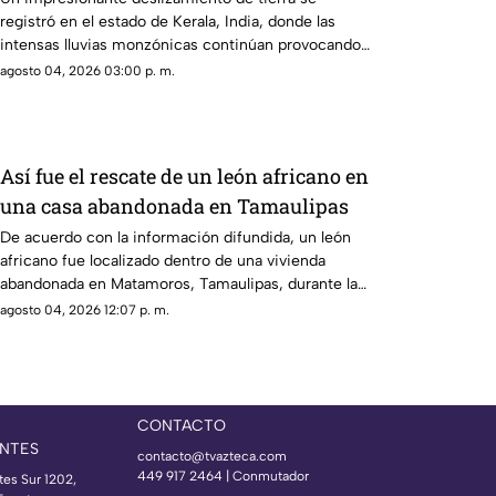
registró en el estado de Kerala, India, donde las
intensas lluvias monzónicas continúan provocando
emergencias y elevando el riesgo de derrumbes
agosto 04, 2026 03:00 p. m.
Así fue el rescate de un león africano en
una casa abandonada en Tamaulipas
De acuerdo con la información difundida, un león
africano fue localizado dentro de una vivienda
abandonada en Matamoros, Tamaulipas, durante la
madrugada del lunes 3 de agosto de 2026
agosto 04, 2026 12:07 p. m.
CONTACTO
NTES
contacto@tvazteca.com
449 917 2464 | Conmutador
tes Sur 1202,