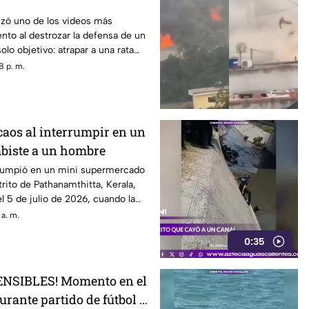
izó uno de los videos más
nto al destrozar la defensa de un
lo objetivo: atrapar a una rata
dido dentro del vehículo
8 p. m.
caos al interrumpir en un
biste a un hombre
irrumpió en un mini supermercado
trito de Pathanamthitta, Kerala,
el 5 de julio de 2026, cuando la
 abría el negocio
 a. m.
0:35
NSIBLES! Momento en el
urante partido de fútbol y