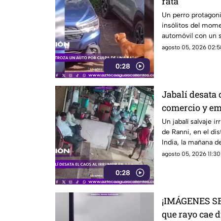
rata
Un perro protagon
insólitos del mome
automóvil con un so
que se había escon
agosto 05, 2026 02:5
0:28
Jabalí desata 
comercio y em
Un jabalí salvaje 
de Ranni, en el dis
India, la mañana d
propietaria apenas
agosto 05, 2026 11:30
0:28
¡IMÁGENES SE
que rayo cae d