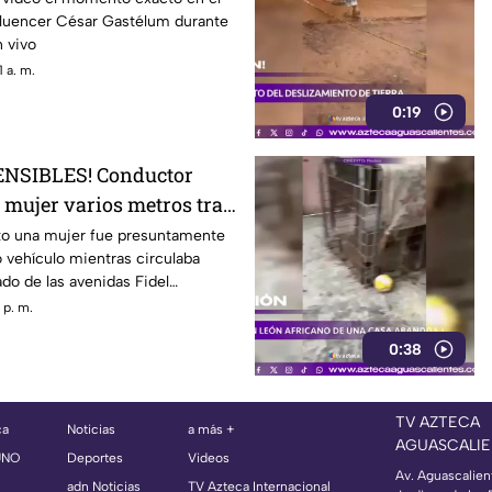
nfluencer César Gastélum durante
 vivo
 a. m.
0:19
NSIBLES! Conductor
 mujer varios metros tras
Monterrey
sto una mujer fue presuntamente
 vehículo mientras circulaba
ado de las avenidas Fidel
rdo Reyes, en Monterrey.
 p. m.
0:38
TV AZTECA
ca
Noticias
a más +
AGUASCALIE
UNO
Deportes
Videos
Av. Aguascalien
adn Noticias
TV Azteca Internacional