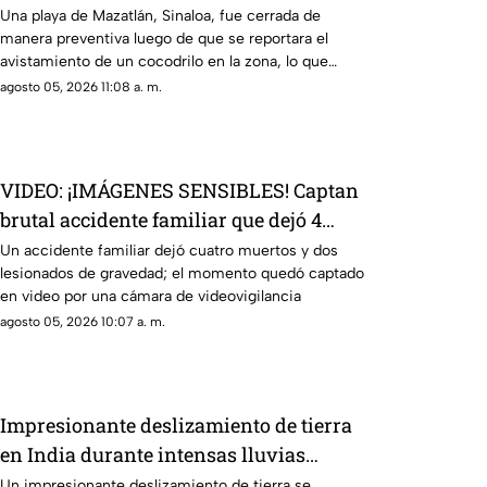
Una playa de Mazatlán, Sinaloa, fue cerrada de
manera preventiva luego de que se reportara el
avistamiento de un cocodrilo en la zona, lo que
movilizó a los cuerpos de emergencia
agosto 05, 2026 11:08 a. m.
VIDEO: ¡IMÁGENES SENSIBLES! Captan
brutal accidente familiar que dejó 4
muertos y 2 lesionados
Un accidente familiar dejó cuatro muertos y dos
lesionados de gravedad; el momento quedó captado
en video por una cámara de videovigilancia
agosto 05, 2026 10:07 a. m.
Impresionante deslizamiento de tierra
en India durante intensas lluvias
monzónicas
Un impresionante deslizamiento de tierra se