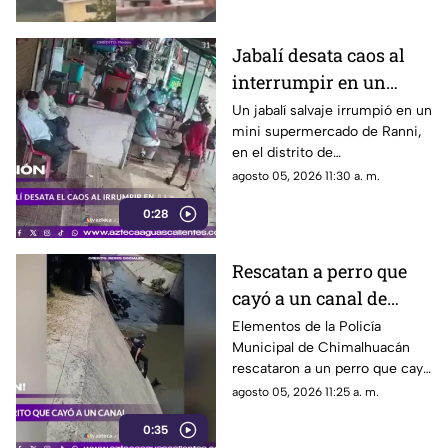
Jabalí desata caos al
interrumpir en un
comercio y embiste a
Un jabalí salvaje irrumpió en un
mini supermercado de Ranni,
un hombre
en el distrito de
Pathanamthitta, Kerala, India,
agosto 05, 2026 11:30 a. m.
la mañana del 5 de julio de
0:28
2026, cuando la propietaria
apenas abría el negocio
Rescatan a perro que
cayó a un canal de
aguas negras en
Elementos de la Policía
Municipal de Chimalhuacán
Chimalhuacán
rescataron a un perro que cayó
a un canal de aguas negras,
agosto 05, 2026 11:25 a. m.
luego de un operativo para
0:35
ponerlo a salvo