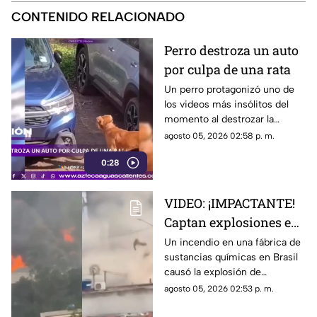
CONTENIDO RELACIONADO
Perro destroza un auto
por culpa de una rata
Un perro protagonizó uno de
los videos más insólitos del
momento al destrozar la
defensa de un automóvil con
agosto 05, 2026 02:58 p. m.
un solo objetivo: atrapar a una
0:28
rata que se había escondido
dentro del vehículo
VIDEO: ¡IMPACTANTE!
Captan explosiones en
alcantarillas tras el
Un incendio en una fábrica de
sustancias químicas en Brasil
incendio en una
causó la explosión de
fábrica
alcantarillas; el momento
agosto 05, 2026 02:53 p. m.
quedó captado en video