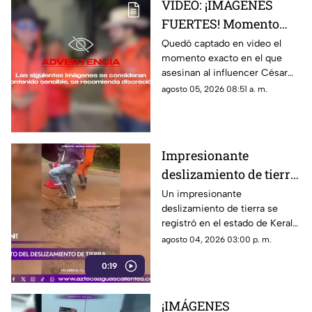
VIDEO: ¡IMÁGENES
FUERTES! Momento
exacto en el que
Quedó captado en video el
momento exacto en el que
asesinan a influencer
asesinan al influencer César
César Gastélum
Gastélum durante una
agosto 05, 2026 08:51 a. m.
durante transmisión
transmisión en vivo
en vivo
Impresionante
deslizamiento de tierra
en India durante
Un impresionante
deslizamiento de tierra se
intensas lluvias
registró en el estado de Kerala,
monzónicas
India, donde las intensas
agosto 04, 2026 03:00 p. m.
lluvias monzónicas continúan
0:19
provocando emergencias y
elevando el riesgo de
derrumbes
¡IMÁGENES