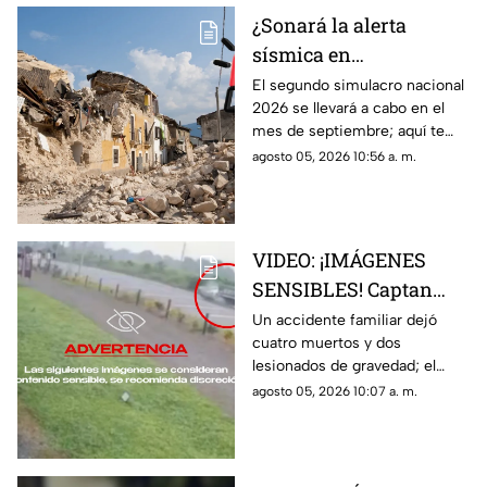
¿Sonará la alerta
sísmica en
Aguascalientes? Fecha
El segundo simulacro nacional
2026 se llevará a cabo en el
para el segundo
mes de septiembre; aquí te
simulacro nacional
contamos más sobre la fecha y
agosto 05, 2026 10:56 a. m.
2026
si sonará la alerta sísmica en
Aguascalientes
VIDEO: ¡IMÁGENES
SENSIBLES! Captan
brutal accidente
Un accidente familiar dejó
cuatro muertos y dos
familiar que dejó 4
lesionados de gravedad; el
muertos y 2 lesionados
momento quedó captado en
agosto 05, 2026 10:07 a. m.
video por una cámara de
videovigilancia