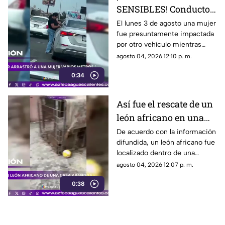
SENSIBLES! Conductor
arrastró a una mujer
El lunes 3 de agosto una mujer
fue presuntamente impactada
varios metros tras
por otro vehículo mientras
accidente en Monterrey
circulaba sobre el paso elevado
agosto 04, 2026 12:10 p. m.
de las avenidas Fidel Velázquez
0:34
y Bernardo Reyes, en
Monterrey.
Así fue el rescate de un
león africano en una
casa abandonada en
De acuerdo con la información
difundida, un león africano fue
Tamaulipas
localizado dentro de una
vivienda abandonada en
agosto 04, 2026 12:07 p. m.
Matamoros, Tamaulipas,
0:38
durante la madrugada del lunes
3 de agosto de 2026