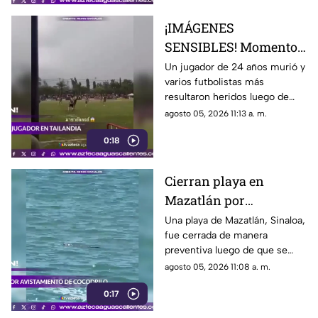
¡IMÁGENES
SENSIBLES! Momento
en el que rayo cae
Un jugador de 24 años murió y
varios futbolistas más
durante partido de
resultaron heridos luego de
fútbol y mata a jugador
que un rayo impactara el
agosto 05, 2026 11:13 a. m.
campo durante un partido de
0:18
futbol en la provincia de
Narathiwat, Tailandia
Cierran playa en
Mazatlán por
avistamiento de
Una playa de Mazatlán, Sinaloa,
fue cerrada de manera
cocodrilo
preventiva luego de que se
reportara el avistamiento de un
agosto 05, 2026 11:08 a. m.
cocodrilo en la zona, lo que
0:17
movilizó a los cuerpos de
emergencia