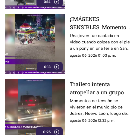
0:14
¡IMÁGENES
SENSIBLES! Momento
en el que mujer golpea
Una joven fue captada en
video cuando golpea con el pie
a un pony durante una
a un pony en una feria en San
feria
Luis Potosí; el hecho ha
agosto 06, 2026 01:03 p. m.
causado reacciones en redes
0:13
sociales
Trailero intenta
atropellar a un grupo
de personas y choca
Momentos de tensión se
vivieron en el municipio de
varios vehículos
Juárez, Nuevo León, luego de
que un trailero presuntamente
agosto 06, 2026 12:32 p. m.
intentara arrollar a vecinos que
0:25
bloqueaban la avenida San