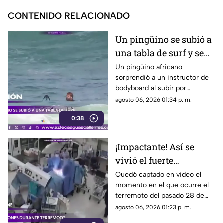
CONTENIDO RELACIONADO
Un pingüino se subió a
una tabla de surf y se
viraliza
Un pingüino africano
sorprendió a un instructor de
bodyboard al subir por
iniciativa propia a su tabla y
agosto 06, 2026 01:34 p. m.
disfrutar de las olas en
0:38
Witsand Beach, cerca de
Ciudad del Cabo, Sudáfrica
¡Impactante! Así se
vivió el fuerte
terremoto en el
Quedó captado en video el
momento en el que ocurre el
quirófano de un
terremoto del pasado 28 de
hospital
julio en Japón al interior de un
agosto 06, 2026 01:23 p. m.
hospital; aquí los detalles