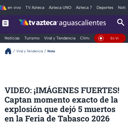
en vivo
TV Azteca
Azteca UNO
Azteca 7
Deportes
Notic
Noticias
Turismo
Viral y Tendencia
Clima
Deportes
Espec
En Vivo
Viral y Tendencia
Nota
VIDEO: ¡IMÁGENES FUERTES!
Captan momento exacto de la
explosión que dejó 5 muertos
en la Feria de Tabasco 2026