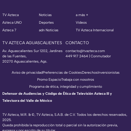
TV Azteca
Noticias
a más +
Azteca UNO
Deportes
Videos
Azteca 7
adn Noticias
TV Azteca Internacional
TV AZTECA AGUASCALIENTES
CONTACTO
Av. Aguascalientes Sur 1202, Jardines
contacto@tvazteca.com
de las Fuentes,
449 917 2464 | Conmutador
20270 Aguascalientes, Ags.
Aviso de privacidad
Preferencias de Cookies
Derechos
Inversionistas
Promo Espacio
Trabaja con nosotros
Programa de ética, integridad y cumplimiento
Defensor de Audiencias y Código de Ética de Televisión Azteca III y
Televisora del Valle de México
TV Azteca, M.R. & ©, TV Azteca, S.A.B. de C.V. Todos los derechos reservados,
2025.
Queda prohibida la reproducción total o parcial sin la autorización previa,
expresa y por escrito de su titular.