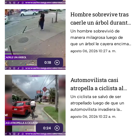
Roque, en el cuarto sector de
Montecristal
Hombre sobrevive tras
caerle un árbol durante
tormenta
Un hombre sobrevivió de
manera milagrosa luego de
que un árbol le cayera encima
durante una fuerte tormenta
agosto 06, 2026 10:27 a. m.
registrada en Río de Janeiro
0:18
Automovilista casi
atropella a ciclista al
invadir el carril de la
Un ciclista se salvó de ser
atropellado luego de que un
ciclovía en Guadalajara
automovilista invadiera la
ciclovía al girar a la derecha sin
agosto 06, 2026 10:22 a. m.
tomar las precauciones
0:24
necesarias, en Guadalajara,
Jalisco