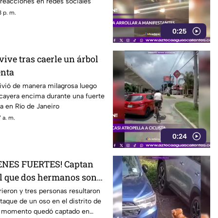
reacciones en redes sociales
 p. m.
0:25
ive tras caerle un árbol
enta
vió de manera milagrosa luego
 cayera encima durante una fuerte
a en Río de Janeiro
 a. m.
0:24
ENES FUERTES! Captan
l que dos hermanos son
 un oso
eron y tres personas resultaron
taque de un oso en el distrito de
el momento quedó captado en