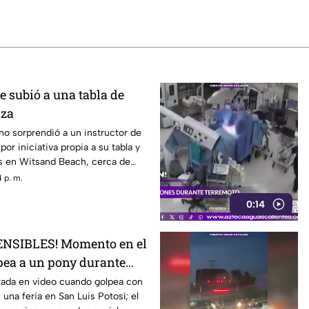
 subió a una tabla de
iza
no sorprendió a un instructor de
por iniciativa propia a su tabla y
las en Witsand Beach, cerca de
Sudáfrica
 p. m.
0:14
NSIBLES! Momento en el
pea a un pony durante
tada en video cuando golpea con
 una feria en San Luis Potosí; el