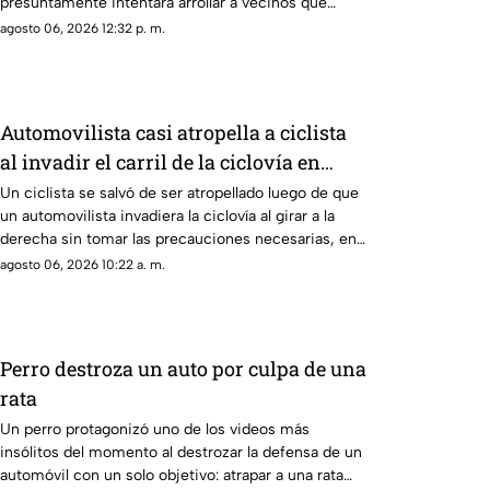
presuntamente intentara arrollar a vecinos que
bloqueaban la avenida San Roque, en el cuarto
agosto 06, 2026 12:32 p. m.
sector de Montecristal
Automovilista casi atropella a ciclista
al invadir el carril de la ciclovía en
Guadalajara
Un ciclista se salvó de ser atropellado luego de que
un automovilista invadiera la ciclovía al girar a la
derecha sin tomar las precauciones necesarias, en
Guadalajara, Jalisco
agosto 06, 2026 10:22 a. m.
Perro destroza un auto por culpa de una
rata
Un perro protagonizó uno de los videos más
insólitos del momento al destrozar la defensa de un
automóvil con un solo objetivo: atrapar a una rata