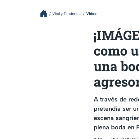
Viral y Tendencia
Video
¡IMÁGE
como un
una bod
agresor
A través de red
pretendía ser u
escena sangrien
plena boda en 