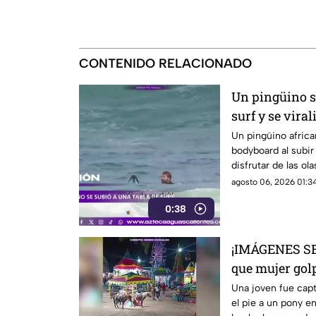
CONTENIDO RELACIONADO
Un pingüino se
surf y se viral
Un pingüino africa
bodyboard al subir 
disfrutar de las o
Ciudad del Cabo, 
agosto 06, 2026 01:34
0:38
¡IMÁGENES SE
que mujer gol
una feria
Una joven fue cap
el pie a un pony en