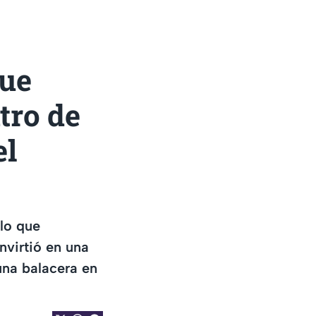
ue
tro de
el
 lo que
nvirtió en una
una balacera en