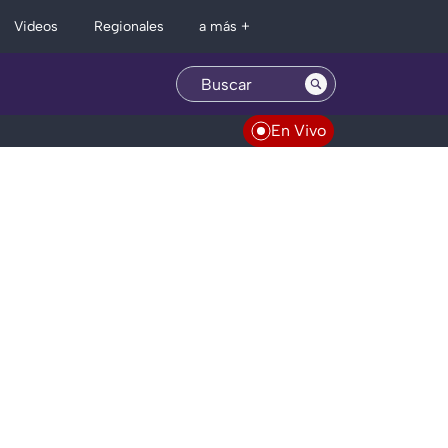
Regionales
Videos
a más +
En Vivo