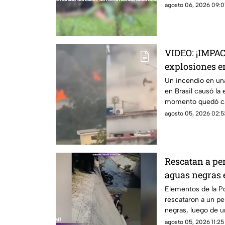
video
agosto 06, 2026 09:0
VIDEO: ¡IMPA
explosiones en
incendio en u
Un incendio en un
en Brasil causó la e
momento quedó ca
agosto 05, 2026 02:5
Rescatan a per
aguas negras
Elementos de la P
rescataron a un pe
negras, luego de u
agosto 05, 2026 11:25 