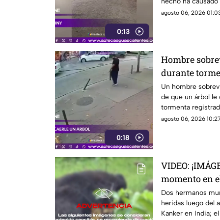
hecho ha causado 
agosto 06, 2026 01:03
0:13
Hombre sobrev
durante torm
Un hombre sobrevi
de que un árbol le
tormenta registrad
agosto 06, 2026 10:27
0:18
VIDEO: ¡IMÁG
momento en e
devorados por
Dos hermanos muri
heridas luego del a
Kanker en India; 