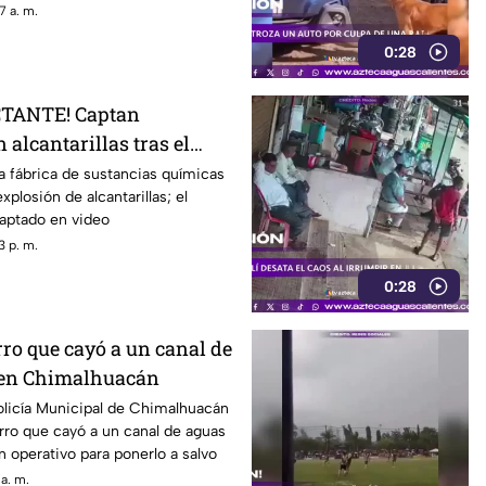
7 a. m.
0:28
CTANTE! Captan
 alcantarillas tras el
na fábrica
a fábrica de sustancias químicas
xplosión de alcantarillas; el
ptado en video
3 p. m.
0:28
ro que cayó a un canal de
 en Chimalhuacán
olicía Municipal de Chimalhuacán
rro que cayó a un canal de aguas
n operativo para ponerlo a salvo
a. m.