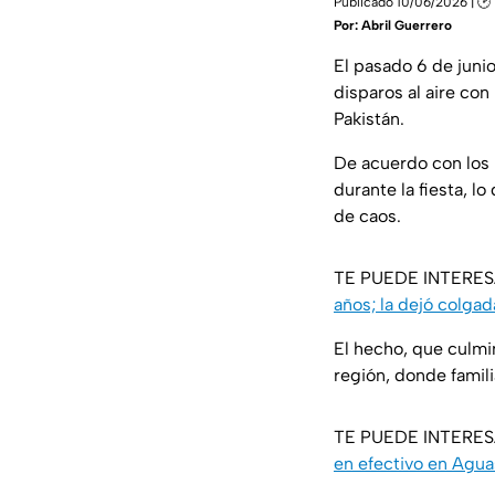
Publicado 10/06/2026 | 🕑 
Por:
Abril Guerrero
El pasado 6 de juni
disparos al aire co
Pakistán.
De acuerdo con los 
durante la fiesta, l
de caos.
TE PUEDE INTERE
años; la dejó colgad
El hecho, que culmi
región, donde famili
TE PUEDE INTERE
en efectivo en Agua