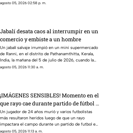
que se había escondido dentro del vehículo
agosto 05, 2026 02:58 p. m.
Jabalí desata caos al interrumpir en un
comercio y embiste a un hombre
Un jabalí salvaje irrumpió en un mini supermercado
de Ranni, en el distrito de Pathanamthitta, Kerala,
India, la mañana del 5 de julio de 2026, cuando la
propietaria apenas abría el negocio
agosto 05, 2026 11:30 a. m.
¡IMÁGENES SENSIBLES! Momento en el
que rayo cae durante partido de fútbol y
mata a jugador
Un jugador de 24 años murió y varios futbolistas
más resultaron heridos luego de que un rayo
impactara el campo durante un partido de futbol en
la provincia de Narathiwat, Tailandia
agosto 05, 2026 11:13 a. m.