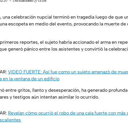
12:37
| Actualizado 🕑 13:06
o, una celebración nupcial terminó en tragedia luego de que u
n una escopeta en medio del evento, provocando la muerte de
primeros reportes, el sujeto habría accionado el arma en rep
o que generó pánico entre los asistentes y convirtió la celebra
SAR:
VIDEO FUERTE: Así fue como un sujeto amenazó de muerte
a en la ventana de un edificio
nó entre gritos, llanto y desesperación, ha generado profund
ares y testigos aún intentan asimilar lo ocurrido.
SAR:
Revelan cómo ocurrió el robo de una caja fuerte con más 
scalientes