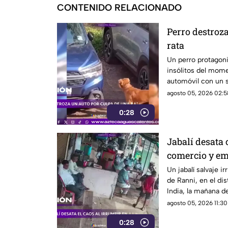
CONTENIDO RELACIONADO
Perro destroz
rata
Un perro protagon
insólitos del mome
automóvil con un so
que se había escon
agosto 05, 2026 02:5
0:28
Jabalí desata 
comercio y em
Un jabalí salvaje 
de Ranni, en el dis
India, la mañana d
propietaria apenas
agosto 05, 2026 11:30
0:28