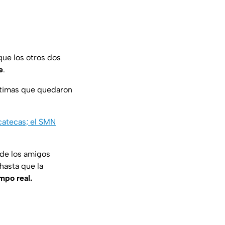
que los otros dos
e
.
íctimas que quedaron
acatecas; el SMN
 de los amigos
hasta que la
empo real.