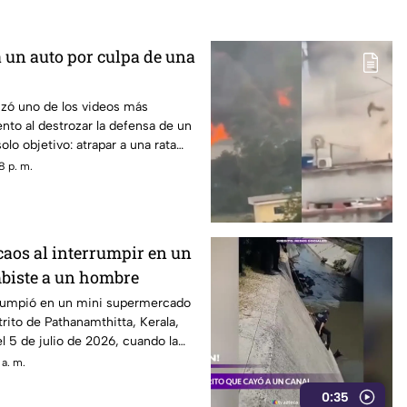
a un auto por culpa de una
izó uno de los videos más
nto al destrozar la defensa de un
lo objetivo: atrapar a una rata
dido dentro del vehículo
8 p. m.
caos al interrumpir en un
biste a un hombre
irrumpió en un mini supermercado
trito de Pathanamthitta, Kerala,
el 5 de julio de 2026, cuando la
 abría el negocio
 a. m.
0:35