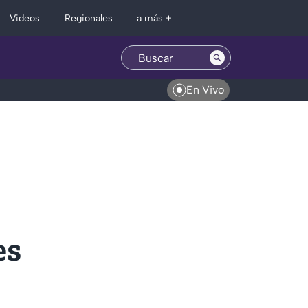
Regionales
Videos
a más +
En Vivo
es