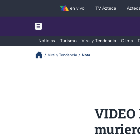
en vivo
TV Azteca
Aztec
Noticias
Turismo
Viral y Tendencia
Clima
D
Viral y Tendencia
Nota
VIDEO 
muriero