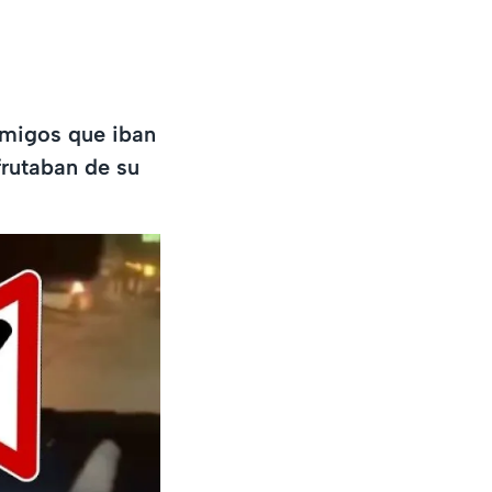
a
 amigos que iban
frutaban de su