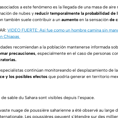
 asociados a este fenómeno es la llegada de una masa de aire 
rmación de nubes y
reducir temporalmente la probabilidad de l
ón también suele contribuir a un
aumento
en la sensación
de
c
SAR:
VIDEO FUERTE: Así fue como un hombre camina sin manos
en Chiapas
oridades recomiendan a la población mantenerse informada sob
omar precauciones
, especialmente en el caso de personas c
ratorias.
specialistas continúan monitoreando el desplazamiento de la
ce y los posibles efectos
que podría generar en territorio me
 de sable du Sahara sont visibles depuis l’espace.
 vaste nuage de poussière saharienne a été observé au large
internationale. Les poussières peuvent s’étendre sur des millie