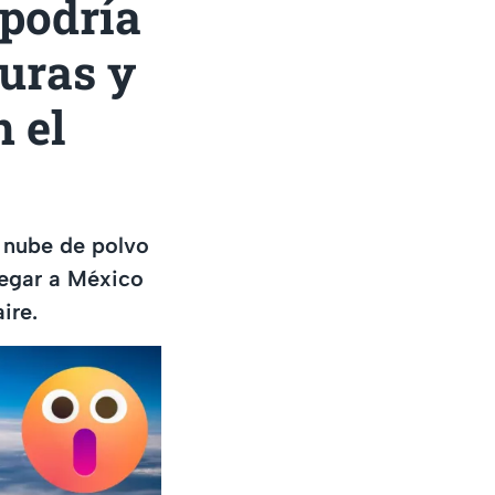
 podría
turas y
 el
a nube de polvo
llegar a México
ire.