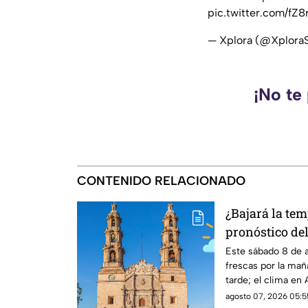
pic.twitter.com/fZ8
— Xplora (@Xplora
¡No te
CONTENIDO RELACIONADO
¿Bajará la tem
pronóstico de
HOY sábado 8 
Este sábado 8 de 
frescas por la mañ
tarde; el clima en
probabilidad de llu
agosto 07, 2026 05:5