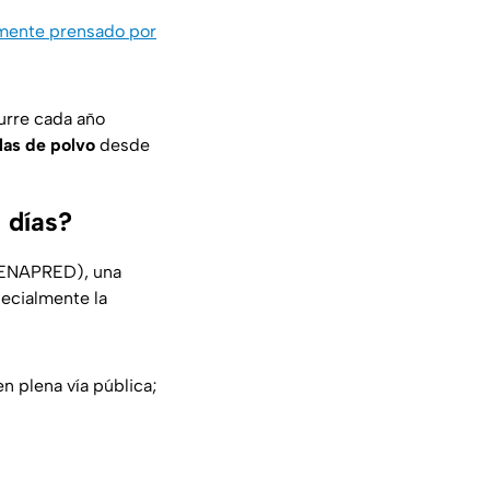
mente prensado por
curre cada año
las de polvo
desde
 días?
ENAPRED), una
pecialmente la
 plena vía pública;