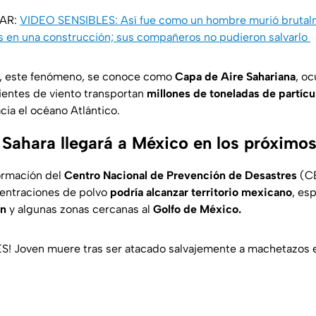
SAR:
VIDEO SENSIBLES: Así fue como un hombre murió brutal
s en una construcción; sus compañeros no pudieron salvarlo
s, este fenómeno, se conoce como
Capa de Aire Sahariana
, o
ientes de viento transportan
millones de toneladas de partícu
acia el océano Atlántico.
 Sahara llegará a México en los próximos
ormación del
Centro Nacional de Prevención de Desastres
(C
centraciones de polvo
podría alcanzar territorio mexicano
, es
án
y algunas zonas cercanas al
Golfo de México.
 Joven muere tras ser atacado salvajemente a machetazos en