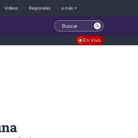
Regionales
Videos
a más +
En Vivo
una