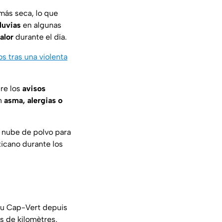
más seca, lo que
luvias
en algunas
alor
durante el día.
 tras una violenta
re los
avisos
on
asma, alergias o
 nube de polvo para
xicano durante los
 du Cap-Vert depuis
rs de kilomètres.