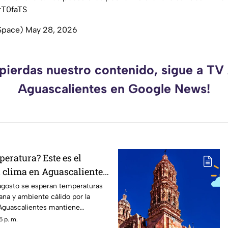
rT0faTS
Space)
May 28, 2026
 pierdas nuestro contenido, sigue a TV
Aguascalientes en Google News!
peratura? Este es el
l clima en Aguascalientes
de agosto
agosto se esperan temperaturas
ana y ambiente cálido por la
 Aguascalientes mantiene
vias
5 p. m.