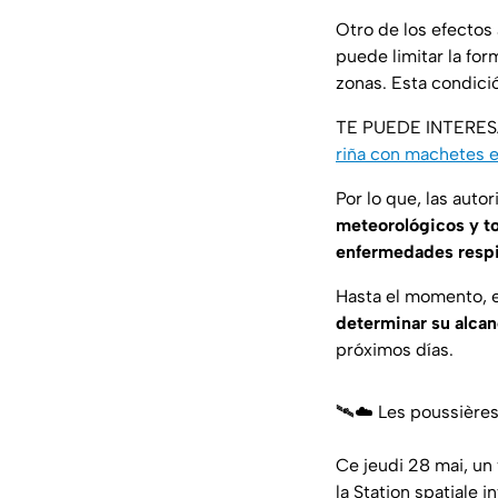
Otro de los efectos
puede limitar la fo
zonas. Esta condici
TE PUEDE INTERE
riña con machetes 
Por lo que, las aut
meteorológicos y t
enfermedades respi
Hasta el momento, e
determinar su alcan
próximos días.
🛰️☁️ Les poussières
Ce jeudi 28 mai, un
la Station spatiale 