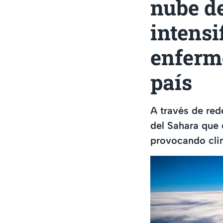
nube de
intensi
enferme
país
A través de red
del Sahara que 
provocando clim