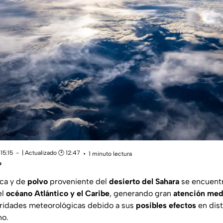
15:15
| Actualizado 🕑 12:47
1 minuto lectura
o
eca y de
polvo
proveniente del
desierto del Sahara
se encuent
el
océano Atlántico y el Caribe
, generando gran
atención med
ridades meteorológicas debido a sus
posibles efectos
en dist
no.