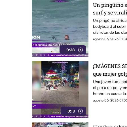
Un pingüino se
surf y se viral
Un pingüino africa
bodyboard al subir 
disfrutar de las o
Ciudad del Cabo, 
agosto 06, 2026 01:34
0:38
¡IMÁGENES SE
que mujer gol
una feria
Una joven fue cap
el pie a un pony en
hecho ha causado 
agosto 06, 2026 01:03
0:13