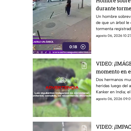
Hombre sobrev
durante torm
Un hombre sobrevi
de que un árbol le
tormenta registrad
agosto 06, 2026 10:27
0:18
VIDEO: ¡IMÁG
momento en e
devorados por
Dos hermanos muri
heridas luego del a
Kanker en India; 
video
agosto 06, 2026 09:0
VIDEO: ¡IMPA