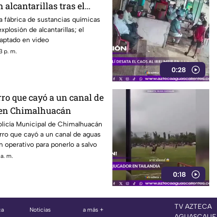
 alcantarillas tras el
na fábrica
a fábrica de sustancias químicas
xplosión de alcantarillas; el
ptado en video
3 p. m.
0:28
ro que cayó a un canal de
 en Chimalhuacán
olicía Municipal de Chimalhuacán
rro que cayó a un canal de aguas
n operativo para ponerlo a salvo
a. m.
0:18
TV AZTECA
ca
Noticias
a más +
AGUASCALIE