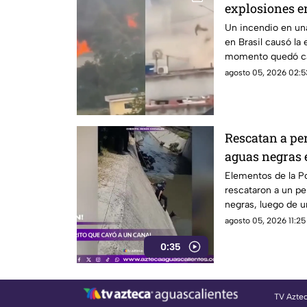
explosiones en
incendio en u
Un incendio en un
en Brasil causó la e
momento quedó ca
agosto 05, 2026 02:5
Rescatan a per
aguas negras
Elementos de la P
rescataron a un pe
negras, luego de u
agosto 05, 2026 11:25 
0:35
TV Azte