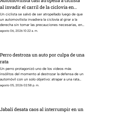
Automovilista casi atropella a ciclista
al invadir el carril de la ciclovía en
Guadalajara
Un ciclista se salvó de ser atropellado luego de que
un automovilista invadiera la ciclovía al girar a la
derecha sin tomar las precauciones necesarias, en
Guadalajara, Jalisco
agosto 06, 2026 10:22 a. m.
Perro destroza un auto por culpa de una
rata
Un perro protagonizó uno de los videos más
insólitos del momento al destrozar la defensa de un
automóvil con un solo objetivo: atrapar a una rata
que se había escondido dentro del vehículo
agosto 05, 2026 02:58 p. m.
Jabalí desata caos al interrumpir en un