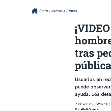
Viral y Tendencia
Video
¡VIDEO
hombre
tras pe
públic
Usuarios en red
puede observar
ayuda. Los deta
Publicado 25/05/2026 | 🕑
Por:
Abril Guerrero