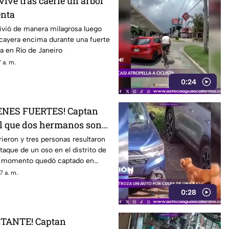
ive tras caerle un árbol
enta
vió de manera milagrosa luego
 cayera encima durante una fuerte
a en Río de Janeiro
 a. m.
0:24
ENES FUERTES! Captan
l que dos hermanos son
 un oso
eron y tres personas resultaron
taque de un oso en el distrito de
el momento quedó captado en
7 a. m.
0:28
CTANTE! Captan