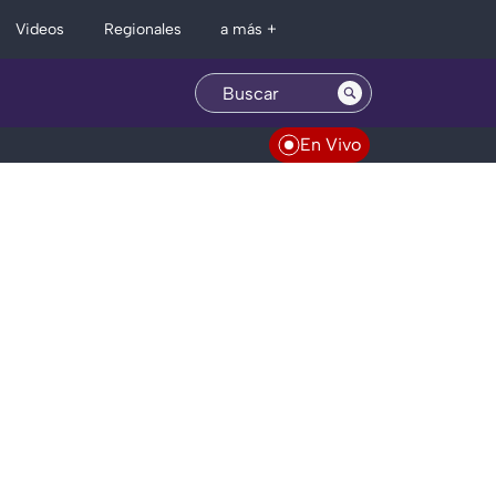
Regionales
Videos
a más +
En Vivo