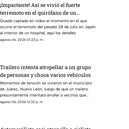
¡Impactante! Así se vivió el fuerte
terremoto en el quirófano de un
hospital
Quedó captado en video el momento en el que
ocurre el terremoto del pasado 28 de julio en Japón
al interior de un hospital; aquí los detalles
agosto 06, 2026 01:23 p. m.
Trailero intenta atropellar a un grupo
de personas y choca varios vehículos
Momentos de tensión se vivieron en el municipio
de Juárez, Nuevo León, luego de que un trailero
presuntamente intentara arrollar a vecinos que
bloqueaban la avenida San Roque, en el cuarto
agosto 06, 2026 12:32 p. m.
sector de Montecristal