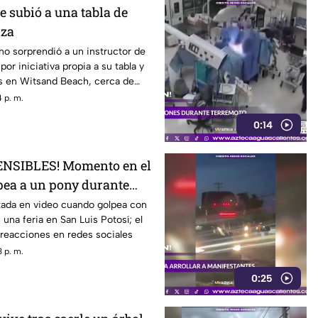
 subió a una tabla de
iza
no sorprendió a un instructor de
por iniciativa propia a su tabla y
las en Witsand Beach, cerca de
Sudáfrica
 p. m.
0:14
NSIBLES! Momento en el
pea a un pony durante
tada en video cuando golpea con
 una feria en San Luis Potosí; el
reacciones en redes sociales
 p. m.
0:25