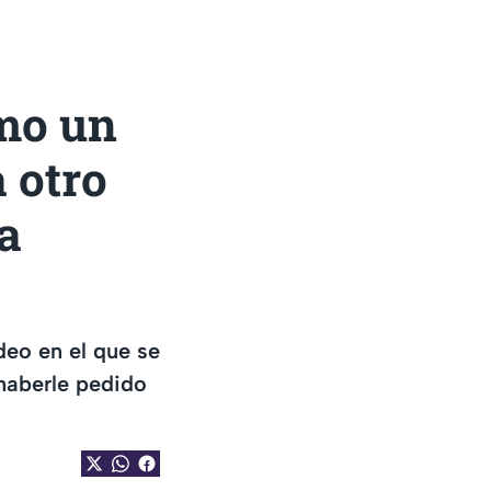
mo un
 otro
ía
deo en el que se
haberle pedido