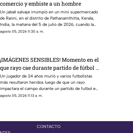
comercio y embiste a un hombre
Un jabalí salvaje irrumpió en un mini supermercado
de Ranni, en el distrito de Pathanamthitta, Kerala,
India, la mañana del 5 de julio de 2026, cuando la
propietaria apenas abría el negocio
agosto 05, 2026 11:30 a. m.
¡IMÁGENES SENSIBLES! Momento en el
que rayo cae durante partido de fútbol y
mata a jugador
Un jugador de 24 años murió y varios futbolistas
más resultaron heridos luego de que un rayo
impactara el campo durante un partido de futbol en
la provincia de Narathiwat, Tailandia
agosto 05, 2026 11:13 a. m.
CONTACTO
NTES