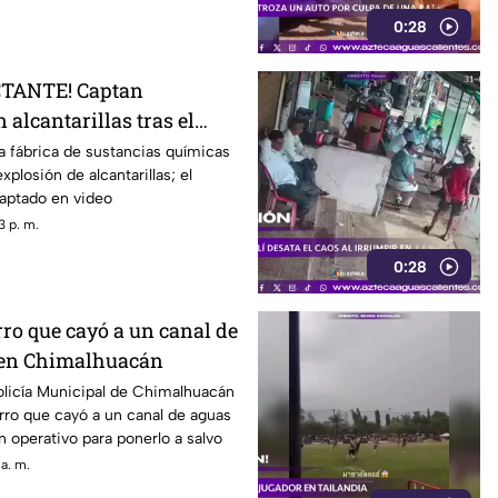
0:28
CTANTE! Captan
 alcantarillas tras el
na fábrica
a fábrica de sustancias químicas
xplosión de alcantarillas; el
ptado en video
3 p. m.
0:28
ro que cayó a un canal de
 en Chimalhuacán
olicía Municipal de Chimalhuacán
rro que cayó a un canal de aguas
n operativo para ponerlo a salvo
a. m.