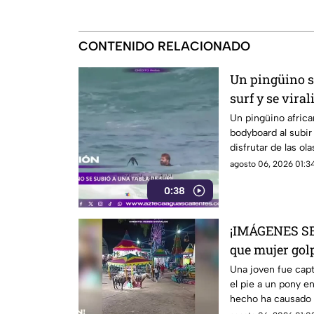
CONTENIDO RELACIONADO
Un pingüino se
surf y se viral
Un pingüino africa
bodyboard al subir 
disfrutar de las o
Ciudad del Cabo, 
agosto 06, 2026 01:34
0:38
¡IMÁGENES SE
que mujer gol
una feria
Una joven fue cap
el pie a un pony en
hecho ha causado 