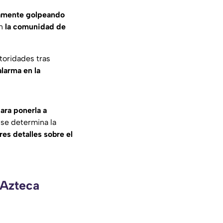
tamente golpeando
en
la comunidad de
utoridades tras
alarma en la
para ponerla a
y se determina la
es detalles sobre el
 Azteca