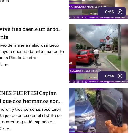
 p. m.
0:25
ive tras caerle un árbol
enta
vió de manera milagrosa luego
 cayera encima durante una fuerte
a en Río de Janeiro
 a. m.
0:24
ENES FUERTES! Captan
l que dos hermanos son
 un oso
eron y tres personas resultaron
taque de un oso en el distrito de
el momento quedó captado en
7 a. m.