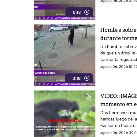
agosto 06, 2026 01:03
0:13
Hombre sobrev
durante torm
Un hombre sobrevi
de que un árbol le
tormenta registrad
agosto 06, 2026 10:27
0:18
VIDEO: ¡IMÁG
momento en e
devorados por
Dos hermanos muri
heridas luego del a
Kanker en India; 
video
agosto 06, 2026 09:0