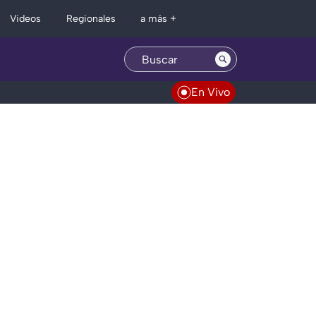
Regionales
Videos
a más +
En Vivo