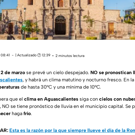
 08:41
| Actualizado 🕑 12:39
2 minutos lectura
y
2 de marzo
se prevé un cielo despejado.
NO se pronostican l
scalientes
, y habrá un clima matutino y nocturno fresco. En la
eraturas
de hasta 30°C y una mínima de 10°C.
pera que el
clima en
Aguascalientes
siga con
cielos con nubes
 NO se tiene pronóstico de lluvia en el municipio capital. Se 
hecer
haga
frío
.
SAR:
Esta es la razón por la que siempre llueve el día de la Ro