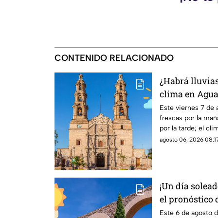
CONTENIDO RELACIONADO
¿Habrá lluvias
clima en Agua
de agosto
Este viernes 7 de
frescas por la mañ
por la tarde; el c
pronóstico de lluvi
agosto 06, 2026 08:17
¡Un día soleado
el pronóstico 
HOY jueves 6 
Este 6 de agosto 