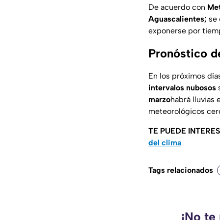
De acuerdo con
Me
Aguascalientes;
se 
exponerse por tiemp
Pronóstico d
En los próximos día
intervalos nubosos
s
marzo
habrá lluvias
meteorológicos cerc
TE PUEDE INTERE
del clima
Tags relacionados
¡No te