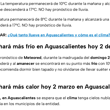
La temperatura permanecerá de 10°C durante la mañana y al
he descenderá a 17°C. NO hay pronóstico de lluvia.
ratura permanecerá de 8°C durante la mañana y alcanzará un
derá a 17°C. NO hay pronóstico de lluvia.
SAR:
¿Qué tanto llueve en Aguascalientes y cómo es el clima
hará más frío en Aguascalientes hoy 2 
pronóstico de
Meteored
, durante la madrugada del
domingo 2
derá y al
amanecer
se encontrará en su punto más
frío
con 10
ecomienda dormir bien tapado y no olvidarse de llevar suéter 
hará más calor hoy 2 marzo en Aguascal
, en Aguascalientes
se espera que el
clima
tenga cielos nubl
ia en los municipios de la entidad.