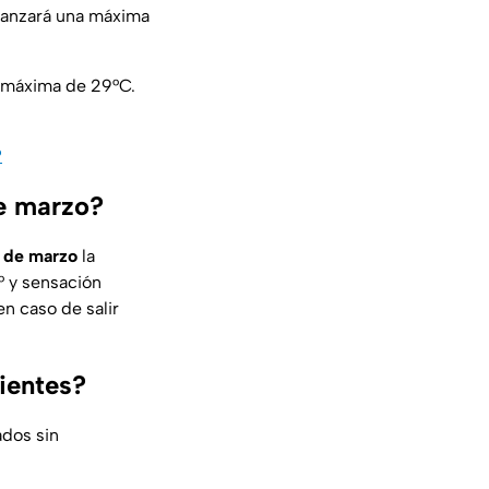
canzará una máxima
a máxima de 29°C.
?
de marzo?
 de marzo
la
° y sensación
en caso de salir
ientes?
ados sin