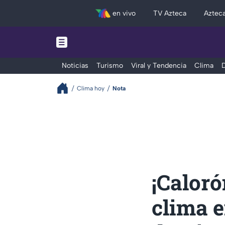
en vivo
TV Azteca
Aztec
Noticias
Turismo
Viral y Tendencia
Clima
D
Clima hoy
Nota
¡Caloró
clima 