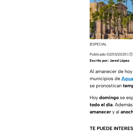
|ESPECIAL
Publicado 02/03/2025 | 🕑
Escrito por:
Jared López
Al amanecer de ho
municipios de
Agua
se pronostican
temp
Hoy
domingo
se es
todo el día
. Además,
amanecer
y al
anoc
TE PUEDE INTERE