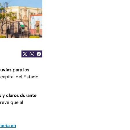
luvias
para los
 capital del Estado
 y claros durante
prevé que al
mería en