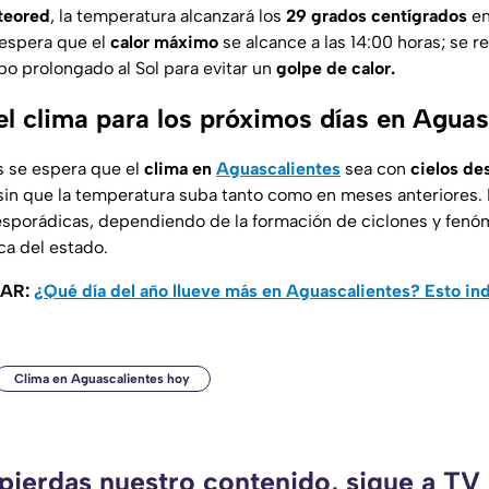
teored
, la temperatura alcanzará los
29 grados centígrados
en
espera que el
calor máximo
se alcance a las 14:00 horas; se 
o prolongado al Sol para evitar un
golpe de calor.
el clima para los próximos días en Aguas
s se espera que el
clima en
Aguascalientes
sea con
cielos de
in que la temperatura suba tanto como en meses anteriores.
 esporádicas, dependiendo de la formación de ciclones y fen
a del estado.
SAR:
¿Qué día del año llueve más en Aguascalientes? Esto ind
Clima en Aguascalientes hoy
 pierdas nuestro contenido, sigue a TV