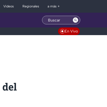
Regionales
Videos
a más +
En Vivo
 del