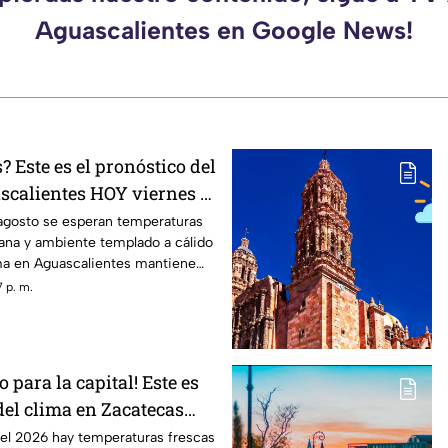
Aguascalientes en Google News!
? Este es el pronóstico del
scalientes HOY viernes 7
 agosto se esperan temperaturas
ana y ambiente templado a cálido
lima en Aguascalientes mantiene
as
 p. m.
 para la capital! Este es
del clima en Zacatecas
de agosto
del 2026 hay temperaturas frescas