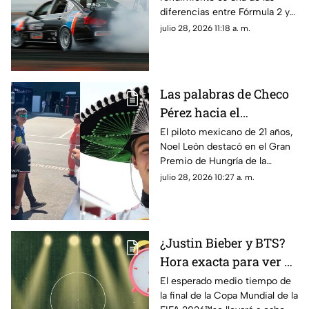
debes saber sobre el
diferencias entre Fórmula 2 y
Gran Premio de
la F1; aquí te contamos más
julio 28, 2026 11:18 a. m.
Hungría 2026
sobre las categorías del
automovilismo
Las palabras de Checo
Pérez hacia el
mexicano Noel León
El piloto mexicano de 21 años,
Noel León destacó en el Gran
tras el triunfo en el
Premio de Hungría de la
Gran Premio de
Fórmula 2 y Checo Pérez le
julio 28, 2026 10:27 a. m.
Hungría
dedicó unas palabras tras el
triunfo
¿Justin Bieber y BTS?
Hora exacta para ver el
medio tiempo en la
El esperado medio tiempo de
la final de la Copa Mundial de la
final de la Copa