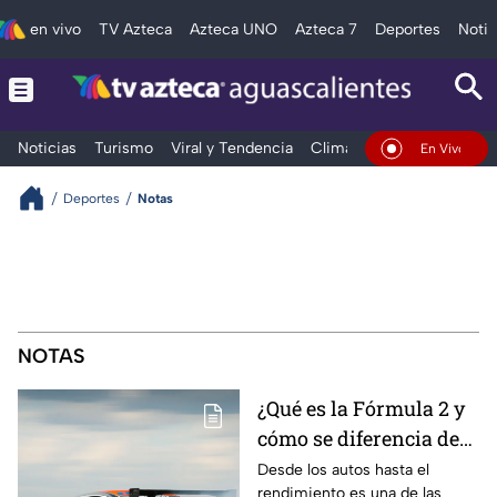
en vivo
TV Azteca
Azteca UNO
Azteca 7
Deportes
Notic
Noticias
Turismo
Viral y Tendencia
Clima
Deportes
Espec
En Vivo
Deportes
Notas
NOTAS
¿Qué es la Fórmula 2 y
cómo se diferencia de
la F1? Esto es lo que
Desde los autos hasta el
rendimiento es una de las