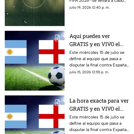
FIFA 2026™️se llevará a cabo
Mundial de la FIFA
hoy 19 de julio; aquí te
julio 19, 2026 12:40 p. m.
2026™️ en México
decimos a qué hora ver la
presentación musical
Aquí puedes ver
GRATIS y en VIVO el
partido de Argentina vs
Este miércoles 15 de julio se
define al equipo que pasa a
Inglaterra de la Copa
disputar la final contra España
Mundial de la FIFA
en la Copa Mundial de la FIFA
julio 15, 2026 12:55 p. m.
2026™ este 15 de julio
2026™; te contamos a qué
hora es el partido
La hora exacta para ver
GRATIS y en VIVO el
partido de Argentina vs
Este miércoles 15 de julio se
define al equipo que pasa a
Inglaterra de la Copa
disputar la final contra España
Mundial de la FIFA