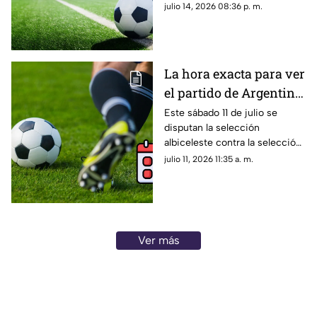
en la Copa Mundial de la FIFA
julio 14, 2026 08:36 p. m.
2026™ este 15 de julio
2026™; te contamos a qué
hora es el partido
La hora exacta para ver
el partido de Argentina
vs. Suiza hoy 11 de julio
Este sábado 11 de julio se
disputan la selección
de la Copa Mundial de
albiceleste contra la selección
la FIFA 2026™
suiza para conseguir su pase a
julio 11, 2026 11:35 a. m.
la semifinal en la Copa Mundial
de la FIFA 2026™; te contamos
a qué hora es el partido
Ver más