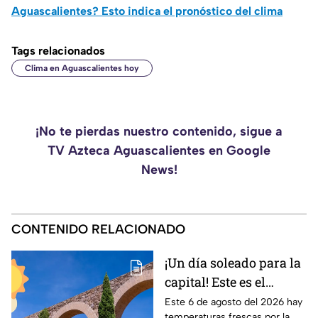
Aguascalientes? Esto indica el pronóstico del clima
Tags relacionados
Clima en Aguascalientes hoy
¡No te pierdas nuestro contenido, sigue a
TV Azteca Aguascalientes en Google
News!
CONTENIDO RELACIONADO
¡Un día soleado para la
capital! Este es el
pronóstico del clima en
Este 6 de agosto del 2026 hay
temperaturas frescas por la