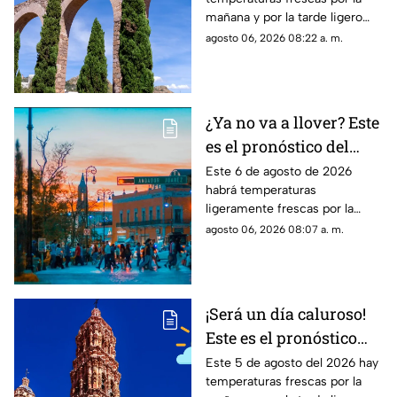
Zacatecas HOY jueves 6
mañana y por la tarde ligero
de agosto
calor; el clima de hoy en
agosto 06, 2026 08:22 a. m.
Zacatecas NO tiene pronóstico
de lluvias
¿Ya no va a llover? Este
es el pronóstico del
clima en
Este 6 de agosto de 2026
habrá temperaturas
Aguascalientes hoy 6
ligeramente frescas por la
de agosto
mañana y calor en el día; el
agosto 06, 2026 08:07 a. m.
clima de hoy en
Aguascalientes SÍ tiene
pronóstico de lluvia
¡Será un día caluroso!
Este es el pronóstico
del clima en Zacatecas
Este 5 de agosto del 2026 hay
temperaturas frescas por la
HOY miércoles 5 de