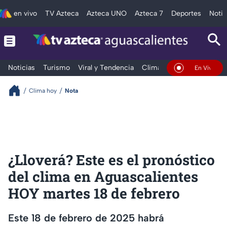
en vivo
TV Azteca
Azteca UNO
Azteca 7
Deportes
Notic
Noticias
Turismo
Viral y Tendencia
Clima
Deportes
Espec
En Vivo
Clima hoy
Nota
¿Lloverá? Este es el pronóstico
del clima en Aguascalientes
HOY martes 18 de febrero
Este 18 de febrero de 2025 habrá