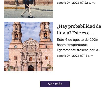
calor; el clima de hoy en
agosto 04, 2026 07:22 a. m.
Zacatecas SÍ tiene pronóstico
de lluvias
¿Hay probabilidad de
lluvia? Este es el
pronóstico del clima en
Este 4 de agosto de 2026
habrá temperaturas
Aguascalientes hoy 4
ligeramente frescas por la
de agosto
mañana y calor en el día; el
agosto 04, 2026 07:16 a. m.
clima de hoy en
Aguascalientes SÍ tiene
pronóstico de lluvia
Ver más