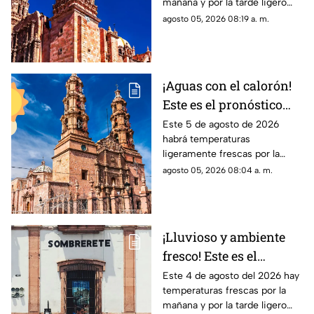
mañana y por la tarde ligero
agosto
calor; el clima de hoy en
agosto 05, 2026 08:19 a. m.
Zacatecas NO tiene pronóstico
de lluvias
¡Aguas con el calorón!
Este es el pronóstico
del clima en
Este 5 de agosto de 2026
habrá temperaturas
Aguascalientes hoy 4
ligeramente frescas por la
de agosto
mañana y calor en el día; el
agosto 05, 2026 08:04 a. m.
clima de hoy en
Aguascalientes NO tiene
pronóstico de lluvia
¡Lluvioso y ambiente
fresco! Este es el
pronóstico del clima en
Este 4 de agosto del 2026 hay
temperaturas frescas por la
Zacatecas HOY martes
mañana y por la tarde ligero
4 de agosto