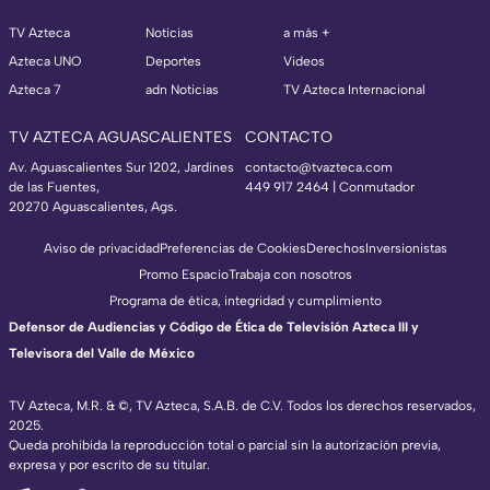
TV Azteca
Noticias
a más +
Azteca UNO
Deportes
Videos
Azteca 7
adn Noticias
TV Azteca Internacional
TV AZTECA AGUASCALIENTES
CONTACTO
Av. Aguascalientes Sur 1202, Jardines
contacto@tvazteca.com
de las Fuentes,
449 917 2464 | Conmutador
20270 Aguascalientes, Ags.
Aviso de privacidad
Preferencias de Cookies
Derechos
Inversionistas
Promo Espacio
Trabaja con nosotros
Programa de ética, integridad y cumplimiento
Defensor de Audiencias y Código de Ética de Televisión Azteca III y
Televisora del Valle de México
TV Azteca, M.R. & ©, TV Azteca, S.A.B. de C.V. Todos los derechos reservados,
2025.
Queda prohibida la reproducción total o parcial sin la autorización previa,
expresa y por escrito de su titular.