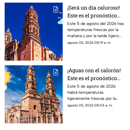
¡Será un día caluroso!
Este es el pronóstico
del clima en Zacatecas
Este 5 de agosto del 2026 hay
temperaturas frescas por la
HOY miércoles 5 de
mañana y por la tarde ligero
agosto
calor; el clima de hoy en
agosto 05, 2026 08:19 a. m.
Zacatecas NO tiene pronóstico
de lluvias
¡Aguas con el calorón!
Este es el pronóstico
del clima en
Este 5 de agosto de 2026
habrá temperaturas
Aguascalientes hoy 4
ligeramente frescas por la
de agosto
mañana y calor en el día; el
agosto 05, 2026 08:04 a. m.
clima de hoy en
Aguascalientes NO tiene
pronóstico de lluvia