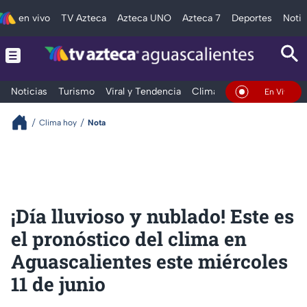
en vivo
TV Azteca
Azteca UNO
Azteca 7
Deportes
Notic
Noticias
Turismo
Viral y Tendencia
Clima
Deportes
Espec
En Vivo
Clima hoy
Nota
¡Día lluvioso y nublado! Este es
el pronóstico del clima en
Aguascalientes este miércoles
11 de junio