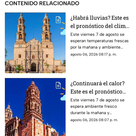
CONTENIDO RELACIONADO
¿Habrá lluvias? Este es
el pronóstico del clima
en Aguascalientes HOY
Este viernes 7 de agosto se
esperan temperaturas frescas
viernes 7 de agosto
por la mañana y ambiente
templado a cálido por la tarde;
agosto 06, 2026 08:17 p. m.
el clima en Aguascalientes
mantiene pronóstico de lluvias
¿Continuará el calor?
Este es el pronóstico
del clima en Zacatecas
Este viernes 7 de agosto se
espera ambiente fresco
HOY viernes 7 de
durante la mañana y
agosto
temperaturas cálidas por la
agosto 06, 2026 08:07 p. m.
tarde; el clima en Zacatecas
hoy no prevé lluvias en la