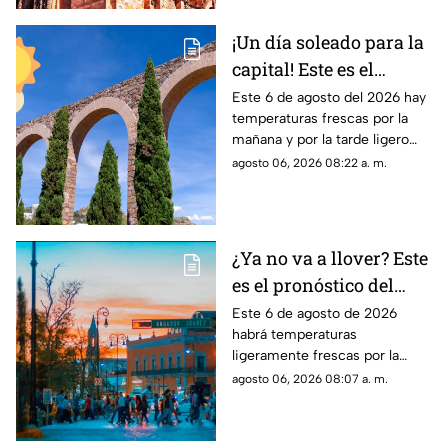
capital
¡Un día soleado para la
capital! Este es el
pronóstico del clima en
Este 6 de agosto del 2026 hay
temperaturas frescas por la
Zacatecas HOY jueves 6
mañana y por la tarde ligero
de agosto
calor; el clima de hoy en
agosto 06, 2026 08:22 a. m.
Zacatecas NO tiene pronóstico
de lluvias
¿Ya no va a llover? Este
es el pronóstico del
clima en
Este 6 de agosto de 2026
habrá temperaturas
Aguascalientes hoy 6
ligeramente frescas por la
de agosto
mañana y calor en el día; el
agosto 06, 2026 08:07 a. m.
clima de hoy en
Aguascalientes SÍ tiene
pronóstico de lluvia