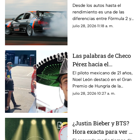
la F1? Esto es lo que
Desde los autos hasta el
rendimiento es una de las
debes saber sobre el
diferencias entre Fórmula 2 y
Gran Premio de
la F1; aquí te contamos más
julio 28, 2026 11:18 a. m.
Hungría 2026
sobre las categorías del
automovilismo
Las palabras de Checo
Pérez hacia el
mexicano Noel León
El piloto mexicano de 21 años,
Noel León destacó en el Gran
tras el triunfo en el
Premio de Hungría de la
Gran Premio de
Fórmula 2 y Checo Pérez le
julio 28, 2026 10:27 a. m.
Hungría
dedicó unas palabras tras el
triunfo
¿Justin Bieber y BTS?
Hora exacta para ver el