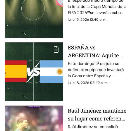
medio tiempo en la
El esperado medio tiempo de
la final de la Copa Mundial de la
final de la Copa
FIFA 2026™️se llevará a cabo
Mundial de la FIFA
hoy 19 de julio; aquí te
julio 19, 2026 12:40 p. m.
2026™️ en México
decimos a qué hora ver la
presentación musical
ESPAÑA vs
ARGENTINA: Aquí te
decimos donde ver en
Este domingo 19 de julio se
define al equipo que levantará
vivo y gratis la FINAL
la Copa entre España y
de la Copa Mundial de
Argentina. Conoce dónde ver
julio 18, 2026 05:49 p. m.
la FIFA 2026™ este
GRATIS y EN VIVO el partido
domingo 19 de julio
por TV Azteca. Aquí te
contamos todos los detalles.
Raúl Jiménez mantiene
su lugar como referente
del futbol mexicano
Raúl Jiménez se consolidó