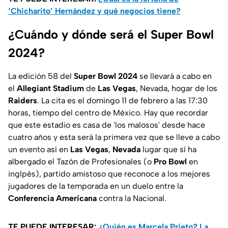
‘Chicharito’ Hernández y qué negocios tiene?
¿Cuándo y dónde será el Super Bowl
2024?
La edición 58 del
Super Bowl 2024
se llevará a cabo en
el
Allegiant Stadium
de
Las Vegas
, Nevada, hogar de los
Raiders
. La cita es el domingo 11 de febrero a las 17:30
horas, tiempo del centro de México. Hay que recordar
que este estadio es casa de 'los malosos' desde hace
cuatro años y esta será la primera vez que se lleve a cabo
un evento así en
Las Vegas
,
Nevada
lugar que sí ha
albergado el Tazón de Profesionales (o
Pro Bowl
en
inglpés), partido amistoso que reconoce a los mejores
jugadores de la temporada en un duelo entre la
Conferencia Americana
contra la Nacional.
TE PUEDE INTERESAR:
¿Quién es Marcela Prieto? La