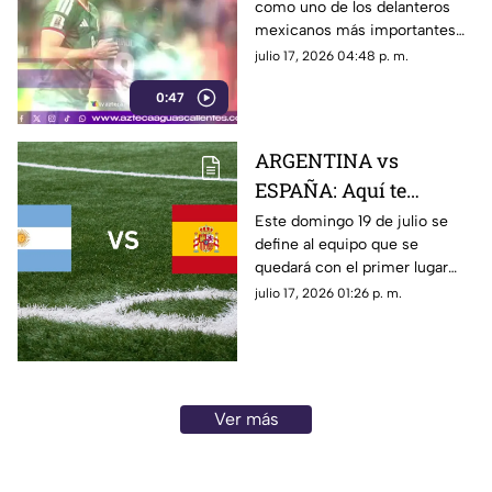
como uno de los delanteros
mexicanos más importantes
tras destacar en Europa,
julio 17, 2026 04:48 p. m.
superar una grave lesión y
0:47
mantenerse como figura de la
Selección Mexicana
ARGENTINA vs
ESPAÑA: Aquí te
decimos donde ver en
Este domingo 19 de julio se
define al equipo que se
vivo y gratis la final de
quedará con el primer lugar
la Copa Mundial de la
entre Argentina y España.
julio 17, 2026 01:26 p. m.
FIFA 2026™ este
Conoce dónde ver GRATIS y
domingo 19 de julio
EN VIVO el partido por TV
Azteca. Aquí te contamos
todos los detalles.
Ver más