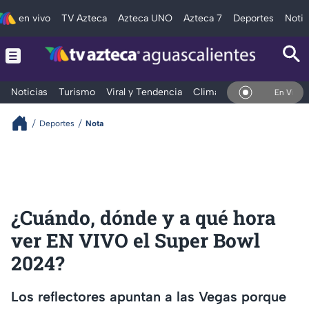
en vivo
TV Azteca
Azteca UNO
Azteca 7
Deportes
Notic
Noticias
Turismo
Viral y Tendencia
Clima
Deportes
Espec
En Vivo
Deportes
Nota
¿Cuándo, dónde y a qué hora
ver EN VIVO el Super Bowl
2024?
Los reflectores apuntan a las Vegas porque