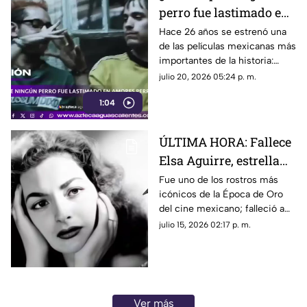
perro fue lastimado en
la película Amores
Hace 26 años se estrenó una
de las películas mexicanas más
Perros?
importantes de la historia:
Amores Perros
julio 20, 2026 05:24 p. m.
1:04
ÚLTIMA HORA: Fallece
Elsa Aguirre, estrella
del Cine de Oro
Fue uno de los rostros más
icónicos de la Época de Oro
mexicano; esto
del cine mexicano; falleció a
sabemos
los 95 años
julio 15, 2026 02:17 p. m.
Ver más