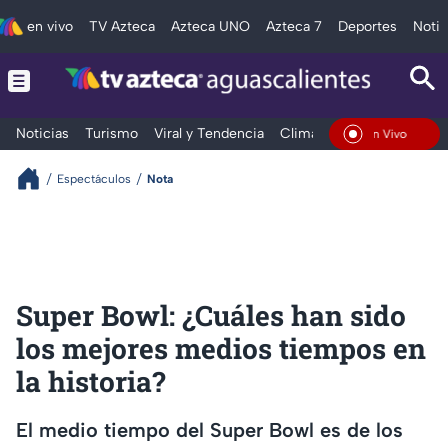
en vivo
TV Azteca
Azteca UNO
Azteca 7
Deportes
Notic
Noticias
Turismo
Viral y Tendencia
Clima
Deportes
Espec
En Vivo
Espectáculos
Nota
Super Bowl: ¿Cuáles han sido
los mejores medios tiempos en
la historia?
El medio tiempo del Super Bowl es de los