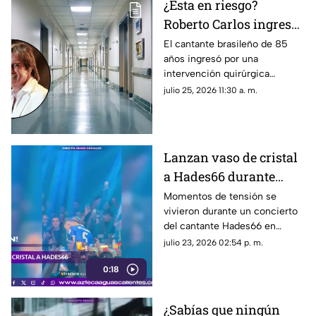
¿Esta en riesgo?
Roberto Carlos ingresa
a un hospital; esto
El cantante brasileño de 85
años ingresó por una
sabemos sobre su
intervención quirúrgica
estado de salud
programada; te contamos los
julio 25, 2026 11:30 a. m.
detalles
Lanzan vaso de cristal
a Hades66 durante
concierto; terminó con
Momentos de tensión se
vivieron durante un concierto
heridas en el rostro
del cantante Hades66 en
Mallorca, España, luego de que
julio 23, 2026 02:54 p. m.
un espectador le arrojara un
0:18
vaso de cristal que impactó
directamente en su rostro
¿Sabías que ningún