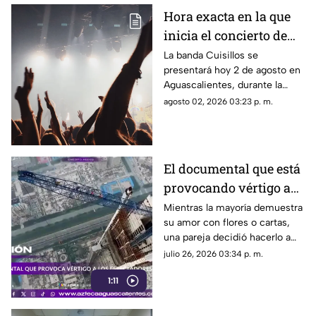
Hora exacta en la que
inicia el concierto de
Cuisillos en
La banda Cuisillos se
presentará hoy 2 de agosto en
Aguascalientes hoy 2
Aguascalientes, durante la
de agosto
feria en Jesús María; te
agosto 02, 2026 03:23 p. m.
contamos a qué hora inicia el
concierto
El documental que está
provocando vértigo a
los espectadores
Mientras la mayoría demuestra
su amor con flores o cartas,
una pareja decidió hacerlo a
cientos de metros de altura,
julio 26, 2026 03:34 p. m.
sin arnés y desafiando a la
1:11
muerte