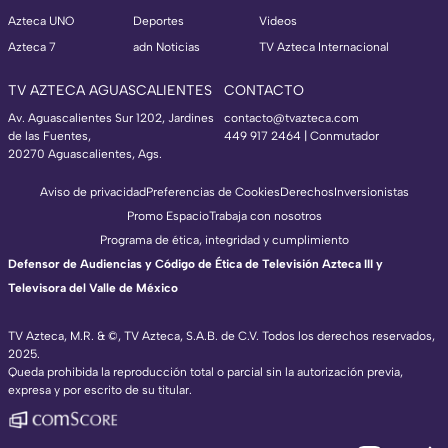
Azteca UNO
Deportes
Videos
Azteca 7
adn Noticias
TV Azteca Internacional
TV AZTECA AGUASCALIENTES
CONTACTO
Av. Aguascalientes Sur 1202, Jardines
contacto@tvazteca.com
de las Fuentes,
449 917 2464 | Conmutador
20270 Aguascalientes, Ags.
Aviso de privacidad
Preferencias de Cookies
Derechos
Inversionistas
Promo Espacio
Trabaja con nosotros
Programa de ética, integridad y cumplimiento
Defensor de Audiencias y Código de Ética de Televisión Azteca III y
Televisora del Valle de México
TV Azteca, M.R. & ©, TV Azteca, S.A.B. de C.V. Todos los derechos reservados,
2025.
Queda prohibida la reproducción total o parcial sin la autorización previa,
expresa y por escrito de su titular.