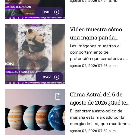
agosto 05, 2026 07:54 p. m.
emocionales y psicológicos
0:40
Video muestra cómo
una mamá panda
protege a su cría
Las imágenes muestran el
comportamiento de
protección que caracteriza a
las pandas gigantes durante los
agosto 05, 2026 07:53 p. m.
primeros meses de vida de
0:42
sus crías
Clima Astral del 6 de
agosto de 2026 ¿Qué te
depara la energía del
El panorama astrológico de
mañana está marcado por la
día?
energía de Leo, que mantiene
el enfoque en la creatividad, la
agosto 05, 2026 07:52 p. m.