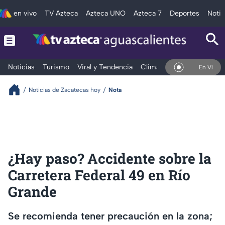
en vivo
TV Azteca
Azteca UNO
Azteca 7
Deportes
Notic
Noticias
Turismo
Viral y Tendencia
Clima
Deportes
Espec
En Vivo
Noticias de Zacatecas hoy
Nota
¿Hay paso? Accidente sobre la
Carretera Federal 49 en Río
Grande
Se recomienda tener precaución en la zona;