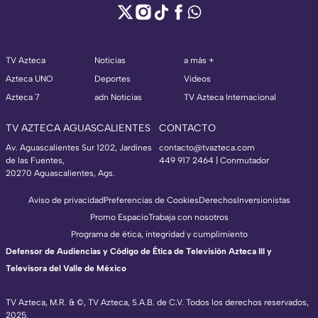
TV Azteca
Noticias
a más +
Azteca UNO
Deportes
Videos
Azteca 7
adn Noticias
TV Azteca Internacional
TV AZTECA AGUASCALIENTES
CONTACTO
Av. Aguascalientes Sur 1202, Jardines
contacto@tvazteca.com
de las Fuentes,
449 917 2464 | Conmutador
20270 Aguascalientes, Ags.
Aviso de privacidad
Preferencias de Cookies
Derechos
Inversionistas
Promo Espacio
Trabaja con nosotros
Programa de ética, integridad y cumplimiento
Defensor de Audiencias y Código de Ética de Televisión Azteca III y
Televisora del Valle de México
TV Azteca, M.R. & ©, TV Azteca, S.A.B. de C.V. Todos los derechos reservados,
2025.