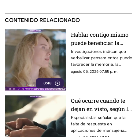
CONTENIDO RELACIONADO
Hablar contigo mismo
puede beneficiar la
concentración y la
Investigaciones indican que
verbalizar pensamientos puede
memoria
favorecer la memoria, la
planificación y el manejo de
agosto 05, 2026 07:55 p. m.
situaciones estresantes
0:48
Qué ocurre cuando te
dejan en visto, según la
psicología
Especialistas señalan que la
falta de respuesta en
aplicaciones de mensajería
puede tener efectos