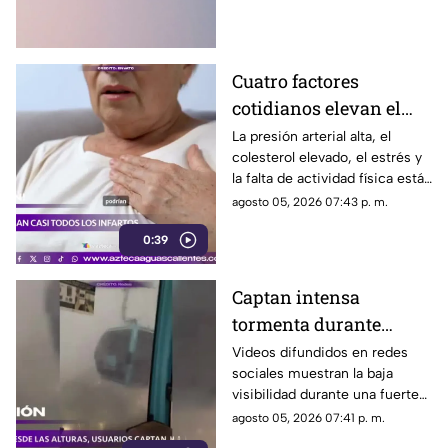
identidad y la expresión
personal
Cuatro factores
cotidianos elevan el
riesgo de infarto
La presión arterial alta, el
colesterol elevado, el estrés y
la falta de actividad física están
entre los principales factores
agosto 05, 2026 07:43 p. m.
asociados al infarto
0:39
Captan intensa
tormenta durante
recorrido del Cablebús
Videos difundidos en redes
sociales muestran la baja
en CDMX
visibilidad durante una fuerte
lluvia registrada en la Ciudad
agosto 05, 2026 07:41 p. m.
de México