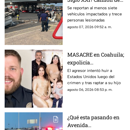
carga se queda sin
Se reportan al menos siete
vehículos impactados y trece
frenos y provoca
personas lesionadas
choque múltiple; NO
agosto 07, 2026 09:52 a. m.
hay paso
MASACRE en Coahuila;
expolicía
estadounidense atacó a
El agresor intentó huir a
Estados Unidos luego del
la familia de su
crimen y tras raptar a su hijo
expareja mexicana
agosto 06, 2026 08:53 p. m.
luego de que le
prohibieran acercarse
a su hijo por violencia
familiar
¿Qué esta pasando en
Avenida