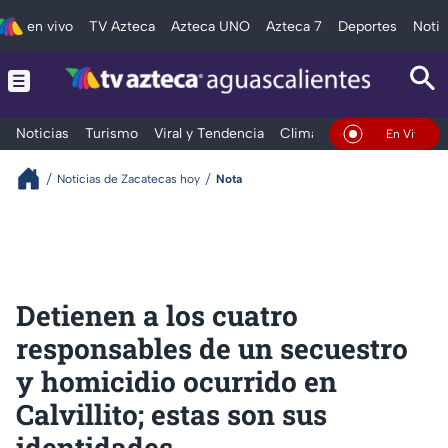
en vivo
TV Azteca
Azteca UNO
Azteca 7
Deportes
Notic
Noticias
Turismo
Viral y Tendencia
Clima
Deportes
Espec
En Vivo
Noticias de Zacatecas hoy
Nota
Detienen a los cuatro
responsables de un secuestro
y homicidio ocurrido en
Calvillito; estas son sus
identidades