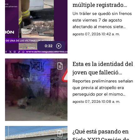
múltiple registrado
sobre Siglo XXI y
Un tráiler se quedó sin frenos
este viernes 7 de agosto
Carretera federal 70
afectando al menos siete
Poniente HOY 7 de
vehículos y dejando 13
agosto 07, 2026 10:42 a. m.
agosto
personas lesionadas
0:32
Esta es la identidad del
joven que falleció
atropellado en Jesús
Reportes preliminares señalan
que previa al atropello era
María la noche del 6 de
perseguido por el mismo
agosto
conductor
agosto 07, 2026 10:08 a. m.
¿Qué está pasando en
Siglo XXI? Camión de