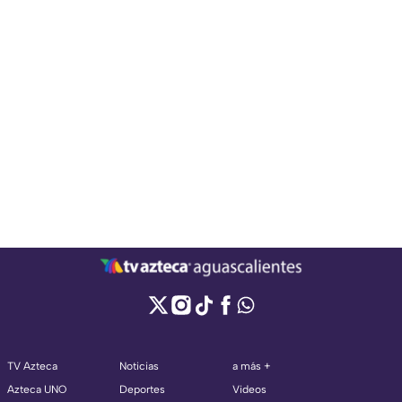
TV Azteca
Noticias
a más +
Azteca UNO
Deportes
Videos