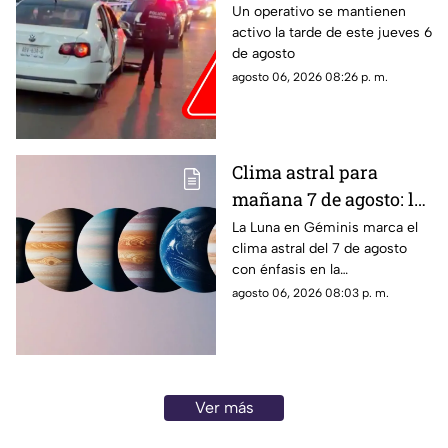
Aguascalientes?
Un operativo se mantienen
activo la tarde de este jueves 6
Reportan persecución y
de agosto
accidente vehicular
agosto 06, 2026 08:26 p. m.
Clima astral para
mañana 7 de agosto: la
Luna cambia a Géminis
La Luna en Géminis marca el
clima astral del 7 de agosto
y favorece la
con énfasis en la
comunicación
comunicación, las ideas y los
agosto 06, 2026 08:03 p. m.
cambios. Conoce los tránsitos
y tu horóscopo
Ver más