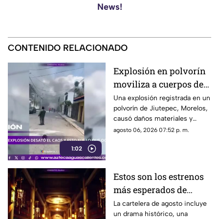
News!
CONTENIDO RELACIONADO
Explosión en polvorín
moviliza a cuerpos de
emergencia
Una explosión registrada en un
polvorín de Jiutepec, Morelos,
causó daños materiales y
generó un operativo de
agosto 06, 2026 07:52 p. m.
atención por parte de
1:02
autoridades
Estos son los estrenos
más esperados de
agosto
La cartelera de agosto incluye
un drama histórico, una