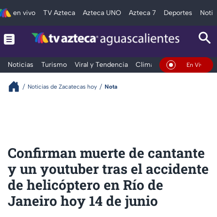
en vivo
TV Azteca
Azteca UNO
Azteca 7
Deportes
Notic
Noticias
Turismo
Viral y Tendencia
Clima
Deportes
Espec
En Vivo
Noticias de Zacatecas hoy
Nota
Confirman muerte de cantante
y un youtuber tras el accidente
de helicóptero en Río de
Janeiro hoy 14 de junio