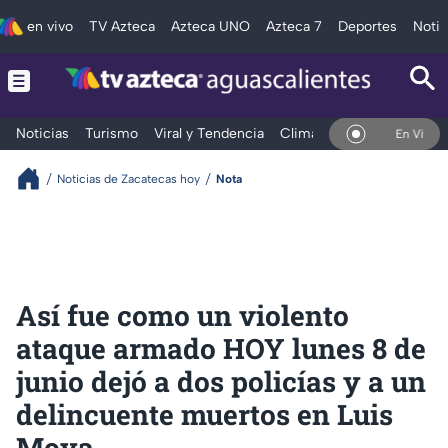
en vivo
TV Azteca
Azteca UNO
Azteca 7
Deportes
Notic
Noticias
Turismo
Viral y Tendencia
Clima
Deportes
Espec
En Vivo
Noticias de Zacatecas hoy
Nota
Así fue como un violento
ataque armado HOY lunes 8 de
junio dejó a dos policías y a un
delincuente muertos en Luis
Moya