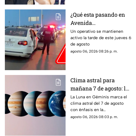
a su hijo por violencia
familiar
¿Qué esta pasando en
Avenida
Aguascalientes?
Un operativo se mantienen
activo la tarde de este jueves 6
Reportan persecución y
de agosto
accidente vehicular
agosto 06, 2026 08:26 p. m.
Clima astral para
mañana 7 de agosto: la
Luna cambia a Géminis
La Luna en Géminis marca el
clima astral del 7 de agosto
y favorece la
con énfasis en la
comunicación
comunicación, las ideas y los
agosto 06, 2026 08:03 p. m.
cambios. Conoce los tránsitos
y tu horóscopo