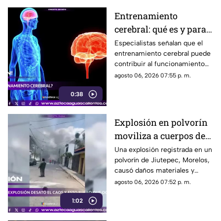
Entrenamiento
cerebral: qué es y para
qué sirve
Especialistas señalan que el
entrenamiento cerebral puede
contribuir al funcionamiento
cognitivo cuando se combina
agosto 06, 2026 07:55 p. m.
con hábitos saludables
0:38
Explosión en polvorín
moviliza a cuerpos de
emergencia
Una explosión registrada en un
polvorín de Jiutepec, Morelos,
causó daños materiales y
generó un operativo de
agosto 06, 2026 07:52 p. m.
atención por parte de
1:02
autoridades