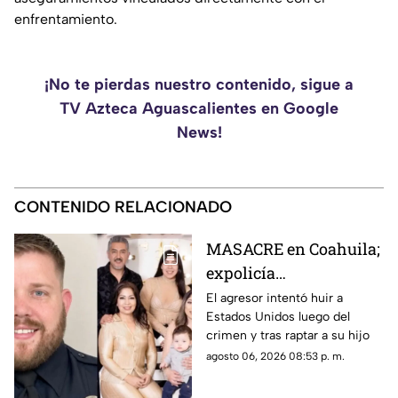
enfrentamiento.
¡No te pierdas nuestro contenido, sigue a
TV Azteca Aguascalientes en Google
News!
CONTENIDO RELACIONADO
MASACRE en Coahuila;
expolicía
estadounidense atacó a
El agresor intentó huir a
Estados Unidos luego del
la familia de su
crimen y tras raptar a su hijo
expareja mexicana
agosto 06, 2026 08:53 p. m.
luego de que le
prohibieran acercarse