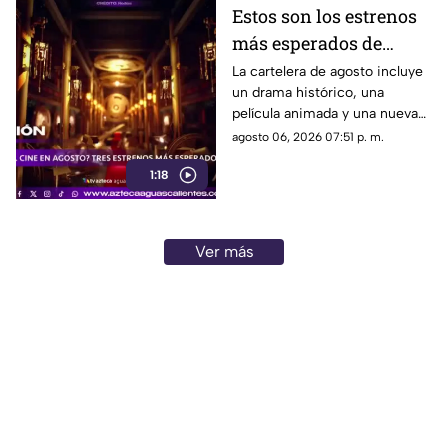
Estos son los estrenos
más esperados de
agosto
La cartelera de agosto incluye
un drama histórico, una
película animada y una nueva
entrega de terror para distintos
agosto 06, 2026 07:51 p. m.
públicos.
1:18
Ver más