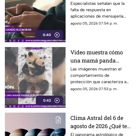
psicología
Especialistas señalan que la
falta de respuesta en
aplicaciones de mensajería
puede tener efectos
agosto 05, 2026 07:54 p. m.
emocionales y psicológicos
0:40
Video muestra cómo
una mamá panda
protege a su cría
Las imágenes muestran el
comportamiento de
protección que caracteriza a
las pandas gigantes durante los
agosto 05, 2026 07:53 p. m.
primeros meses de vida de
0:42
sus crías
Clima Astral del 6 de
agosto de 2026 ¿Qué te
depara la energía del
El panorama astrológico de