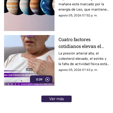
mañana está marcado por la
día?
energía de Leo, que mantiene
el enfoque en la creatividad, la
agosto 05, 2026 07:52 p. m.
identidad y la expresión
personal
Cuatro factores
cotidianos elevan el
riesgo de infarto
La presión arterial alta, el
colesterol elevado, el estrés y
la falta de actividad física están
entre los principales factores
agosto 05, 2026 07:43 p. m.
asociados al infarto
0:39
Ver más