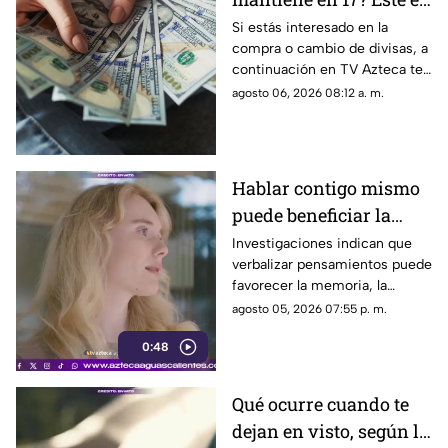
el precio del dólar en
Si estás interesado en la
compra o cambio de divisas, a
Aguascalientes hoy 6
continuación en TV Azteca te
de agosto de 2026
informamos cuál es el precio
agosto 06, 2026 08:12 a. m.
del dólar en Aguascalientes
hoy 6 de agosto
Hablar contigo mismo
puede beneficiar la
concentración y la
Investigaciones indican que
verbalizar pensamientos puede
memoria
favorecer la memoria, la
planificación y el manejo de
agosto 05, 2026 07:55 p. m.
situaciones estresantes
0:48
Qué ocurre cuando te
dejan en visto, según la