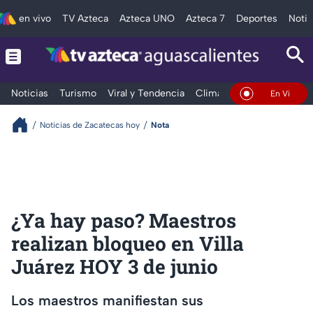
en vivo
TV Azteca
Azteca UNO
Azteca 7
Deportes
Notic
Noticias
Turismo
Viral y Tendencia
Clima
Deportes
Espec
En Vivo
Noticias de Zacatecas hoy
Nota
¿Ya hay paso? Maestros
realizan bloqueo en Villa
Juárez HOY 3 de junio
Los maestros manifiestan sus