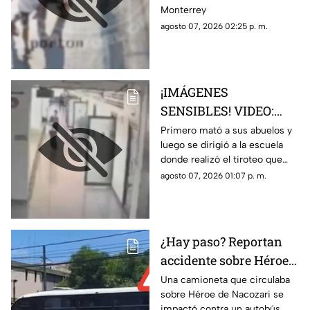
Monterrey
tráiler luego de ser
agosto 07, 2026 02:25 p. m.
empujado sin motivo
por un sujeto en la
banqueta
¡IMÁGENES
SENSIBLES! VIDEO:
Momento exacto en que
Primero mató a sus abuelos y
luego se dirigió a la escuela
un adolescente de 14
donde realizó el tiroteo que
años realiza un tiroteo
dejó cinco maestros sin vida y
agosto 07, 2026 01:07 p. m.
masivo en su escuela;
más de 30 lesionados
ocho personas muertas
¿Hay paso? Reportan
accidente sobre Héroe
de Nacozari y Vasco de
Una camioneta que circulaba
sobre Héroe de Nacozari se
Gama
impactó contra un autobús