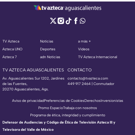
TV Azteca
Noticias
a más +
Azteca UNO
Deportes
Videos
Azteca 7
adn Noticias
TV Azteca Internacional
TV AZTECA AGUASCALIENTES
CONTACTO
Av. Aguascalientes Sur 1202, Jardines
contacto@tvazteca.com
de las Fuentes,
449 917 2464 | Conmutador
20270 Aguascalientes, Ags.
Aviso de privacidad
Preferencias de Cookies
Derechos
Inversionistas
Promo Espacio
Trabaja con nosotros
Programa de ética, integridad y cumplimiento
Defensor de Audiencias y Código de Ética de Televisión Azteca III y
Televisora del Valle de México