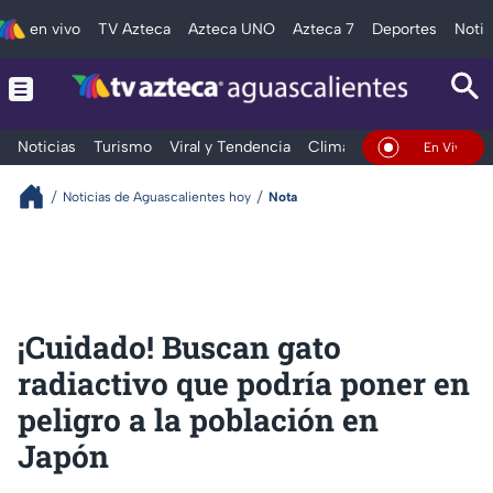
en vivo
TV Azteca
Azteca UNO
Azteca 7
Deportes
Notic
Noticias
Turismo
Viral y Tendencia
Clima
Deportes
Espec
En Vivo
Noticias de Aguascalientes hoy
Nota
¡Cuidado! Buscan gato
radiactivo que podría poner en
peligro a la población en
Japón