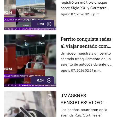
registró un múltiple choque
tráiler impacta varios
sobre Siglo XXI y Carretera
autos en
Federal 70 Oriente
agosto 07, 2026 02:31 p. m.
Aguascalientes
0:23
Perrito conquista redes
al viajar sentado como
un pasajero en un
Un video muestra a un perrito
sentado tranquilamente en un
autobús
asiento de autobús durante un
recorrido. Usuarios destacaron
agosto 07, 2026 02:29 p. m.
su comportamiento y la
0:24
escena se viralizó
¡IMÁGENES
SENSIBLES! VIDEO:
Adulto mayor muere
Los hechos ocurrieron en la
avenida Ruiz Cortines en
atropellado por un