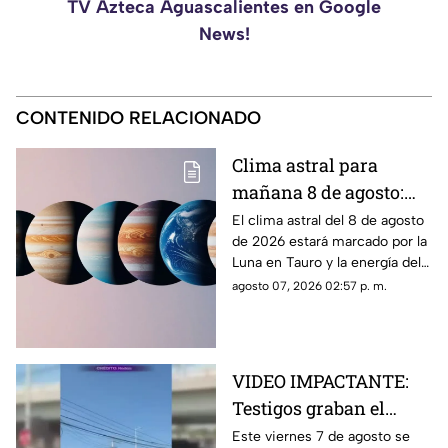
TV Azteca Aguascalientes en Google
News!
CONTENIDO RELACIONADO
Clima astral para
mañana 8 de agosto:
los principales
El clima astral del 8 de agosto
de 2026 estará marcado por la
movimientos
Luna en Tauro y la energía del
planetarios y el
Sol en Leo. Conoce los
agosto 07, 2026 02:57 p. m.
horóscopo de cada
principales tránsitos y el
signo
horóscopo de cada signo
VIDEO IMPACTANTE:
Testigos graban el
momento exacto en que
Este viernes 7 de agosto se