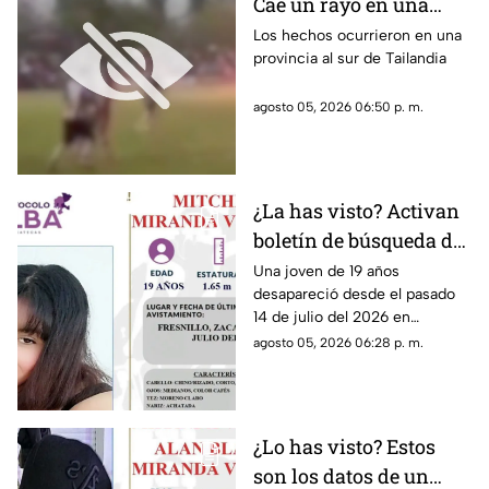
Cae un rayo en una
cancha donde se
Los hechos ocurrieron en una
provincia al sur de Tailandia
disputaba un partido
de fútbol; uno de los
agosto 05, 2026 06:50 p. m.
jugadores perdió la
vida (VIDEO)
¿La has visto? Activan
boletín de búsqueda de
joven de 19 años
Una joven de 19 años
desapareció desde el pasado
desaparecida en
14 de julio del 2026 en
Fresnillo Zacatecas
Fresnillo, Zacatecas; La Fiscalía
agosto 05, 2026 06:28 p. m.
General de Justicia del Estado
ha emitido un boletín de
búsqueda
¿Lo has visto? Estos
son los datos de un