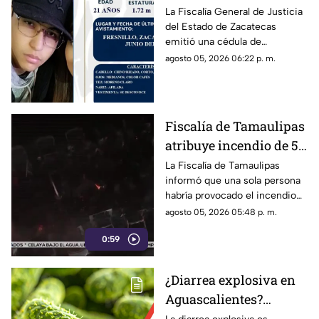
joven de 21 años
La Fiscalía General de Justicia
del Estado de Zacatecas
desaparecido en
emitió una cédula de
Fresnillo, Zacatecas
búsqueda para localizar a Alan
agosto 05, 2026 06:22 p. m.
Bladimir Miranda Vizcarra, de
21 años de edad
Fiscalía de Tamaulipas
atribuye incendio de 57
camiones a una sola
La Fiscalía de Tamaulipas
informó que una sola persona
persona
habría provocado el incendio
de 57 camiones. Hasta el
agosto 05, 2026 05:48 p. m.
momento no hay personas
0:59
detenidas
¿Diarrea explosiva en
Aguascalientes?
Confirman primer caso