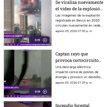
Se viraliza nuevamente
el video de la explosión
en el puerto de Beirut
Las imágenes de la explosión
registrada en Beirut en 2020
circulan nuevamente en redes
sociales con motivo de un
agosto 05, 2026 07:30 p. m.
nuevo aniversario
0:19
Captan rayo que
provoca cortocircuito
durante tormenta
Una descarga eléctrica
impactó cerca de postes de
eléctrica
energía y provocó un destello
durante una tormenta
agosto 05, 2026 07:29 p. m.
registrada en la Zona
0:19
Metropolitana
Incendio forestal