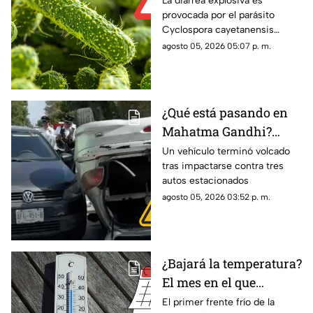
La diarrea explosiva es
provocada por el parásito
en hombre que venia
Cyclospora cayetanensis
de Jalisco
conocido como ciclosporiasis
agosto 05, 2026 05:07 p. m.
¿Qué está pasando en
Mahatma Gandhi?
Reportan aparatosa
Un vehículo terminó volcado
tras impactarse contra tres
volcadura vehicular
autos estacionados
agosto 05, 2026 03:52 p. m.
¿Bajará la temperatura?
El mes en el que
ingresa el primer frente
El primer frente frío de la