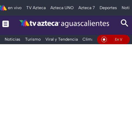
en vivo
TV Azteca
Azteca UNO
Azteca 7
Deportes
Notic
Noticias
Turismo
Viral y Tendencia
Clima
Deportes
Espec
En Vivo