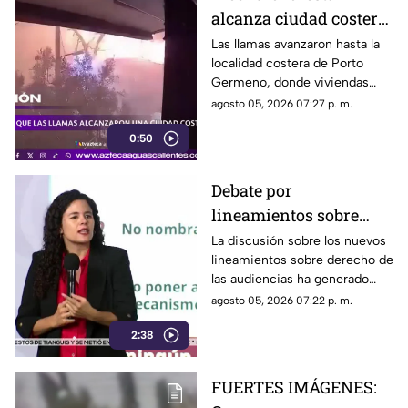
alcanza ciudad costera
de Grecia y obliga a
Las llamas avanzaron hasta la
localidad costera de Porto
evacuar a cientos
Germeno, donde viviendas
resultaron afectadas y cientos
agosto 05, 2026 07:27 p. m.
de personas fueron evacuadas
0:50
Debate por
lineamientos sobre
derecho de las
La discusión sobre los nuevos
lineamientos sobre derecho de
audiencias y libertad
las audiencias ha generado
de expresión
posturas encontradas por su
agosto 05, 2026 07:22 p. m.
posible impacto en la libertad
2:38
de expresión
FUERTES IMÁGENES: