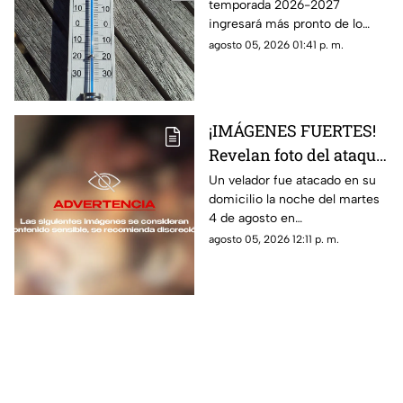
temporada 2026-2027
frío 2026-2027 en
ingresará más pronto de lo
Aguascalientes
esperado; te contamos cuándo
agosto 05, 2026 01:41 p. m.
llega y si influirá en la
temperatura en Aguascalientes
¡IMÁGENES FUERTES!
Revelan foto del ataque
al velador en
Un velador fue atacado en su
domicilio la noche del martes
Aguascalientes
4 de agosto en
Aguascalientes; aquí te
agosto 05, 2026 12:11 p. m.
contamos todo lo que se sabe
del caso