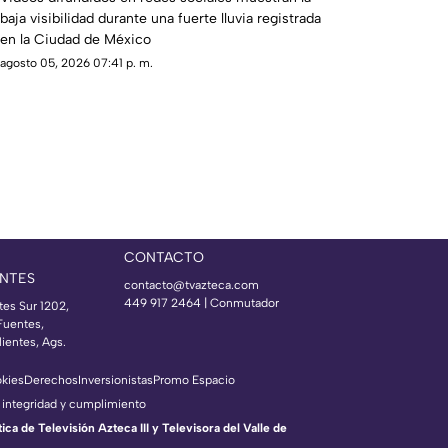
baja visibilidad durante una fuerte lluvia registrada
en la Ciudad de México
agosto 05, 2026 07:41 p. m.
CONTACTO
NTES
contacto@tvazteca.com
449 917 2464 | Conmutador
tes Sur 1202,
Fuentes,
ientes, Ags.
okies
Derechos
Inversionistas
Promo Espacio
 integridad y cumplimiento
a de Televisión Azteca III y Televisora del Valle de