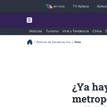
en vivo
TV Azteca
Aztec
Noticias
Turismo
Viral y Tendencia
Clima
D
Noticias de Zacatecas hoy
Nota
¿Ya hay
metrop