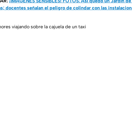
SAR:
¡IMÁGENES SENSIBLES! FOTOS: Así quedó un Jardín de 
; docentes señalan el peligro de colindar con las instalacion
res viajando sobre la cajuela de un taxi