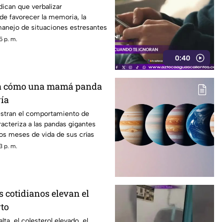
dican que verbalizar
e favorecer la memoria, la
 manejo de situaciones estresantes
5 p. m.
0:40
a cómo una mamá panda
ría
stran el comportamiento de
acteriza a las pandas gigantes
os meses de vida de sus crías
3 p. m.
s cotidianos elevan el
rto
alta, el colesterol elevado, el