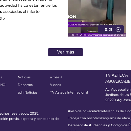
 actividad física están entre los
s asociados al infarto
3 p. m.
0:21
Ver más
TV AZTECA
ca
Noticias
a más +
AGUASCALIE
UNO
Deportes
Videos
Av. Aguascalien
adn Noticias
TV Azteca Internacional
Jardines de las 
20270 Aguascal
Aviso de privacidad
Preferencias de Co
erechos reservados, 2025.
Trabaja con nosotros
Programa de ética,
ación previa, expresa y por escrito de
Defensor de Audiencias y Código de Étic