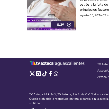
estrés y la falta de
principales factore
agosto 05, 2026 07:4
0:39
TV Azte
Azteca 
Azteca 7
TV Azteca, M.R. & ©, TV Azteca, S.A.B. de C.V. Todos los d
Queda prohibida la reproducción total o parcial sin la autoriz
su titular.