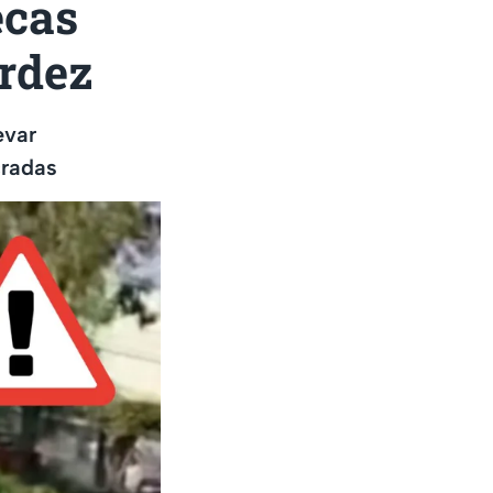
ecas
ardez
evar
cradas