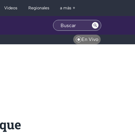
Regionales
Videos
a más +
En Vivo
oque