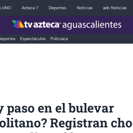
a UNO
Azteca 7
Deportes
Noticias
adn Noticias
eportes
Espectáculos
Policiaca
 paso en el bulevar
olitano? Registran ch