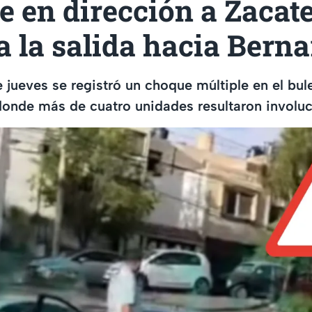
e en dirección a Zacat
a la salida hacia Bern
e jueves se registró un choque múltiple en el bul
donde más de cuatro unidades resultaron involu