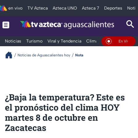
en vivo
TV Azteca
Azteca UNO
Azteca 7
Deportes
Notic
Noticias
Turismo
Viral y Tendencia
Clima
Deportes
Espec
En Vivo
Noticias de Aguascalientes hoy
Nota
¿Baja la temperatura? Este es
el pronóstico del clima HOY
martes 8 de octubre en
Zacatecas