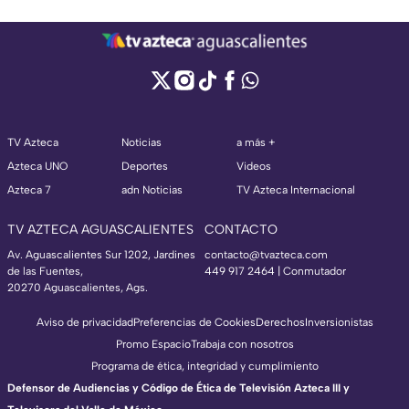
TV Azteca
Noticias
a más +
Azteca UNO
Deportes
Videos
Azteca 7
adn Noticias
TV Azteca Internacional
TV AZTECA AGUASCALIENTES
CONTACTO
Av. Aguascalientes Sur 1202, Jardines
contacto@tvazteca.com
de las Fuentes,
449 917 2464 | Conmutador
20270 Aguascalientes, Ags.
Aviso de privacidad
Preferencias de Cookies
Derechos
Inversionistas
Promo Espacio
Trabaja con nosotros
Programa de ética, integridad y cumplimiento
Defensor de Audiencias y Código de Ética de Televisión Azteca III y