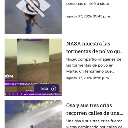
personas e hirió a siete
realizado en famosa
cadena de
agosto 07, 2026 05:45 p. m.
hamburguesas en
Estados Unidos
NASA muestra las
tormentas de polvo que
cubren Marte
NASA compartió imágenes de
las tormentas de polvo en
Marte, un fenómeno que
puede extenderse por miles de
agosto 07, 2026 05:15 p. m.
kilómetros y afectar las
0:30
misiones de exploración
Osa y sus tres crías
recorren calles de una
ciudad en Rusia
Una osa y sus tres crías fueron
vistas caminando por calles de