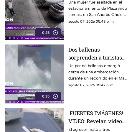
estacionamiento de
Una mujer fue asaltada en el
estacionamiento de Plaza Arco
Plaza Arco Lomas
Lomas, en San Andrés Cholula.
El ataque quedó registrado por
agosto 07, 2026 05:48 p. m.
cámaras de seguridad
0:25
Dos ballenas
sorprenden a turistas
durante avistamiento
Un par de ballenas emergió
cerca de una embarcación
en el Mar de Cortés
durante un recorrido en el Mar
de Cortés. El avistamiento fue
agosto 07, 2026 05:47 p. m.
captado en video y sorprendió
0:35
a los visitantes.
¡FUERTES IMÁGENES!
VIDEO: Revelan videos
de seguridad del tiroteo
El agresor mató a tres