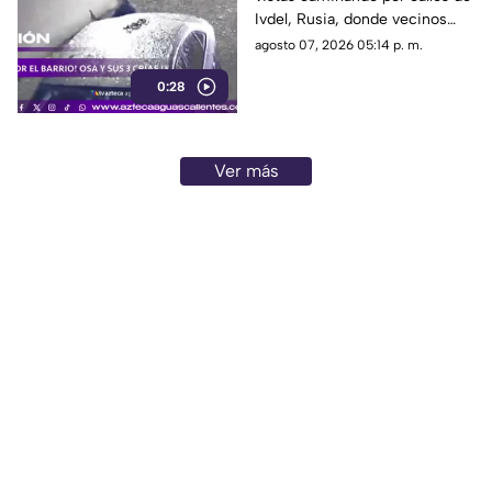
Ivdel, Rusia, donde vecinos
reportan un aumento en los
agosto 07, 2026 05:14 p. m.
avistamientos de estos
0:28
animales
Ver más