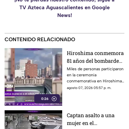
TV Azteca Aguascalientes en Google
News!
CONTENIDO RELACIONADO
Hiroshima conmemora
81 años del bombardeo
atómico con un minuto
Miles de personas participaron
en la ceremonia
de silencio
conmemorativa en Hiroshima,
donde se recordó a las
agosto 07, 2026 05:57 p. m.
víctimas del bombardeo
0:26
atómico ocurrido en 1945
Captan asalto a una
mujer en el