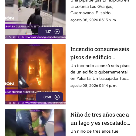
Una pipa de gas LP explotó en
la colonia Las Granjas,
Cuernavaca. El saldo
preliminar es de 21 lesionados
agosto 08, 2026 05:15 p. m.
y 32 inmuebles afectados
1:17
Incendio consume seis
pisos de edificio
gubernamental en
Un incendio alcanzó seis pisos
de un edificio gubernamental
Yakarta
en Yakarta. Un trabajador fue
rescatado y cerca de mil
agosto 08, 2026 05:14 p. m.
empleados fueron reubicados
0:58
Niño de tres años cae a
un lago y es rescatado
inconsciente en
Un niño de tres años fue