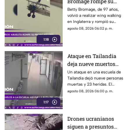
Bromage rompe su
propio récord Guinness
Betty Bromage, de 97 años,
volvió a realizar wing walking
en las alturas
en Inglaterra y rompió su
propio récord Guinness tras
agosto 08, 2026 06:02 p. m.
superar un accidente
1:18
cerebrovascular
Ataque en Tailandia
deja nueve muertos
tras agresión en una
Un ataque en una escuela de
Tailandia dejó nueve personas
escuela
muertas y 23 heridas. El
presunto agresor, de 14 años,
agosto 08, 2026 06:00 p. m.
también falleció
1:17
Drones ucranianos
siguen a presuntos