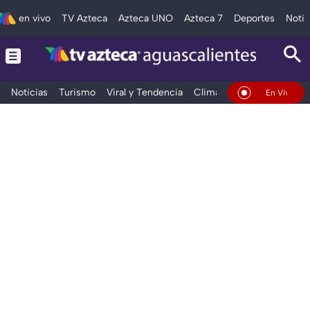
en vivo
TV Azteca
Azteca UNO
Azteca 7
Deportes
Notic
Noticias
Turismo
Viral y Tendencia
Clima
Deportes
Espec
En Vivo