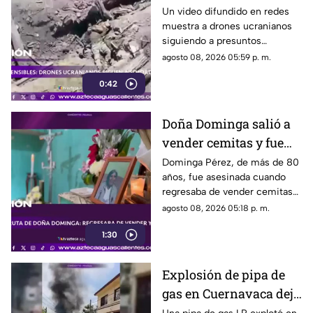
soldados rusos durante
Un video difundido en redes
muestra a drones ucranianos
varias horas
siguiendo a presuntos
soldados rusos antes de un
agosto 08, 2026 05:59 p. m.
ataque durante la guerra
0:42
Doña Dominga salió a
vender cemitas y fue
asesinada al regresar a
Dominga Pérez, de más de 80
años, fue asesinada cuando
casa; así fue la agresión
regresaba de vender cemitas
(VIDEO)
en Chachapa. La Fiscalía de
agosto 08, 2026 05:18 p. m.
Puebla investiga el caso
1:30
Explosión de pipa de
gas en Cuernavaca deja
21 personas lesionadas