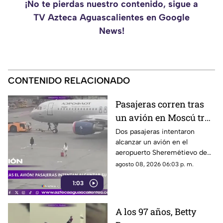
¡No te pierdas nuestro contenido, sigue a
TV Azteca Aguascalientes en Google
News!
CONTENIDO RELACIONADO
Pasajeras corren tras
un avión en Moscú tras
llegar tarde a su vuelo
Dos pasajeras intentaron
alcanzar un avión en el
aeropuerto Sheremétievo de
Moscú tras llegar tarde a su
agosto 08, 2026 06:03 p. m.
vuelo, pero no pudieron
1:03
abordarlo
A los 97 años, Betty