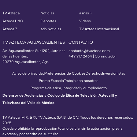
TV Azteca
Noticias
a más +
Azteca UNO
Deportes
Videos
Azteca 7
adn Noticias
TV Azteca Internacional
TV AZTECA AGUASCALIENTES
CONTACTO
Av. Aguascalientes Sur 1202, Jardines
contacto@tvazteca.com
de las Fuentes,
449 917 2464 | Conmutador
20270 Aguascalientes, Ags.
Aviso de privacidad
Preferencias de Cookies
Derechos
Inversionistas
Promo Espacio
Trabaja con nosotros
Programa de ética, integridad y cumplimiento
Defensor de Audiencias y Código de Ética de Televisión Azteca III y
Televisora del Valle de México
TV Azteca, M.R. & ©, TV Azteca, S.A.B. de C.V. Todos los derechos reservados,
2025.
Queda prohibida la reproducción total o parcial sin la autorización previa,
expresa y por escrito de su titular.