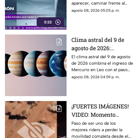
aparecer, caminar frente al
lente y desaparecer. El video
agosto 08, 2026 05:05 p. m.
generó teorías en redes.
0:22
Clima astral del 9 de
agosto de 2026:
cambios en la
El clima astral del 9 de agosto
de 2026 combina el ingreso de
comunicación y
Mercurio en Leo con el paso
enfoque emocional
de la Luna a Cáncer y Venus en
agosto 08, 2026 04:59 p. m.
Libra.
¡FUERTES IMÁGENES!
VIDEO: Momento
exacto en que famoso
Paso de ser uno de los
mejores riders a perder la
rider catalán sufre una
movilidad completa desde el