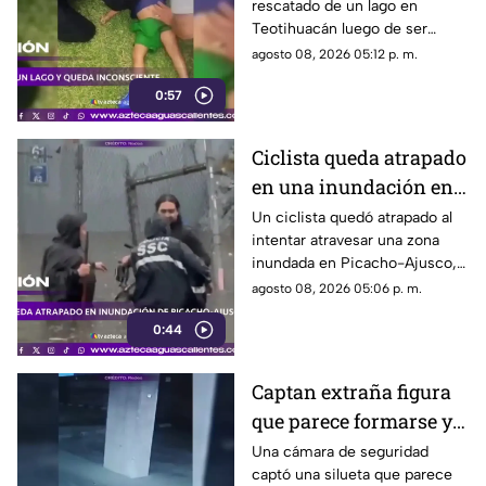
rescatado de un lago en
Teotihuacán
Teotihuacán luego de ser
localizado inconsciente. Un
agosto 08, 2026 05:12 p. m.
agente realizó maniobras de
0:57
RCP
Ciclista queda atrapado
en una inundación en
Picacho-Ajusco
Un ciclista quedó atrapado al
intentar atravesar una zona
inundada en Picacho-Ajusco,
Tlalpan. Elementos de la SSC
agosto 08, 2026 05:06 p. m.
acudieron para auxiliarlo
0:44
Captan extraña figura
que parece formarse y
desaparecer frente a
Una cámara de seguridad
captó una silueta que parece
una cámara