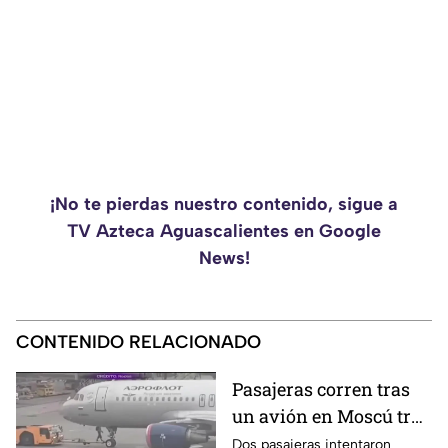
¡No te pierdas nuestro contenido, sigue a
TV Azteca Aguascalientes en Google
News!
CONTENIDO RELACIONADO
Pasajeras corren tras
un avión en Moscú tras
llegar tarde a su vuelo
Dos pasajeras intentaron