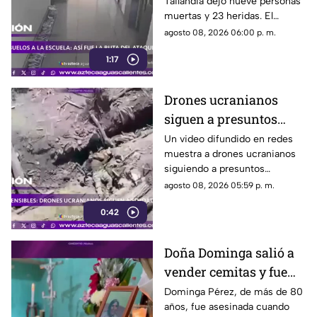
Tailandia dejó nueve personas
escuela
muertas y 23 heridas. El
presunto agresor, de 14 años,
agosto 08, 2026 06:00 p. m.
también falleció
1:17
Drones ucranianos
siguen a presuntos
soldados rusos durante
Un video difundido en redes
muestra a drones ucranianos
varias horas
siguiendo a presuntos
soldados rusos antes de un
agosto 08, 2026 05:59 p. m.
ataque durante la guerra
0:42
Doña Dominga salió a
vender cemitas y fue
asesinada al regresar a
Dominga Pérez, de más de 80
años, fue asesinada cuando
casa; así fue la agresión