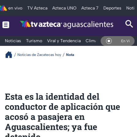
en vivo
TV Azteca
Azteca UNO
Azteca 7
Deportes
Notic
Noticias
Turismo
Viral y Tendencia
Clima
Deportes
Espec
En Vivo
Noticias de Zacatecas hoy
Nota
Esta es la identidad del
conductor de aplicación que
acosó a pasajera en
Aguascalientes; ya fue
detenido