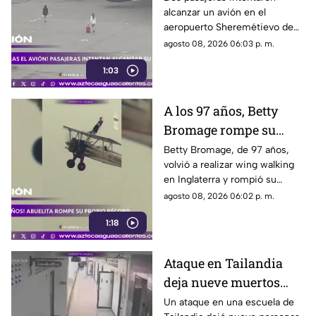
alcanzar un avión en el
aeropuerto Sheremétievo de
Moscú tras llegar tarde a su
agosto 08, 2026 06:03 p. m.
vuelo, pero no pudieron
1:03
abordarlo
A los 97 años, Betty
Bromage rompe su
propio récord Guinness
Betty Bromage, de 97 años,
volvió a realizar wing walking
en las alturas
en Inglaterra y rompió su
propio récord Guinness tras
agosto 08, 2026 06:02 p. m.
superar un accidente
1:18
cerebrovascular
Ataque en Tailandia
deja nueve muertos
tras agresión en una
Un ataque en una escuela de