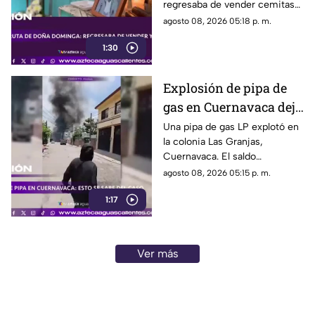
regresaba de vender cemitas
(VIDEO)
en Chachapa. La Fiscalía de
agosto 08, 2026 05:18 p. m.
Puebla investiga el caso
1:30
Explosión de pipa de
gas en Cuernavaca deja
21 personas lesionadas
Una pipa de gas LP explotó en
la colonia Las Granjas,
Cuernavaca. El saldo
preliminar es de 21 lesionados
agosto 08, 2026 05:15 p. m.
y 32 inmuebles afectados
1:17
Ver más