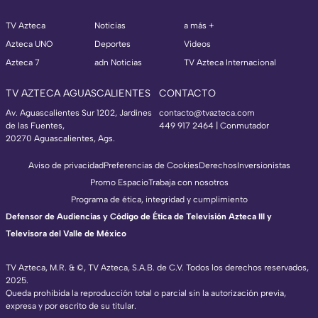
TV Azteca
Noticias
a más +
Azteca UNO
Deportes
Videos
Azteca 7
adn Noticias
TV Azteca Internacional
TV AZTECA AGUASCALIENTES
CONTACTO
Av. Aguascalientes Sur 1202, Jardines
contacto@tvazteca.com
de las Fuentes,
449 917 2464 | Conmutador
20270 Aguascalientes, Ags.
Aviso de privacidad
Preferencias de Cookies
Derechos
Inversionistas
Promo Espacio
Trabaja con nosotros
Programa de ética, integridad y cumplimiento
Defensor de Audiencias y Código de Ética de Televisión Azteca III y
Televisora del Valle de México
TV Azteca, M.R. & ©, TV Azteca, S.A.B. de C.V. Todos los derechos reservados,
2025.
Queda prohibida la reproducción total o parcial sin la autorización previa,
expresa y por escrito de su titular.