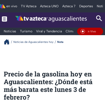
en vivo
TV Azteca
Azteca UNO
Azteca 7
Deportes
Notic
Noticias
Turismo
Viral y Tendencia
Clima
Deportes
Espec
En Vivo
Noticias de Aguascalientes hoy
Nota
Precio de la gasolina hoy en
Aguascalientes: ¿Dónde está
más barata este lunes 3 de
febrero?