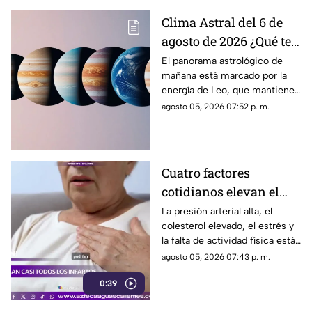
Clima Astral del 6 de
agosto de 2026 ¿Qué te
depara la energía del
El panorama astrológico de
mañana está marcado por la
día?
energía de Leo, que mantiene
el enfoque en la creatividad, la
agosto 05, 2026 07:52 p. m.
identidad y la expresión
personal
Cuatro factores
cotidianos elevan el
riesgo de infarto
La presión arterial alta, el
colesterol elevado, el estrés y
la falta de actividad física están
entre los principales factores
agosto 05, 2026 07:43 p. m.
asociados al infarto
0:39