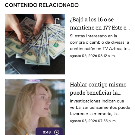
CONTENIDO RELACIONADO
¿Bajó a los 16 o se
mantiene en 17? Este es
el precio del dólar en
Si estás interesado en la
compra o cambio de divisas, a
Aguascalientes hoy 6
continuación en TV Azteca te
de agosto de 2026
informamos cuál es el precio
agosto 06, 2026 08:12 a. m.
del dólar en Aguascalientes
hoy 6 de agosto
Hablar contigo mismo
puede beneficiar la
concentración y la
Investigaciones indican que
verbalizar pensamientos puede
memoria
favorecer la memoria, la
planificación y el manejo de
agosto 05, 2026 07:55 p. m.
situaciones estresantes
0:48