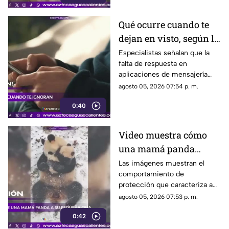
Qué ocurre cuando te
dejan en visto, según la
psicología
Especialistas señalan que la
falta de respuesta en
aplicaciones de mensajería
puede tener efectos
agosto 05, 2026 07:54 p. m.
emocionales y psicológicos
0:40
Video muestra cómo
una mamá panda
protege a su cría
Las imágenes muestran el
comportamiento de
protección que caracteriza a
las pandas gigantes durante los
agosto 05, 2026 07:53 p. m.
primeros meses de vida de
0:42
sus crías