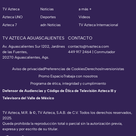
TV Azteca
Noticias
a más +
Azteca UNO
Deportes
Videos
Azteca 7
adn Noticias
TV Azteca Internacional
TV AZTECA AGUASCALIENTES
CONTACTO
Av. Aguascalientes Sur 1202, Jardines
contacto@tvazteca.com
de las Fuentes,
449 917 2464 | Conmutador
20270 Aguascalientes, Ags.
Aviso de privacidad
Preferencias de Cookies
Derechos
Inversionistas
Promo Espacio
Trabaja con nosotros
Programa de ética, integridad y cumplimiento
Defensor de Audiencias y Código de Ética de Televisión Azteca III y
Televisora del Valle de México
TV Azteca, M.R. & ©, TV Azteca, S.A.B. de C.V. Todos los derechos reservados,
2025.
Queda prohibida la reproducción total o parcial sin la autorización previa,
expresa y por escrito de su titular.