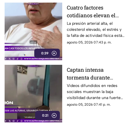
Cuatro factores
cotidianos elevan el
riesgo de infarto
La presión arterial alta, el
colesterol elevado, el estrés y
la falta de actividad física están
entre los principales factores
agosto 05, 2026 07:43 p. m.
asociados al infarto
0:39
Captan intensa
tormenta durante
recorrido del Cablebús
Videos difundidos en redes
sociales muestran la baja
en CDMX
visibilidad durante una fuerte
lluvia registrada en la Ciudad
agosto 05, 2026 07:41 p. m.
de México
0:21