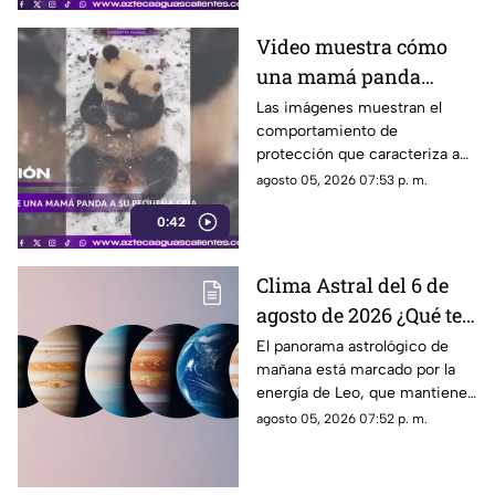
Video muestra cómo
una mamá panda
protege a su cría
Las imágenes muestran el
comportamiento de
protección que caracteriza a
las pandas gigantes durante los
agosto 05, 2026 07:53 p. m.
primeros meses de vida de
0:42
sus crías
Clima Astral del 6 de
agosto de 2026 ¿Qué te
depara la energía del
El panorama astrológico de
mañana está marcado por la
día?
energía de Leo, que mantiene
el enfoque en la creatividad, la
agosto 05, 2026 07:52 p. m.
identidad y la expresión
personal