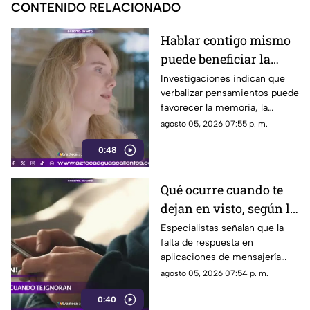
CONTENIDO RELACIONADO
Hablar contigo mismo
puede beneficiar la
concentración y la
Investigaciones indican que
verbalizar pensamientos puede
memoria
favorecer la memoria, la
planificación y el manejo de
agosto 05, 2026 07:55 p. m.
situaciones estresantes
0:48
Qué ocurre cuando te
dejan en visto, según la
psicología
Especialistas señalan que la
falta de respuesta en
aplicaciones de mensajería
puede tener efectos
agosto 05, 2026 07:54 p. m.
emocionales y psicológicos
0:40