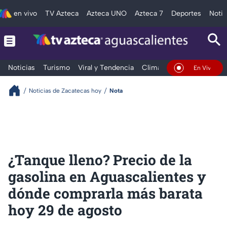
en vivo
TV Azteca
Azteca UNO
Azteca 7
Deportes
Notic
Noticias
Turismo
Viral y Tendencia
Clima
Deportes
Espec
En Vivo
Noticias de Zacatecas hoy
Nota
¿Tanque lleno? Precio de la
gasolina en Aguascalientes y
dónde comprarla más barata
hoy 29 de agosto