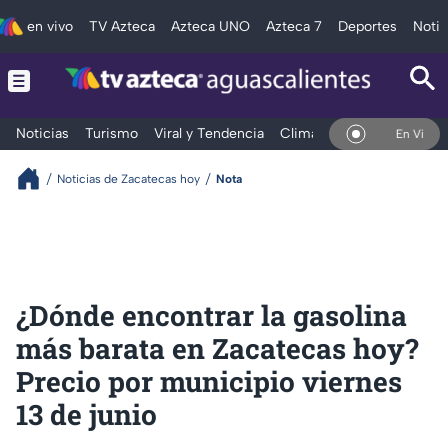
en vivo
TV Azteca
Azteca UNO
Azteca 7
Deportes
Notic
Noticias
Turismo
Viral y Tendencia
Clima
Deportes
Espec
En Vivo
Noticias de Zacatecas hoy
Nota
¿Dónde encontrar la gasolina
más barata en Zacatecas hoy?
Precio por municipio viernes
13 de junio