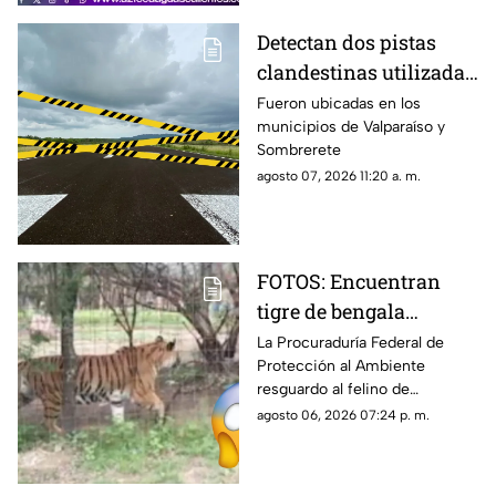
Detectan dos pistas
clandestinas utilizadas
por aeronaves de
Fueron ubicadas en los
municipios de Valparaíso y
grupos delictivos en
Sombrerete
Zacatecas
agosto 07, 2026 11:20 a. m.
FOTOS: Encuentran
tigre de bengala
durante operativo en
La Procuraduría Federal de
Protección al Ambiente
Zacatecas ¿Era de un
resguardo al felino de
líder criminal?
aproximadamente dos años de
agosto 06, 2026 07:24 p. m.
edad