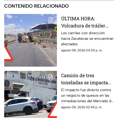
CONTENIDO RELACIONADO
ÚLTIMA HORA:
Volcadura de tráiler
con envases de cerveza
Los carriles con dirección
hacia Zacatecas se encuentran
en Tránsito Pesado;
afectados
circulación afectada
agosto 08, 2026 04:05 p. m.
Camión de tres
toneladas se impacta
en Mercado de Abastos
El impacto fue directo contra
un negocio de quesos en las
Zacatecas ¿hay
inmediaciones del Mercado de
lesionados?
Abastos
agosto 08, 2026 02:45 p. m.