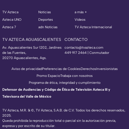
TV Azteca
Noticias
a más +
Azteca UNO
Deportes
Videos
Azteca 7
adn Noticias
TV Azteca Internacional
TV AZTECA AGUASCALIENTES
CONTACTO
Av. Aguascalientes Sur 1202, Jardines
contacto@tvazteca.com
de las Fuentes,
449 917 2464 | Conmutador
20270 Aguascalientes, Ags.
Aviso de privacidad
Preferencias de Cookies
Derechos
Inversionistas
Promo Espacio
Trabaja con nosotros
Programa de ética, integridad y cumplimiento
Defensor de Audiencias y Código de Ética de Televisión Azteca III y
Televisora del Valle de México
TV Azteca, M.R. & ©, TV Azteca, S.A.B. de C.V. Todos los derechos reservados,
2025.
Queda prohibida la reproducción total o parcial sin la autorización previa,
expresa y por escrito de su titular.