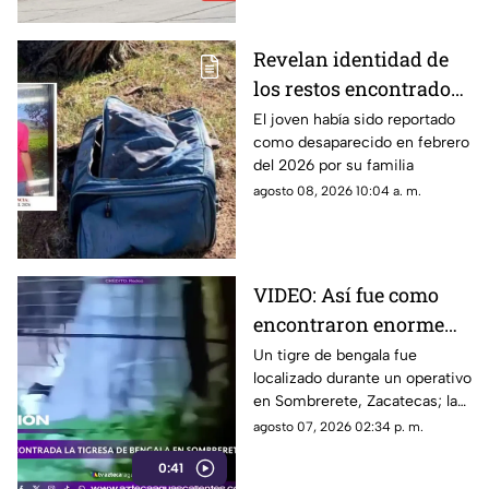
Revelan identidad de
los restos encontrados
en una maleta en
El joven había sido reportado
como desaparecido en febrero
Villanueva; era un
del 2026 por su familia
joven de 17 años con
agosto 08, 2026 10:04 a. m.
ficha de búsqueda
VIDEO: Así fue como
encontraron enorme
tigre de bengala en un
Un tigre de bengala fue
localizado durante un operativo
campamento de grupos
en Sombrerete, Zacatecas; la
delictivos en Zacatecas
Profepa trasladó al ejemplar a
agosto 07, 2026 02:34 p. m.
un zoológico para recibir
0:41
atención especializada