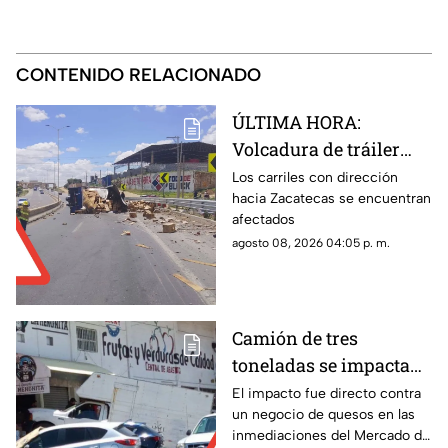
CONTENIDO RELACIONADO
ÚLTIMA HORA:
Volcadura de tráiler
con envases de cerveza
Los carriles con dirección
hacia Zacatecas se encuentran
en Tránsito Pesado;
afectados
circulación afectada
agosto 08, 2026 04:05 p. m.
Camión de tres
toneladas se impacta
en Mercado de Abastos
El impacto fue directo contra
un negocio de quesos en las
Zacatecas ¿hay
inmediaciones del Mercado de
lesionados?