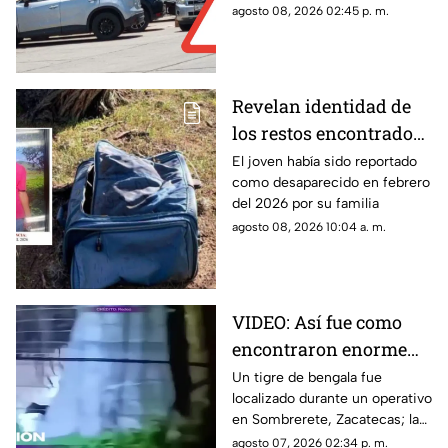
Abastos
agosto 08, 2026 02:45 p. m.
Revelan identidad de
los restos encontrados
en una maleta en
El joven había sido reportado
como desaparecido en febrero
Villanueva; era un
del 2026 por su familia
joven de 17 años con
agosto 08, 2026 10:04 a. m.
ficha de búsqueda
VIDEO: Así fue como
encontraron enorme
tigre de bengala en un
Un tigre de bengala fue
localizado durante un operativo
campamento de grupos
en Sombrerete, Zacatecas; la
delictivos en Zacatecas
Profepa trasladó al ejemplar a
agosto 07, 2026 02:34 p. m.