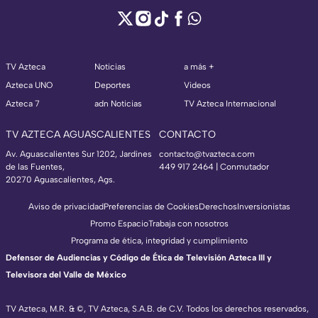
TV Azteca
Noticias
a más +
Azteca UNO
Deportes
Videos
Azteca 7
adn Noticias
TV Azteca Internacional
TV AZTECA AGUASCALIENTES
CONTACTO
Av. Aguascalientes Sur 1202, Jardines
contacto@tvazteca.com
de las Fuentes,
449 917 2464 | Conmutador
20270 Aguascalientes, Ags.
Aviso de privacidad
Preferencias de Cookies
Derechos
Inversionistas
Promo Espacio
Trabaja con nosotros
Programa de ética, integridad y cumplimiento
Defensor de Audiencias y Código de Ética de Televisión Azteca III y
Televisora del Valle de México
TV Azteca, M.R. & ©, TV Azteca, S.A.B. de C.V. Todos los derechos reservados,