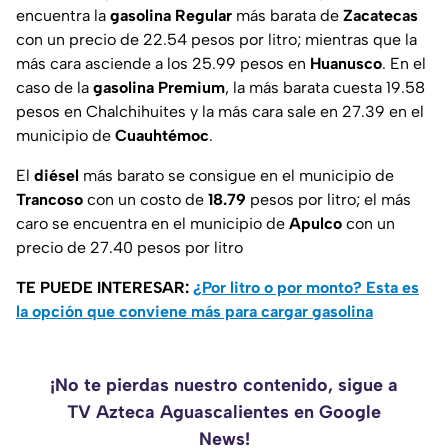
encuentra la
gasolina
Regular
más barata de
Zacatecas
con un precio de 22.54 pesos por litro; mientras que la
más cara asciende a los 25.99 pesos en
Huanusco
. En el
caso de la
gasolina Premium
, la más barata cuesta 19.58
pesos en Chalchihuites
y la más cara sale en 27.39 en el
municipio de
Cuauhtémoc
.
El
diésel
más barato se consigue en el municipio de
Trancoso
con un costo de
18.79
pesos por litro; el más
caro se encuentra en el municipio de
Apulco
con un
precio de 27.40 pesos por litro
TE PUEDE INTERESAR:
¿Por litro o por monto? Esta es
la opción que conviene más para cargar gasolina
¡No te pierdas nuestro contenido, sigue a
TV Azteca Aguascalientes en Google
News!