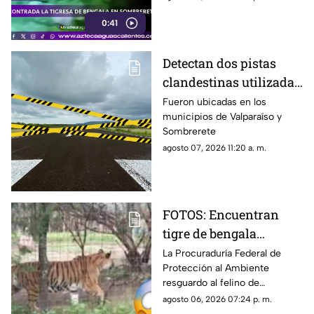
un zoológico para recibir
0:41
atención especializada
Detectan dos pistas
clandestinas utilizadas
por aeronaves de
Fueron ubicadas en los
municipios de Valparaíso y
grupos delictivos en
Sombrerete
Zacatecas
agosto 07, 2026 11:20 a. m.
FOTOS: Encuentran
tigre de bengala
durante operativo en
La Procuraduría Federal de
Protección al Ambiente
Zacatecas ¿Era de un
resguardo al felino de
líder criminal?
aproximadamente dos años de
agosto 06, 2026 07:24 p. m.
edad