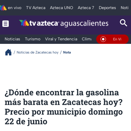
en vivo
TV Azteca
Azteca UNO
Azteca 7
Deportes
Notic
Noticias
Turismo
Viral y Tendencia
Clima
Deportes
Espec
En Vivo
Noticias de Zacatecas hoy
Nota
¿Dónde encontrar la gasolina
más barata en Zacatecas hoy?
Precio por municipio domingo
22 de junio