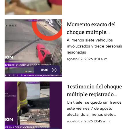
niños
Momento exacto del
choque múltiple
provocado por un
Al menos siete vehículos
involucrados y trece personas
tráiler sin frenos HOY 7
lesionadas
de agosto en
agosto 07, 2026 11:31 a. m.
Aguascalientes
0:30
Testimonio del choque
múltiple registrado
sobre Siglo XXI y
Un tráiler se quedó sin frenos
este viernes 7 de agosto
Carretera federal 70
afectando al menos siete
Poniente HOY 7 de
vehículos y dejando 13
agosto 07, 2026 10:42 a. m.
agosto
personas lesionadas