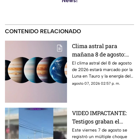
News!
CONTENIDO RELACIONADO
Clima astral para
mañana 8 de agosto:
los principales
El clima astral del 8 de agosto
de 2026 estará marcado por la
movimientos
Luna en Tauro y la energía del
planetarios y el
Sol en Leo. Conoce los
agosto 07, 2026 02:57 p. m.
horóscopo de cada
principales tránsitos y el
signo
horóscopo de cada signo
VIDEO IMPACTANTE:
Testigos graban el
momento exacto en que
Este viernes 7 de agosto se
registró un múltiple choque
tráiler impacta varios