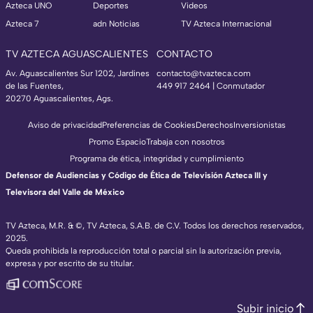
Azteca UNO
Deportes
Videos
Azteca 7
adn Noticias
TV Azteca Internacional
TV AZTECA AGUASCALIENTES
CONTACTO
Av. Aguascalientes Sur 1202, Jardines
contacto@tvazteca.com
de las Fuentes,
449 917 2464 | Conmutador
20270 Aguascalientes, Ags.
Aviso de privacidad
Preferencias de Cookies
Derechos
Inversionistas
Promo Espacio
Trabaja con nosotros
Programa de ética, integridad y cumplimiento
Defensor de Audiencias y Código de Ética de Televisión Azteca III y
Televisora del Valle de México
TV Azteca, M.R. & ©, TV Azteca, S.A.B. de C.V. Todos los derechos reservados,
2025.
Queda prohibida la reproducción total o parcial sin la autorización previa,
expresa y por escrito de su titular.
Subir inicio