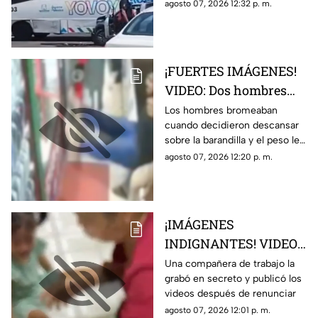
agosto 07, 2026 12:32 p. m.
¡FUERTES IMÁGENES!
VIDEO: Dos hombres
caen de la barandilla
Los hombres bromeaban
cuando decidieron descansar
de un mercado tras
sobre la barandilla y el peso les
perder el equilibrio
ganó el equilibrio
agosto 07, 2026 12:20 p. m.
cuando uno cargaba el
otro; ambos fallecieron
¡IMÁGENES
INDIGNANTES! VIDEO:
Graban a cuidadora en
Una compañera de trabajo la
grabó en secreto y publicó los
guardería maltratando
videos después de renunciar
y torturando a los
agosto 07, 2026 12:01 p. m.