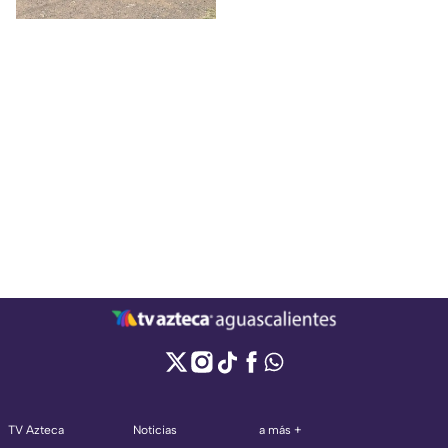
TV Azteca
Noticias
a más +