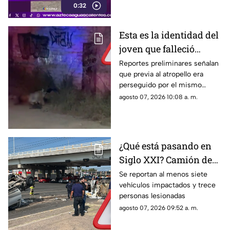
0:32
Esta es la identidad del
joven que falleció
atropellado en Jesús
Reportes preliminares señalan
que previa al atropello era
María la noche del 6 de
perseguido por el mismo
agosto
conductor
agosto 07, 2026 10:08 a. m.
¿Qué está pasando en
Siglo XXI? Camión de
carga se queda sin
Se reportan al menos siete
vehículos impactados y trece
frenos y provoca
personas lesionadas
choque múltiple; NO
agosto 07, 2026 09:52 a. m.
hay paso