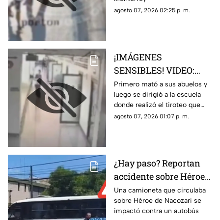
tráiler luego de ser
agosto 07, 2026 02:25 p. m.
empujado sin motivo
por un sujeto en la
banqueta
¡IMÁGENES
SENSIBLES! VIDEO:
Momento exacto en que
Primero mató a sus abuelos y
luego se dirigió a la escuela
un adolescente de 14
donde realizó el tiroteo que
años realiza un tiroteo
dejó cinco maestros sin vida y
agosto 07, 2026 01:07 p. m.
masivo en su escuela;
más de 30 lesionados
ocho personas muertas
¿Hay paso? Reportan
accidente sobre Héroe
de Nacozari y Vasco de
Una camioneta que circulaba
sobre Héroe de Nacozari se
Gama
impactó contra un autobús