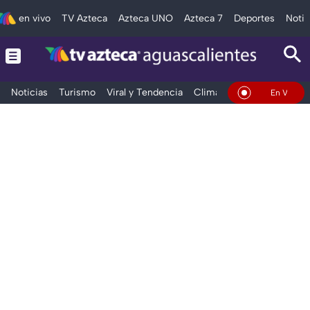
en vivo
TV Azteca
Azteca UNO
Azteca 7
Deportes
Notic
Noticias
Turismo
Viral y Tendencia
Clima
Deportes
Espec
En Vivo