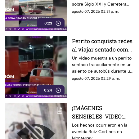
sobre Siglo XXI y Carretera
autos en
Federal 70 Oriente
agosto 07, 2026 02:31 p. m.
Aguascalientes
0:23
Perrito conquista redes
al viajar sentado como
un pasajero en un
Un video muestra a un perrito
sentado tranquilamente en un
autobús
asiento de autobús durante un
recorrido. Usuarios destacaron
agosto 07, 2026 02:29 p. m.
su comportamiento y la
0:24
escena se viralizó
¡IMÁGENES
SENSIBLES! VIDEO:
Adulto mayor muere
Los hechos ocurrieron en la
avenida Ruiz Cortines en
atropellado por un
Monterrey