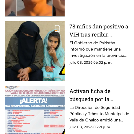
desaparecido en
de haber sido reportados
Jalisco; esto dijo la
como desaparecidos en
Jalisco, informó la madre de
madre
uno de los menores a través
78 niños dan positivo a
de redes sociales.
VIH tras recibir
atención médica en
El Gobierno de Pakistán
informó que mantiene una
centro médico de
investigación en la provincia
Pakistán
de Sindh luego de confirmarse
julio 08, 2026 06:02 p. m.
que al menos 78 niños dieron
positivo a VIH tras recibir
atención médica en el Hospital
Kulsum Bai Valika, un hospital
Activan ficha de
público ubicado en la ciudad
búsqueda por la
de Karachi.
desaparición de Pablo
La Dirección de Seguridad
Pública y Tránsito Municipal de
Arath Villalva
Valle de Chalco emitió una
Velázquez en Valle de
ficha de búsqueda para
julio 08, 2026 05:21 p. m.
Chalco
localizar a Pablo Arath Villalva