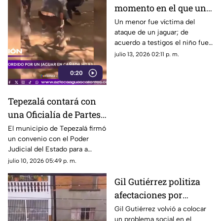
momento en el que un
niño es atacado por un
Un menor fue víctima del
ataque de un jaguar; de
jaguar en Cañada
acuerdo a testigos el niño fue
Honda
mordido por el ejemplar, el
julio 13, 2026 02:11 p. m.
cual pertenece a un rancho
0:20
Tepezalá contará con
una Oficialía de Partes
Regional tras convenio
El municipio de Tepezalá firmó
un convenio con el Poder
conel Poder Judicial
Judicial del Estado para a
instalación de una Oficialía de
julio 10, 2026 05:49 p. m.
Partes Regional, con el
Gil Gutiérrez politiza
objetivo de que habitantes
puedan realizar diversos
afectaciones por
trámites judiciales en el
lluvias y cuestiona
Gil Gutiérrez volvió a colocar
municipio.
un problema social en el