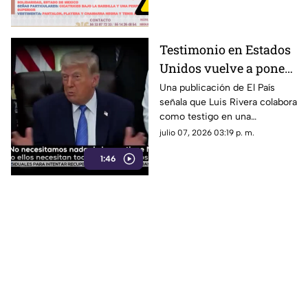
Velázquez, de 22 años, quien
fue visto por última vez el
pasado 2 de julio de 2026 en la
Testimonio en Estados
colonia El Agostadero
Unidos vuelve a poner
el foco en el caso del
Una publicación de El País
señala que Luis Rivera colabora
huachicol fiscal
como testigo en una
investigación sobre presunto
julio 07, 2026 03:19 p. m.
contrabando de combustible
1:46
hacia México, un caso que
también ha sido documentado
por Código Magenta