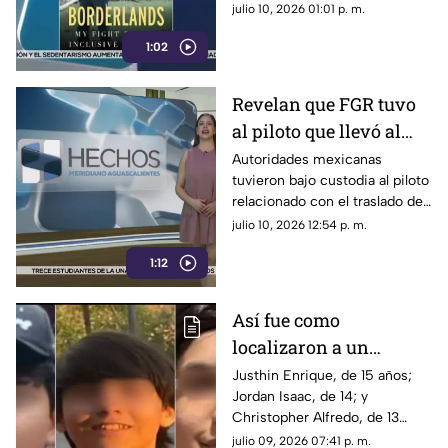
continúa luego de las
julio 10, 2026 01:01 p. m.
declaraciones sobre la captura
1:02
de Ismael “El Mayo” Zambada.
Revelan que FGR tuvo
al piloto que llevó al
“Mayo” Zambada a EUA
Autoridades mexicanas
tuvieron bajo custodia al piloto
y lo dejó ir
relacionado con el traslado de
Ismael “El Mayo” Zambada a
julio 10, 2026 12:54 p. m.
Estados Unidos, pero fue
1:12
liberado y enviado a la frontera.
Así fue como
localizaron a un
estudiante de
Justhin Enrique, de 15 años;
Jordan Isaac, de 14; y
secundaria que llevaba
Christopher Alfredo, de 13
nueve días
años, fueron localizados luego
julio 09, 2026 07:41 p. m.