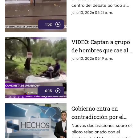
propaganda; el IEE
centro del debate político al
recuerda que las
criticar la presencia de
julio 10, 2026 05:21 p. m.
denuncias no
espectaculares tras las lluvias,
determinan
1:52
mientras el IEE recordó que
las quejas por presuntos actos
candidaturas
anticipados de campaña no
VIDEO: Captan a grupo
implican que alguien vaya a ser
de hombres que cae al
candidato
Río San Pedro tras
julio 10, 2026 05:19 p. m.
intentar sacar una
camioneta de la
corriente
0:15
Gobierno entra en
contradicción por el
caso del piloto
Nuevas declaraciones sobre el
piloto relacionado con el
vinculado al traslado