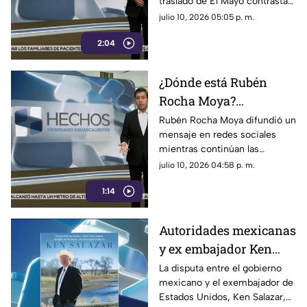
traslado de El Mayo contrastan
de ‘El Mayo’ Zambada
con versiones difundidas
julio 10, 2026 05:05 p. m.
anteriormente por autoridades
2:04
¿Dónde está Rubén
Rocha Moya?
Exgobernador publica
Rubén Rocha Moya difundió un
mensaje en redes sociales
mensaje en redes
mientras continúan las
mientras crecen las
versiones sobre su paradero. El
julio 10, 2026 04:58 p. m.
dudas sobre su
Gobierno afirma que está
paradero
1:14
localizable.
Autoridades mexicanas
y ex embajador Ken
Salazar chocan por
La disputa entre el gobierno
mexicano y el exembajador de
captura del “Mayo”
Estados Unidos, Ken Salazar,
Zambada