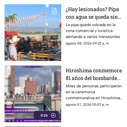
¿Hay lesionados? Pipa
con agua se queda sin
frenos y termina en
La pipa quedo volcada en la
zona comercial y turística
volcadura en San José
alertando a varios transeúntes
de Gracia
agosto 08, 2026 09:32 a. m.
Hiroshima conmemora
81 años del bombardeo
atómico con un minuto
Miles de personas participaron
en la ceremonia
de silencio
conmemorativa en Hiroshima,
donde se recordó a las
agosto 07, 2026 05:57 p. m.
víctimas del bombardeo
0:26
atómico ocurrido en 1945