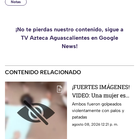
Notas
¡No te pierdas nuestro contenido, sigue a
TV Azteca Aguascalientes en Google
News!
CONTENIDO RELACIONADO
¡FUERTES IMÁGENES!
VIDEO: Una mujer es
sorprendida con su
Ambos fueron golpeados
violentamente con palos y
amante por la familia
patadas
de su esposo y
agosto 08, 2026 12:21 p. m.
decidieron castigarlos
sin piedad