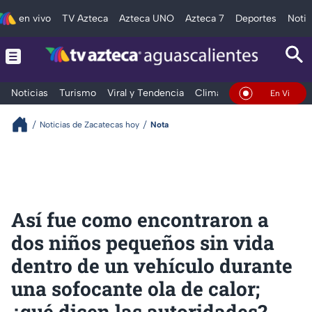
en vivo
TV Azteca
Azteca UNO
Azteca 7
Deportes
Notic
Noticias
Turismo
Viral y Tendencia
Clima
Deportes
Espec
En Vivo
Noticias de Zacatecas hoy
Nota
Así fue como encontraron a
dos niños pequeños sin vida
dentro de un vehículo durante
una sofocante ola de calor;
¿qué dicen las autoridades?