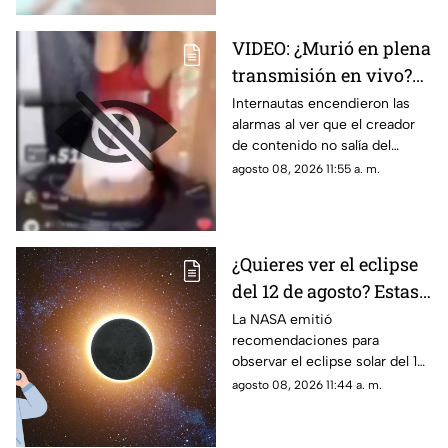
VIDEO: ¿Murió en plena
transmisión en vivo?
Influencer realiza
Internautas encendieron las
alarmas al ver que el creador
peligrosa hazaña
de contenido no salía del
dentro de un tanque de
tanque de agua
agosto 08, 2026 11:55 a. m.
agua
¿Quieres ver el eclipse
del 12 de agosto? Estas
son las
La NASA emitió
recomendaciones para
recomendaciones
observar el eclipse solar del 12
dadas por la NASA
de agosto de 2026 sin poner
agosto 08, 2026 11:44 a. m.
en riesgo la vista