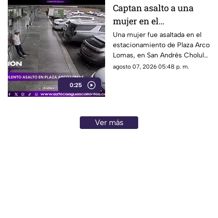
Captan asalto a una
mujer en el
estacionamiento de
Una mujer fue asaltada en el
estacionamiento de Plaza Arco
Plaza Arco Lomas
Lomas, en San Andrés Cholula.
El ataque quedó registrado por
agosto 07, 2026 05:48 p. m.
cámaras de seguridad
0:25
Ver más