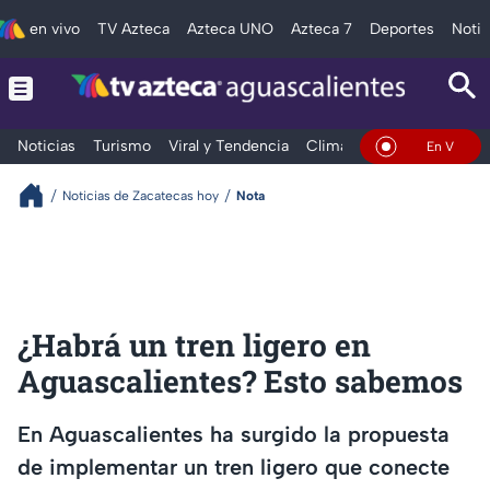
en vivo
TV Azteca
Azteca UNO
Azteca 7
Deportes
Notic
Noticias
Turismo
Viral y Tendencia
Clima
Deportes
Espec
En Vivo
Noticias de Zacatecas hoy
Nota
¿Habrá un tren ligero en
Aguascalientes? Esto sabemos
En Aguascalientes ha surgido la propuesta
de implementar un tren ligero que conecte