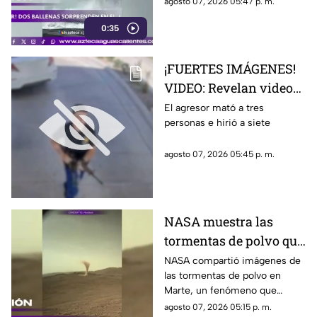
agosto 07, 2026 05:47 p. m.
captado en video y sorprendió
0:35
a los visitantes.
¡FUERTES IMÁGENES!
VIDEO: Revelan videos
de seguridad del tiroteo
El agresor mató a tres
personas e hirió a siete
realizado en famosa
cadena de
agosto 07, 2026 05:45 p. m.
hamburguesas en
Estados Unidos
NASA muestra las
tormentas de polvo que
cubren Marte
NASA compartió imágenes de
las tormentas de polvo en
Marte, un fenómeno que
puede extenderse por miles de
agosto 07, 2026 05:15 p. m.