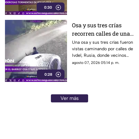
kilómetros y afectar las
0:30
misiones de exploración
Osa y sus tres crías
recorren calles de una
ciudad en Rusia
Una osa y sus tres crías fueron
vistas caminando por calles de
Ivdel, Rusia, donde vecinos
reportan un aumento en los
agosto 07, 2026 05:14 p. m.
avistamientos de estos
0:28
animales
Ver más