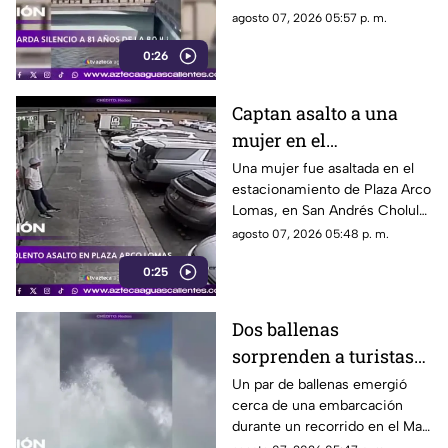
donde se recordó a las
agosto 07, 2026 05:57 p. m.
víctimas del bombardeo
0:26
atómico ocurrido en 1945
Captan asalto a una
mujer en el
estacionamiento de
Una mujer fue asaltada en el
estacionamiento de Plaza Arco
Plaza Arco Lomas
Lomas, en San Andrés Cholula.
El ataque quedó registrado por
agosto 07, 2026 05:48 p. m.
cámaras de seguridad
0:25
Dos ballenas
sorprenden a turistas
durante avistamiento
Un par de ballenas emergió
cerca de una embarcación
en el Mar de Cortés
durante un recorrido en el Mar
de Cortés. El avistamiento fue