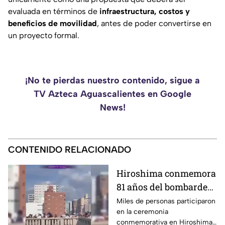
evaluada en términos de
infraestructura, costos y
beneficios de movilidad
, antes de poder convertirse en
un proyecto formal.
¡No te pierdas nuestro contenido, sigue a
TV Azteca Aguascalientes en Google
News!
CONTENIDO RELACIONADO
Hiroshima conmemora
81 años del bombardeo
atómico con un minuto
Miles de personas participaron
en la ceremonia
de silencio
conmemorativa en Hiroshima,