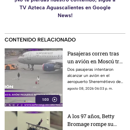
TV Azteca Aguascalientes en Google
News!
CONTENIDO RELACIONADO
Pasajeras corren tras
un avión en Moscú tras
llegar tarde a su vuelo
Dos pasajeras intentaron
alcanzar un avión en el
aeropuerto Sheremétievo de
Moscú tras llegar tarde a su
agosto 08, 2026 06:03 p. m.
vuelo, pero no pudieron
1:03
abordarlo
A los 97 años, Betty
Bromage rompe su