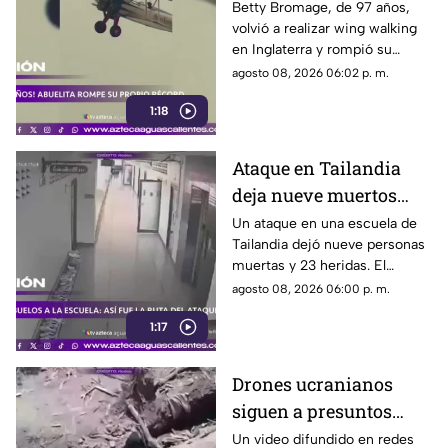
propio récord Guinness
Betty Bromage, de 97 años,
volvió a realizar wing walking
en las alturas
en Inglaterra y rompió su
propio récord Guinness tras
agosto 08, 2026 06:02 p. m.
superar un accidente
1:18
cerebrovascular
Ataque en Tailandia
deja nueve muertos
tras agresión en una
Un ataque en una escuela de
Tailandia dejó nueve personas
escuela
muertas y 23 heridas. El
presunto agresor, de 14 años,
agosto 08, 2026 06:00 p. m.
también falleció
1:17
Drones ucranianos
siguen a presuntos
soldados rusos durante
Un video difundido en redes