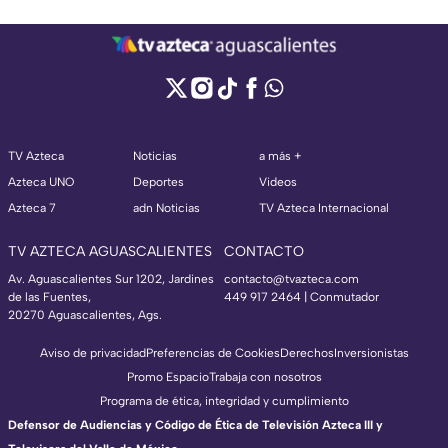
TV Azteca
Noticias
a más +
Azteca UNO
Deportes
Videos
Azteca 7
adn Noticias
TV Azteca Internacional
TV AZTECA AGUASCALIENTES
CONTACTO
Av. Aguascalientes Sur 1202, Jardines
contacto@tvazteca.com
de las Fuentes,
449 917 2464 | Conmutador
20270 Aguascalientes, Ags.
Aviso de privacidad
Preferencias de Cookies
Derechos
Inversionistas
Promo Espacio
Trabaja con nosotros
Programa de ética, integridad y cumplimiento
Defensor de Audiencias y Código de Ética de Televisión Azteca III y