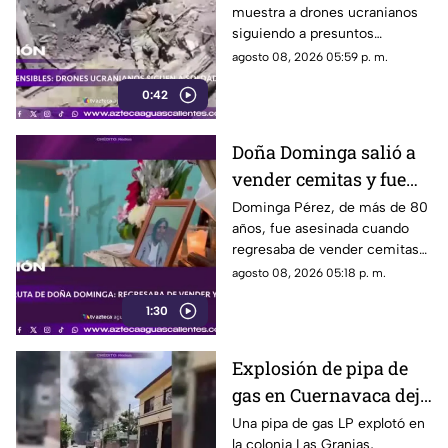
muestra a drones ucranianos
varias horas
siguiendo a presuntos
soldados rusos antes de un
agosto 08, 2026 05:59 p. m.
ataque durante la guerra
0:42
Doña Dominga salió a
vender cemitas y fue
asesinada al regresar a
Dominga Pérez, de más de 80
años, fue asesinada cuando
casa; así fue la agresión
regresaba de vender cemitas
(VIDEO)
en Chachapa. La Fiscalía de
agosto 08, 2026 05:18 p. m.
Puebla investiga el caso
1:30
Explosión de pipa de
gas en Cuernavaca deja
21 personas lesionadas
Una pipa de gas LP explotó en
la colonia Las Granjas,