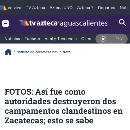
en vivo
TV Azteca
Azteca UNO
Azteca 7
Deportes
Notic
Noticias
Turismo
Viral y Tendencia
Clima
Deportes
Espec
En Vivo
Noticias de Zacatecas hoy
Nota
FOTOS: Así fue como
autoridades destruyeron dos
campamentos clandestinos en
Zacatecas; esto se sabe