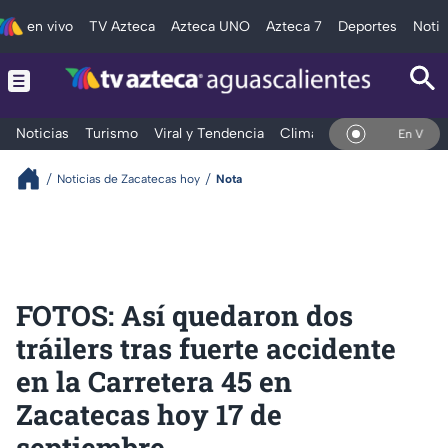
en vivo
TV Azteca
Azteca UNO
Azteca 7
Deportes
Notic
Noticias
Turismo
Viral y Tendencia
Clima
Deportes
Espec
En Vivo
Noticias de Zacatecas hoy
Nota
FOTOS: Así quedaron dos
tráilers tras fuerte accidente
en la Carretera 45 en
Zacatecas hoy 17 de
septiembre