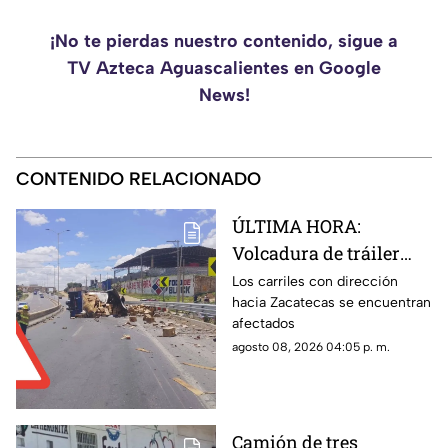
¡No te pierdas nuestro contenido, sigue a
TV Azteca Aguascalientes en Google
News!
CONTENIDO RELACIONADO
ÚLTIMA HORA:
Volcadura de tráiler
con envases de cerveza
Los carriles con dirección
hacia Zacatecas se encuentran
en Tránsito Pesado;
afectados
circulación afectada
agosto 08, 2026 04:05 p. m.
Camión de tres