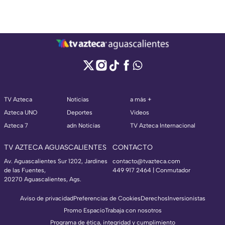
TV Azteca
Noticias
a más +
Azteca UNO
Deportes
Videos
Azteca 7
adn Noticias
TV Azteca Internacional
TV AZTECA AGUASCALIENTES
CONTACTO
Av. Aguascalientes Sur 1202, Jardines
contacto@tvazteca.com
de las Fuentes,
449 917 2464 | Conmutador
20270 Aguascalientes, Ags.
Aviso de privacidad
Preferencias de Cookies
Derechos
Inversionistas
Promo Espacio
Trabaja con nosotros
Programa de ética, integridad y cumplimiento