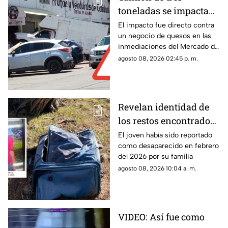
toneladas se impacta
en Mercado de Abastos
El impacto fue directo contra
un negocio de quesos en las
Zacatecas ¿hay
inmediaciones del Mercado de
lesionados?
Abastos
agosto 08, 2026 02:45 p. m.
Revelan identidad de
los restos encontrados
en una maleta en
El joven había sido reportado
como desaparecido en febrero
Villanueva; era un
del 2026 por su familia
joven de 17 años con
agosto 08, 2026 10:04 a. m.
ficha de búsqueda
VIDEO: Así fue como