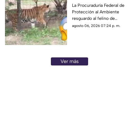
durante operativo en
La Procuraduría Federal de
Protección al Ambiente
Zacatecas ¿Era de un
resguardo al felino de
líder criminal?
aproximadamente dos años de
agosto 06, 2026 07:24 p. m.
edad
Ver más