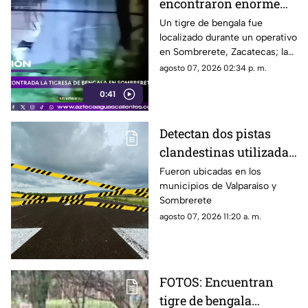
encontraron enorme
tigre de bengala en un
Un tigre de bengala fue
localizado durante un operativo
campamento de grupos
en Sombrerete, Zacatecas; la
delictivos en Zacatecas
Profepa trasladó al ejemplar a
agosto 07, 2026 02:34 p. m.
un zoológico para recibir
0:41
atención especializada
Detectan dos pistas
clandestinas utilizadas
por aeronaves de
Fueron ubicadas en los
municipios de Valparaíso y
grupos delictivos en
Sombrerete
Zacatecas
agosto 07, 2026 11:20 a. m.
FOTOS: Encuentran
tigre de bengala