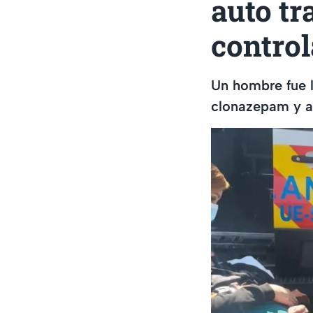
auto t
contro
Un hombre fue l
clonazepam y al