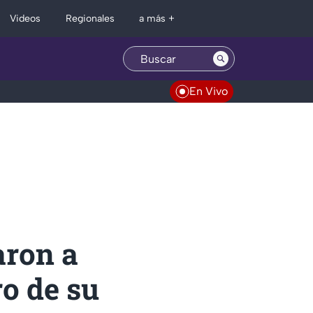
Regionales
Videos
a más +
En Vivo
aron a
o de su