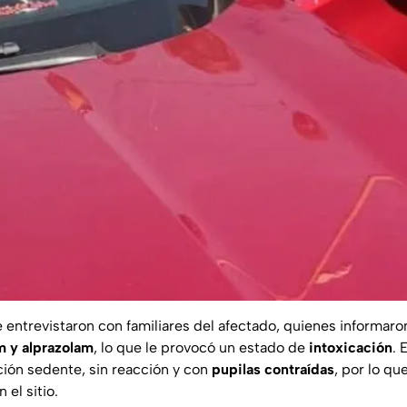
 se entrevistaron con familiares del afectado, quienes informar
 y alprazolam
, lo que le provocó un estado de
intoxicación
. 
ión sedente, sin reacción y con
pupilas contraídas
, por lo que
 el sitio.