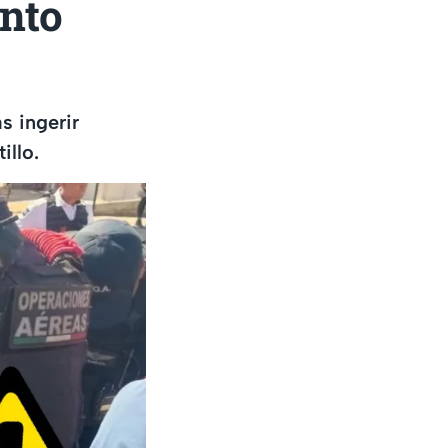
nto
s ingerir
illo.