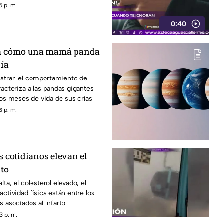
5 p. m.
0:40
a cómo una mamá panda
ría
stran el comportamiento de
acteriza a las pandas gigantes
os meses de vida de sus crías
3 p. m.
s cotidianos elevan el
rto
alta, el colesterol elevado, el
 actividad física están entre los
s asociados al infarto
3 p. m.