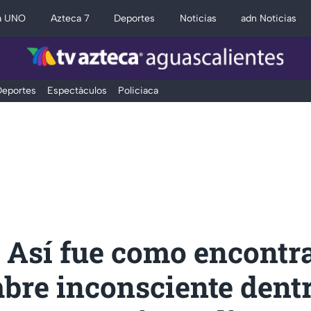
a UNO
Azteca 7
Deportes
Noticias
adn Noticias
eportes
Espectáculos
Policiaca
 Así fue como encontr
bre inconsciente dentr