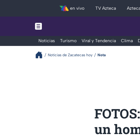
en vivo
TV Azteca
Aztec
Noticias
Turismo
Viral y Tendencia
Clima
D
Noticias de Zacatecas hoy
Nota
FOTOS:
un hom