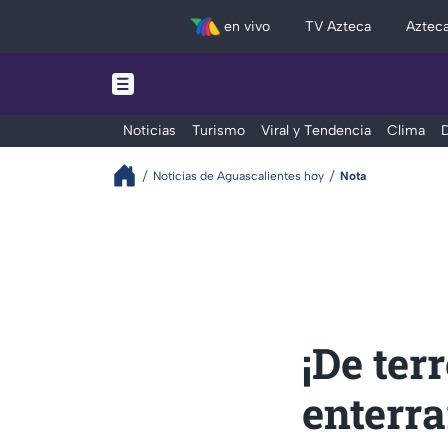
en vivo
TV Azteca
Aztec
Noticias
Turismo
Viral y Tendencia
Clima
D
Noticias de Aguascalientes hoy
Nota
¡De ter
enterra