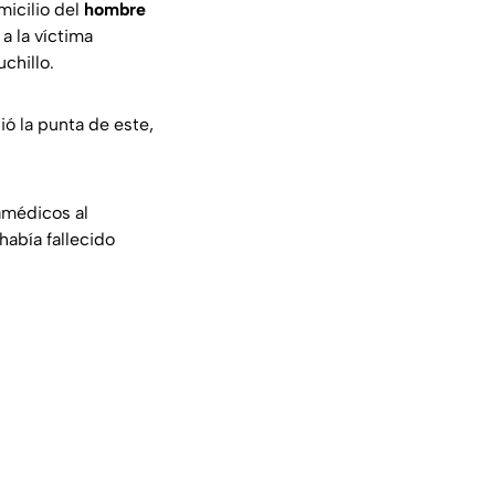
micilio del
hombre
a la víctima
chillo.
 la punta de este,
ramédicos al
había fallecido