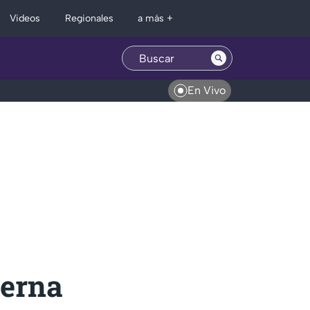
Regionales
Videos
a más +
En Vivo
ierna