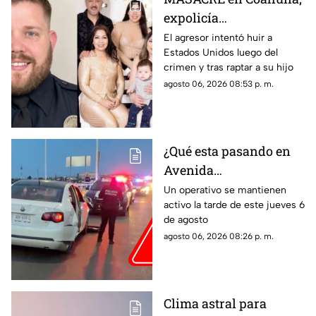
expolicía
estadounidense atacó a
El agresor intentó huir a
Estados Unidos luego del
la familia de su
crimen y tras raptar a su hijo
expareja mexicana
agosto 06, 2026 08:53 p. m.
luego de que le
prohibieran acercarse
a su hijo por violencia
familiar
¿Qué esta pasando en
Avenida
Aguascalientes?
Un operativo se mantienen
activo la tarde de este jueves 6
Reportan persecución y
de agosto
accidente vehicular
agosto 06, 2026 08:26 p. m.
Clima astral para