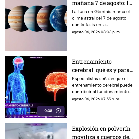
mañana 7 de agosto: la
Luna cambia a Géminis
La Luna en Géminis marca el
clima astral del 7 de agosto
y favorece la
con énfasis en la
comunicación
comunicación, las ideas y los
agosto 06, 2026 08:03 p. m.
cambios. Conoce los tránsitos
y tu horóscopo
Entrenamiento
cerebral: qué es y para
qué sirve
Especialistas señalan que el
entrenamiento cerebral puede
contribuir al funcionamiento
cognitivo cuando se combina
agosto 06, 2026 07:55 p. m.
con hábitos saludables
0:38
Explosión en polvorín
moviliza a cuerpos de