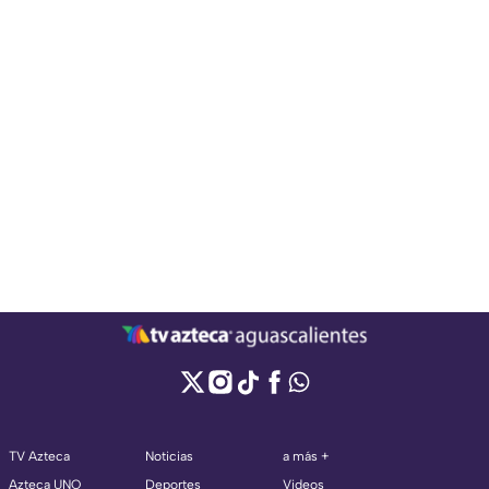
TV Azteca
Noticias
a más +
Azteca UNO
Deportes
Videos