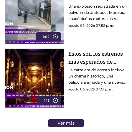
emergencia
Una explosión registrada en un
polvorín de Jiutepec, Morelos,
causó daños materiales y
generó un operativo de
agosto 06, 2026 07:52 p. m.
atención por parte de
1:02
autoridades
Estos son los estrenos
más esperados de
agosto
La cartelera de agosto incluye
un drama histórico, una
película animada y una nueva
entrega de terror para distintos
agosto 06, 2026 07:51 p. m.
públicos.
1:18
Ver más