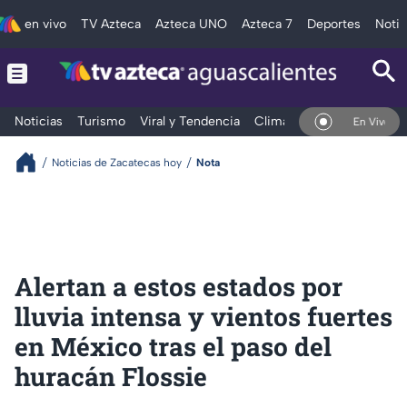
en vivo
TV Azteca
Azteca UNO
Azteca 7
Deportes
Notic
Noticias
Turismo
Viral y Tendencia
Clima
Deportes
Espec
En Vivo
Noticias de Zacatecas hoy
Nota
Alertan a estos estados por
lluvia intensa y vientos fuertes
en México tras el paso del
huracán Flossie