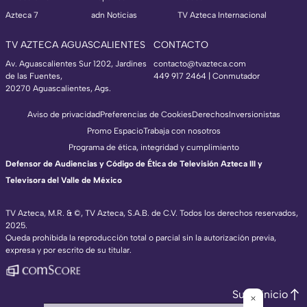
Azteca 7
adn Noticias
TV Azteca Internacional
TV AZTECA AGUASCALIENTES
CONTACTO
Av. Aguascalientes Sur 1202, Jardines
contacto@tvazteca.com
de las Fuentes,
449 917 2464 | Conmutador
20270 Aguascalientes, Ags.
Aviso de privacidad
Preferencias de Cookies
Derechos
Inversionistas
Promo Espacio
Trabaja con nosotros
Programa de ética, integridad y cumplimiento
Defensor de Audiencias y Código de Ética de Televisión Azteca III y
Televisora del Valle de México
TV Azteca, M.R. & ©, TV Azteca, S.A.B. de C.V. Todos los derechos reservados,
2025.
Queda prohibida la reproducción total o parcial sin la autorización previa,
expresa y por escrito de su titular.
Subir inicio