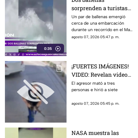
sorprenden a turistas
durante avistamiento
Un par de ballenas emergió
cerca de una embarcación
en el Mar de Cortés
durante un recorrido en el Mar
de Cortés. El avistamiento fue
agosto 07, 2026 05:47 p. m.
captado en video y sorprendió
0:35
a los visitantes.
¡FUERTES IMÁGENES!
VIDEO: Revelan videos
de seguridad del tiroteo
El agresor mató a tres
personas e hirió a siete
realizado en famosa
cadena de
agosto 07, 2026 05:45 p. m.
hamburguesas en
Estados Unidos
NASA muestra las