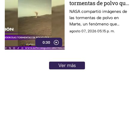
tormentas de polvo que
cubren Marte
NASA compartió imágenes de
las tormentas de polvo en
Marte, un fenómeno que
puede extenderse por miles de
agosto 07, 2026 05:15 p. m.
kilómetros y afectar las
0:30
misiones de exploración
Ver más