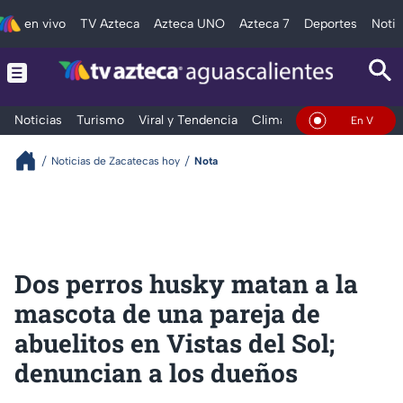
en vivo
TV Azteca
Azteca UNO
Azteca 7
Deportes
Notic
Noticias
Turismo
Viral y Tendencia
Clima
Deportes
Espec
En Vivo
Noticias de Zacatecas hoy
Nota
Dos perros husky matan a la
mascota de una pareja de
abuelitos en Vistas del Sol;
denuncian a los dueños