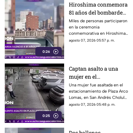
Hiroshima conmemora
81 años del bombardeo
atómico con un minuto
Miles de personas participaron
en la ceremonia
de silencio
conmemorativa en Hiroshima,
donde se recordó a las
agosto 07, 2026 05:57 p. m.
víctimas del bombardeo
0:26
atómico ocurrido en 1945
Captan asalto a una
mujer en el
estacionamiento de
Una mujer fue asaltada en el
estacionamiento de Plaza Arco
Plaza Arco Lomas
Lomas, en San Andrés Cholula.
El ataque quedó registrado por
agosto 07, 2026 05:48 p. m.
cámaras de seguridad
0:25
Dos ballenas