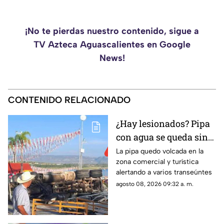
¡No te pierdas nuestro contenido, sigue a
TV Azteca Aguascalientes en Google
News!
CONTENIDO RELACIONADO
¿Hay lesionados? Pipa
con agua se queda sin
frenos y termina en
La pipa quedo volcada en la
zona comercial y turística
volcadura en San José
alertando a varios transeúntes
de Gracia
agosto 08, 2026 09:32 a. m.