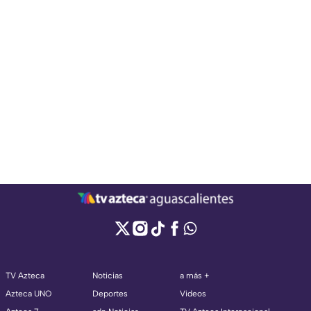
TV Azteca
Noticias
a más +
Azteca UNO
Deportes
Videos