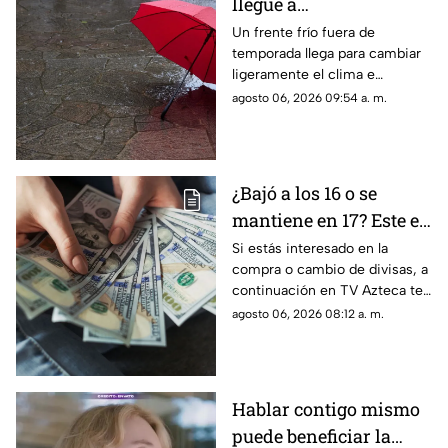
llegue a
Aguascalientes? Frente
Un frente frío fuera de
temporada llega para cambiar
frío fuera de temporada
ligeramente el clima e
afectará en agosto 2026
incrementar las lluvias en
agosto 06, 2026 09:54 a. m.
Aguascalientes; te contamos
los detalles del pronóstico
¿Bajó a los 16 o se
mantiene en 17? Este es
el precio del dólar en
Si estás interesado en la
compra o cambio de divisas, a
Aguascalientes hoy 6
continuación en TV Azteca te
de agosto de 2026
informamos cuál es el precio
agosto 06, 2026 08:12 a. m.
del dólar en Aguascalientes
hoy 6 de agosto
Hablar contigo mismo
puede beneficiar la