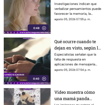
concentración y la
Investigaciones indican que
verbalizar pensamientos puede
memoria
favorecer la memoria, la
planificación y el manejo de
agosto 05, 2026 07:55 p. m.
situaciones estresantes
0:48
Qué ocurre cuando te
dejan en visto, según la
psicología
Especialistas señalan que la
falta de respuesta en
aplicaciones de mensajería
puede tener efectos
agosto 05, 2026 07:54 p. m.
emocionales y psicológicos
0:40
Video muestra cómo
una mamá panda
protege a su cría