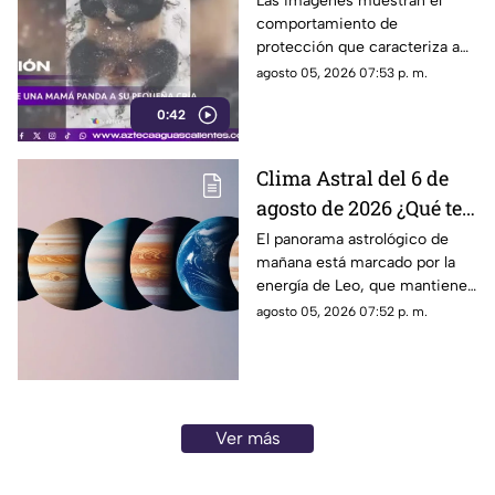
Las imágenes muestran el
comportamiento de
protección que caracteriza a
las pandas gigantes durante los
agosto 05, 2026 07:53 p. m.
primeros meses de vida de
0:42
sus crías
Clima Astral del 6 de
agosto de 2026 ¿Qué te
depara la energía del
El panorama astrológico de
mañana está marcado por la
día?
energía de Leo, que mantiene
el enfoque en la creatividad, la
agosto 05, 2026 07:52 p. m.
identidad y la expresión
personal
Ver más