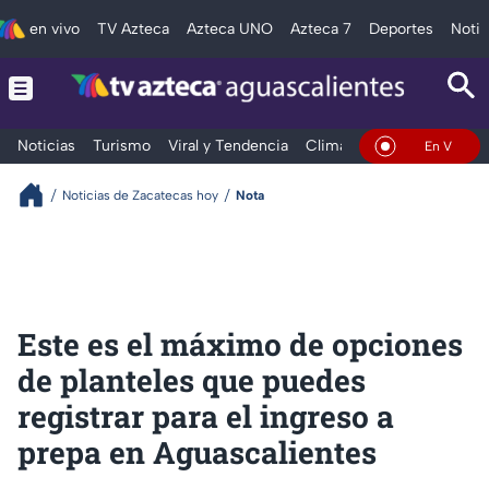
en vivo
TV Azteca
Azteca UNO
Azteca 7
Deportes
Notic
Noticias
Turismo
Viral y Tendencia
Clima
Deportes
Espec
En Vivo
Noticias de Zacatecas hoy
Nota
Este es el máximo de opciones
de planteles que puedes
registrar para el ingreso a
prepa en Aguascalientes