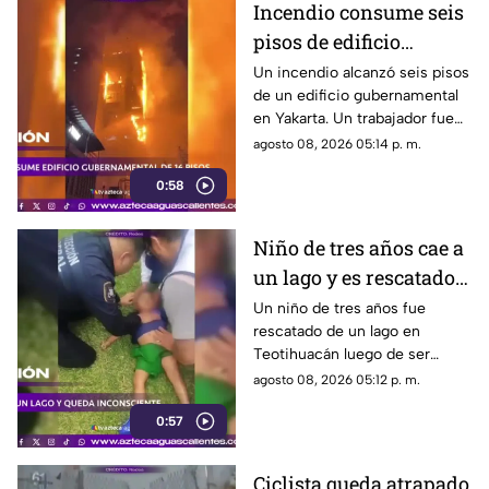
Incendio consume seis
pisos de edificio
gubernamental en
Un incendio alcanzó seis pisos
de un edificio gubernamental
Yakarta
en Yakarta. Un trabajador fue
rescatado y cerca de mil
agosto 08, 2026 05:14 p. m.
empleados fueron reubicados
0:58
Niño de tres años cae a
un lago y es rescatado
inconsciente en
Un niño de tres años fue
rescatado de un lago en
Teotihuacán
Teotihuacán luego de ser
localizado inconsciente. Un
agosto 08, 2026 05:12 p. m.
agente realizó maniobras de
0:57
RCP
Ciclista queda atrapado