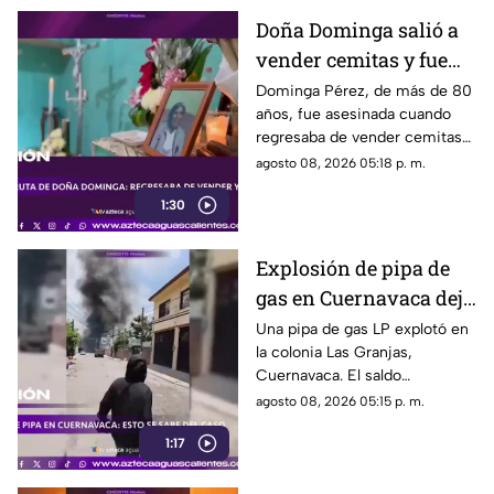
Doña Dominga salió a
vender cemitas y fue
asesinada al regresar a
Dominga Pérez, de más de 80
años, fue asesinada cuando
casa; así fue la agresión
regresaba de vender cemitas
(VIDEO)
en Chachapa. La Fiscalía de
agosto 08, 2026 05:18 p. m.
Puebla investiga el caso
1:30
Explosión de pipa de
gas en Cuernavaca deja
21 personas lesionadas
Una pipa de gas LP explotó en
la colonia Las Granjas,
Cuernavaca. El saldo
preliminar es de 21 lesionados
agosto 08, 2026 05:15 p. m.
y 32 inmuebles afectados
1:17