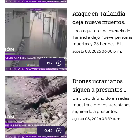
Ataque en Tailandia
deja nueve muertos
tras agresión en una
Un ataque en una escuela de
Tailandia dejó nueve personas
escuela
muertas y 23 heridas. El
presunto agresor, de 14 años,
agosto 08, 2026 06:00 p. m.
también falleció
1:17
Drones ucranianos
siguen a presuntos
soldados rusos durante
Un video difundido en redes
muestra a drones ucranianos
varias horas
siguiendo a presuntos
soldados rusos antes de un
agosto 08, 2026 05:59 p. m.
ataque durante la guerra
0:42