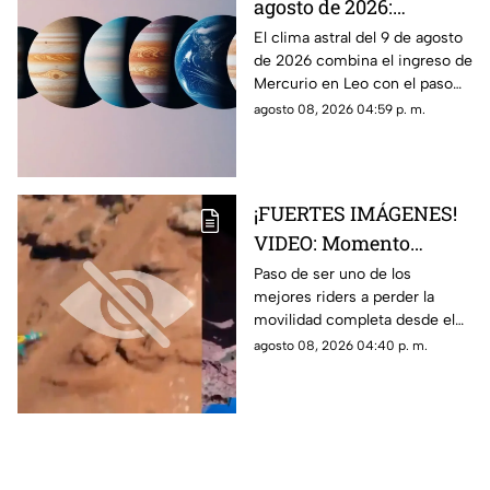
agosto de 2026:
cambios en la
El clima astral del 9 de agosto
de 2026 combina el ingreso de
comunicación y
Mercurio en Leo con el paso
enfoque emocional
de la Luna a Cáncer y Venus en
agosto 08, 2026 04:59 p. m.
Libra.
¡FUERTES IMÁGENES!
VIDEO: Momento
exacto en que famoso
Paso de ser uno de los
mejores riders a perder la
rider catalán sufre una
movilidad completa desde el
caída que lo deja
pecho hasta sus piernas
agosto 08, 2026 04:40 p. m.
parapléjico