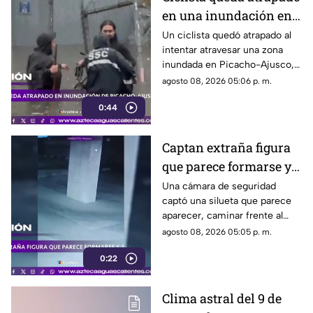
en una inundación en
Picacho-Ajusco
Un ciclista quedó atrapado al
intentar atravesar una zona
inundada en Picacho-Ajusco,
Tlalpan. Elementos de la SSC
agosto 08, 2026 05:06 p. m.
acudieron para auxiliarlo
0:44
Captan extraña figura
que parece formarse y
desaparecer frente a
Una cámara de seguridad
captó una silueta que parece
una cámara
aparecer, caminar frente al
lente y desaparecer. El video
agosto 08, 2026 05:05 p. m.
generó teorías en redes.
0:22
Clima astral del 9 de