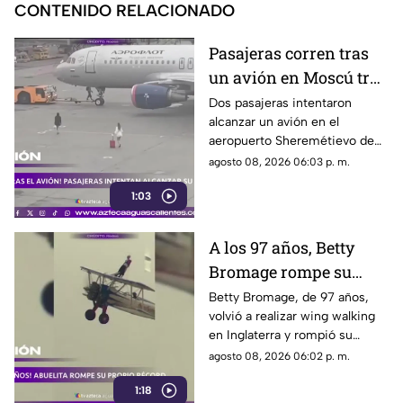
CONTENIDO RELACIONADO
Pasajeras corren tras
un avión en Moscú tras
llegar tarde a su vuelo
Dos pasajeras intentaron
alcanzar un avión en el
aeropuerto Sheremétievo de
Moscú tras llegar tarde a su
agosto 08, 2026 06:03 p. m.
vuelo, pero no pudieron
1:03
abordarlo
A los 97 años, Betty
Bromage rompe su
propio récord Guinness
Betty Bromage, de 97 años,
volvió a realizar wing walking
en las alturas
en Inglaterra y rompió su
propio récord Guinness tras
agosto 08, 2026 06:02 p. m.
superar un accidente
1:18
cerebrovascular