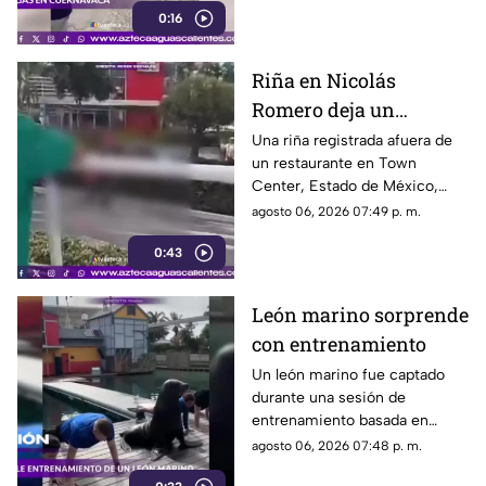
0:16
Riña en Nicolás
Romero deja un
hombre muerto
Una riña registrada afuera de
un restaurante en Town
Center, Estado de México,
dejó un hombre sin vida.
agosto 06, 2026 07:49 p. m.
Autoridades investigan el caso
0:43
León marino sorprende
con entrenamiento
Un león marino fue captado
durante una sesión de
entrenamiento basada en
refuerzo positivo para facilitar
agosto 06, 2026 07:48 p. m.
su cuidado y bienestar.