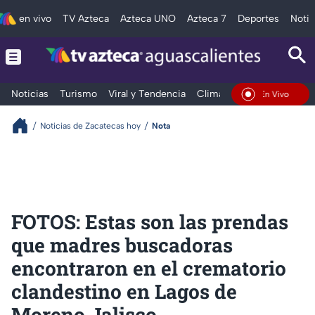
en vivo
TV Azteca
Azteca UNO
Azteca 7
Deportes
Notic
Noticias
Turismo
Viral y Tendencia
Clima
Deportes
Espec
En Vivo
Noticias de Zacatecas hoy
Nota
FOTOS: Estas son las prendas
que madres buscadoras
encontraron en el crematorio
clandestino en Lagos de
Moreno Jalisco