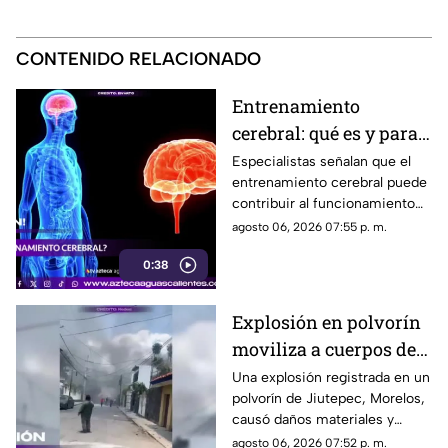
CONTENIDO RELACIONADO
Entrenamiento
cerebral: qué es y para
qué sirve
Especialistas señalan que el
entrenamiento cerebral puede
contribuir al funcionamiento
cognitivo cuando se combina
agosto 06, 2026 07:55 p. m.
con hábitos saludables
0:38
Explosión en polvorín
moviliza a cuerpos de
emergencia
Una explosión registrada en un
polvorín de Jiutepec, Morelos,
causó daños materiales y
generó un operativo de
agosto 06, 2026 07:52 p. m.