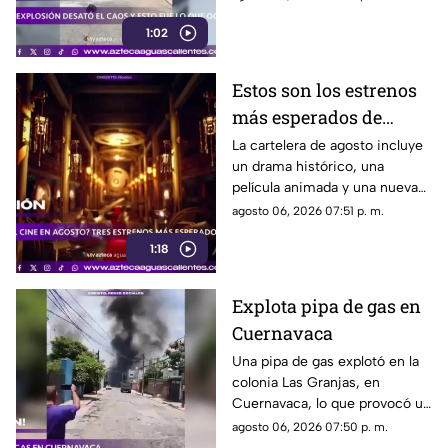
atención por parte de
1:02
autoridades
Estos son los estrenos
más esperados de
agosto
La cartelera de agosto incluye
un drama histórico, una
película animada y una nueva
entrega de terror para distintos
agosto 06, 2026 07:51 p. m.
públicos.
1:18
Explota pipa de gas en
Cuernavaca
Una pipa de gas explotó en la
colonia Las Granjas, en
Cuernavaca, lo que provocó un
despliegue de bomberos y
agosto 06, 2026 07:50 p. m.
Protección Civil