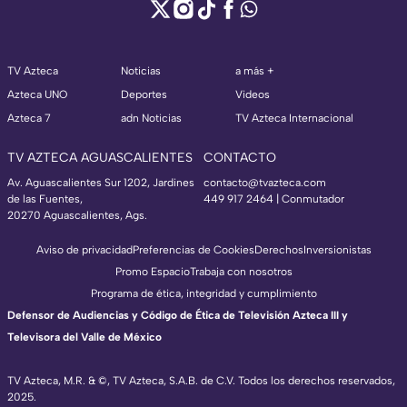
TV Azteca
Noticias
a más +
Azteca UNO
Deportes
Videos
Azteca 7
adn Noticias
TV Azteca Internacional
TV AZTECA AGUASCALIENTES
CONTACTO
Av. Aguascalientes Sur 1202, Jardines
contacto@tvazteca.com
de las Fuentes,
449 917 2464 | Conmutador
20270 Aguascalientes, Ags.
Aviso de privacidad
Preferencias de Cookies
Derechos
Inversionistas
Promo Espacio
Trabaja con nosotros
Programa de ética, integridad y cumplimiento
Defensor de Audiencias y Código de Ética de Televisión Azteca III y
Televisora del Valle de México
TV Azteca, M.R. & ©, TV Azteca, S.A.B. de C.V. Todos los derechos reservados,
2025.