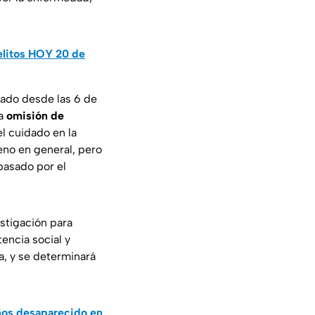
uelitos HOY 20 de
rado desde las 6 de
la
omisión de
l cuidado en la
eno en general, pero
pasado por el
stigación para
encia social y
a, y se determinará
ños desaparecido en