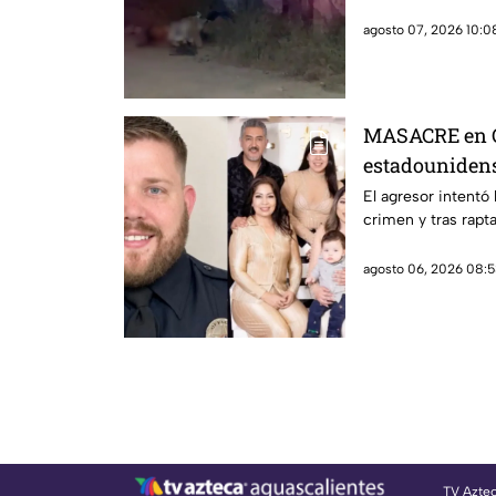
agosto 07, 2026 10:08
MASACRE en C
estadounidense
expareja mexi
El agresor intentó
crimen y tras rapta
prohibieran ac
violencia fami
agosto 06, 2026 08:5
TV Azte