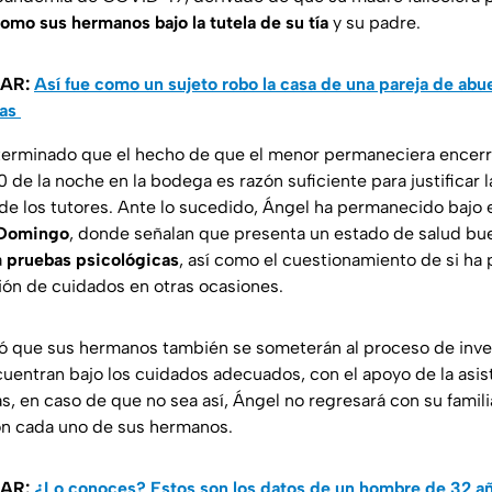
omo sus hermanos bajo la tutela de su tía
y su padre.
SAR:
Así fue como un sujeto robo la casa de una pareja de ab
cas
eterminado que el hecho de que el menor permaneciera encer
10 de la noche en la bodega es razón suficiente para justificar 
de los tutores. Ante lo sucedido, Ángel ha permanecido bajo e
 Domingo
, donde señalan que presenta un estado de salud bu
a
pruebas psicológicas
, así como el cuestionamiento de si ha 
ón de cuidados en otras ocasiones.
ó que sus hermanos también se someterán al proceso de inve
cuentran bajo los cuidados adecuados, con el apoyo de la asist
, en caso de que no sea así, Ángel no regresará con su famili
con cada uno de sus hermanos.
SAR:
¿Lo conoces? Estos son los datos de un hombre de 32 a