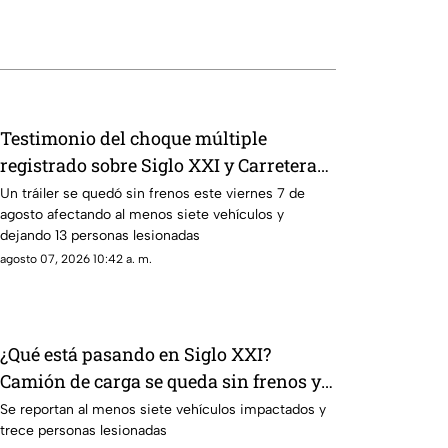
Testimonio del choque múltiple
registrado sobre Siglo XXI y Carretera
federal 70 Poniente HOY 7 de agosto
Un tráiler se quedó sin frenos este viernes 7 de
agosto afectando al menos siete vehículos y
dejando 13 personas lesionadas
agosto 07, 2026 10:42 a. m.
¿Qué está pasando en Siglo XXI?
Camión de carga se queda sin frenos y
provoca choque múltiple; NO hay paso
Se reportan al menos siete vehículos impactados y
trece personas lesionadas