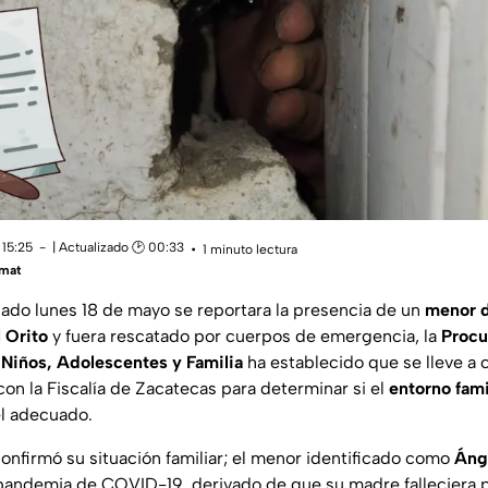
 15:25
| Actualizado 🕑 00:33
1 minuto lectura
mat
ado lunes 18 de mayo se reportara la presencia de un
menor d
 Orito
y fuera rescatado por cuerpos de emergencia, la
Procu
 Niños, Adolescentes y Familia
ha establecido que se lleve a 
con la Fiscalía de Zacatecas para determinar si el
entorno fami
el adecuado.
confirmó su situación familiar; el menor identificado como
Áng
pandemia de COVID-19, derivado de que su madre falleciera p