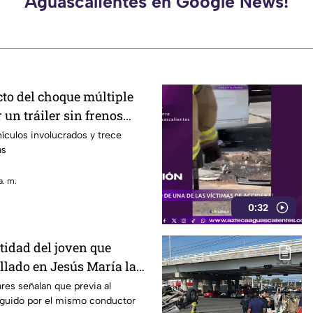
Aguascalientes en Google News!
o del choque múltiple
un tráiler sin frenos
to en Aguascalientes
ículos involucrados y trece
as
a. m.
0:32
ntidad del joven que
ellado en Jesús María la
 agosto
res señalan que previa al
seguido por el mismo conductor