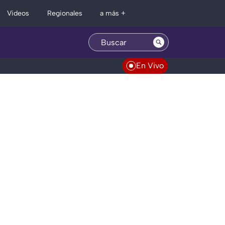
Regionales
Videos
a más +
En Vivo