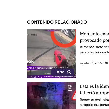
CONTENIDO RELACIONADO
Momento exact
provocado por 
HOY 7 de agos
Al menos siete veh
personas lesionad
agosto 07, 2026 11:31 
0:30
Esta es la ide
falleció atrop
noche del 6 de
Reportes prelimina
atropello era per