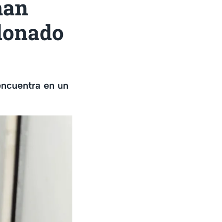
man
ndonado
encuentra en un