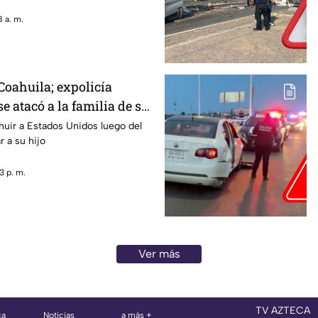
 a. m.
oahuila; expolicía
 atacó a la familia de su
cana luego de que le
 huir a Estados Unidos luego del
r a su hijo
ercarse a su hijo por
liar
3 p. m.
Ver más
TV AZTECA
ca
Noticias
a más +