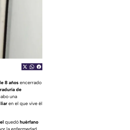
e 8 años
encerrado
raduría de
cabo una
liar
en el que vive él
el
quedó
huérfano
or la enfermedad,