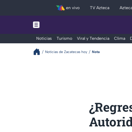
en vivo
TV Azteca
Aztec
Noticias
Turismo
Viral y Tendencia
Clima
D
Noticias de Zacatecas hoy
Nota
¿Regres
Autori