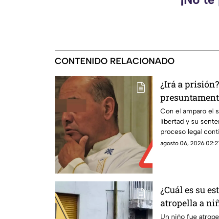
CONTENIDO RELACIONADO
¿Irá a prisión
presuntament
monaguillos e
Con el amparo el s
libertad y su sente
Juicio de Am
proceso legal con
las condiciones pe
agosto 06, 2026 02:2
¿Cuál es su e
atropella a ni
Aguascaliente
Un niño fue atrope