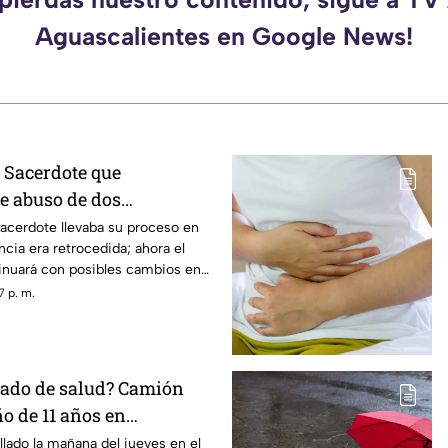
Aguascalientes en Google News!
? Sacerdote que
e abuso de dos
n Aguascalientes perdió
acerdote llevaba su proceso en
ncia era retrocedida; ahora el
paro
tinuará con posibles cambios en
nales
7 p. m.
stado de salud? Camión
ño de 11 años en
s hoy 6 de agosto
llado la mañana del jueves en el