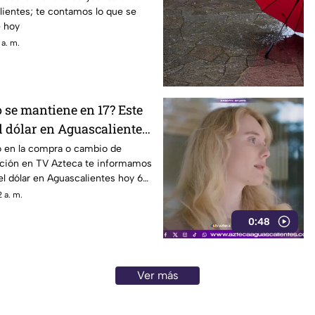
lientes; te contamos lo que se
e hoy
 a. m.
 o se mantiene en 17? Este
el dólar en Aguascalientes
o de 2026
o en la compra o cambio de
uación en TV Azteca te informamos
del dólar en Aguascalientes hoy 6
 a. m.
0:48
Ver más