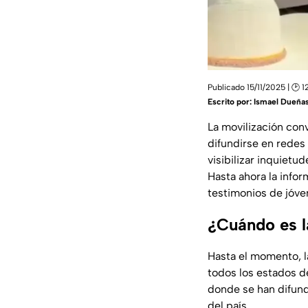
Publicado 15/11/2025 | 🕑 1
Escrito por:
Ismael Dueña
La movilización con
difundirse en redes
visibilizar inquietu
Hasta ahora la info
testimonios de jóv
¿Cuándo es l
Hasta el momento, l
todos los estados de
donde se han difund
del país.