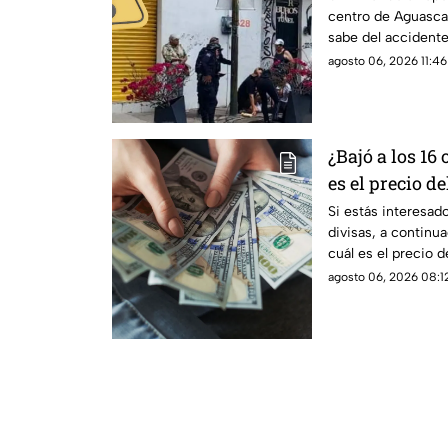
centro de Aguasca
sabe del accident
agosto 06, 2026 11:46
¿Bajó a los 16
es el precio d
hoy 6 de agost
Si estás interesad
divisas, a contin
cuál es el precio 
de agosto
agosto 06, 2026 08:12