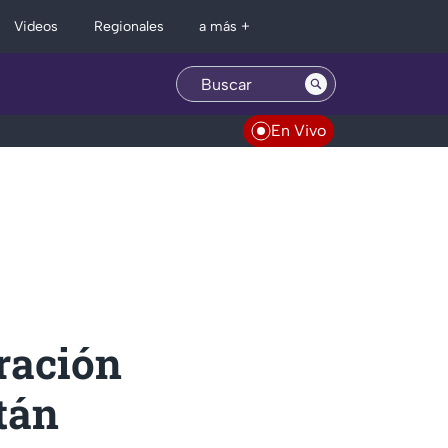
Regionales
Videos
a más +
En Vivo
ración
tán