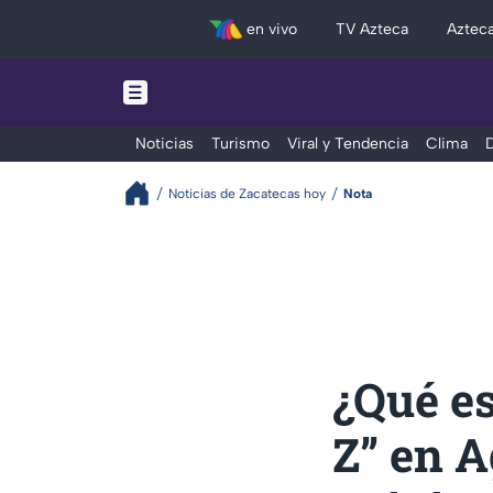
en vivo
TV Azteca
Aztec
Noticias
Turismo
Viral y Tendencia
Clima
D
Noticias de Zacatecas hoy
Nota
¿Qué es
Z” en A