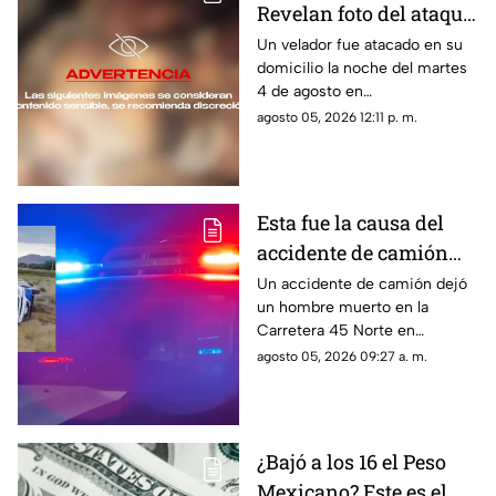
Revelan foto del ataque
al velador en
Un velador fue atacado en su
domicilio la noche del martes
Aguascalientes
4 de agosto en
Aguascalientes; aquí te
agosto 05, 2026 12:11 p. m.
contamos todo lo que se sabe
del caso
Esta fue la causa del
accidente de camión
que dejó un hombre
Un accidente de camión dejó
un hombre muerto en la
muerto en la Carretera
Carretera 45 Norte en
45 Norte
Aguascalientes; te contamos
agosto 05, 2026 09:27 a. m.
lo que se sabe de la causa
¿Bajó a los 16 el Peso
Mexicano? Este es el