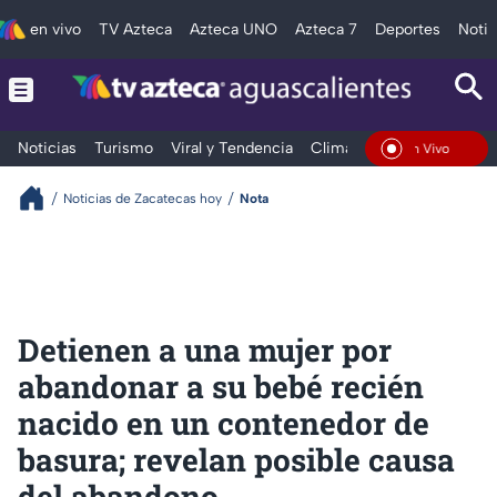
en vivo
TV Azteca
Azteca UNO
Azteca 7
Deportes
Notic
Noticias
Turismo
Viral y Tendencia
Clima
Deportes
Espec
En Vivo
Noticias de Zacatecas hoy
Nota
Detienen a una mujer por
abandonar a su bebé recién
nacido en un contenedor de
basura; revelan posible causa
del abandono